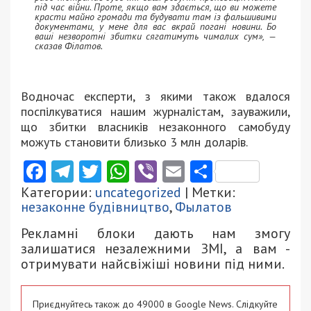
під час війни. Проте, якщо вам здається, що ви можете
красти майно громади та будувати там із фальшивими
документами, у мене для вас вкрай погані новини. Бо
ваші незворотні збитки сягатимуть чималих сум», —
сказав Філатов.
Водночас експерти, з якими також вдалося
поспілкуватися нашим журналістам, зауважили,
що збитки власників незаконного самобуду
можуть становити близько 3 млн доларів.
Facebook
Telegram
Twitter
WhatsApp
Viber
Email
Поділити
Категории:
uncategorized
| Метки:
незаконне будівництво
,
Фылатов
Рекламні блоки дають нам змогу
залишатися незалежними ЗМІ, а вам -
отримувати найсвіжіші новини під ними.
Приєднуйтесь також до 49000 в Google News. Слідкуйте