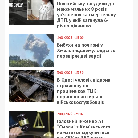
Поліцейську засудили до
максимальних 8 років
ув’язнення за смертельну
ДТП, у якій загинула 6-
річна дівчинка
4/08/2026 - 15:00
Вибухи на полігоні у
Хмельницькому: слідство
перевіряє дві версії
3/08/2026 - 13:30
В Одесі чоловік відкрив
стрілянину по
працівниках ТЦК:
поранено чотирьох
військовослужбовців
2/08/2026 - 21:02
Головний інженер АТ
“Смоли” з Кам’янського
намагався відкупитися
від СБУ за $50 тисяч: