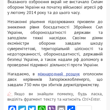
Вказаного озброєння вкрай не вистачало Силам
оборони України на початку військової агресії рф
у лютому 2014 року та до цього часу.
Незаконні рішення підозрюваних призвели до
зниження рівня боєздатності Збройних Сил
України, обороноздатності держави та
заподіяли тяжкі наслідки. Своїми діями
ексміністри оборони завдали шкоду
суверенітетові, територіальній цілісності та
недоторканності, обороноздатності, державній
безпеці України, а також надали рф допомогу в
проведенні підривної діяльності проти України.
Нагадаємо, в
міжнародний розшук
оголосили
двох керівників Запоріжжяобленерго, що
завдали 730 млн грн збитків держпідприємству.
Якщо ви знайшли помилку, будь ласка,
виділіть фрагмент тексту та натисніть
Ctrl+Enter
.
Facebook
Telegram
Twitter
WhatsApp
Viber
Email
Поділити