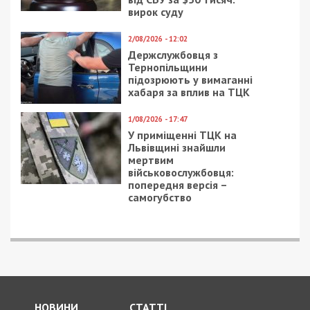
вирок суду
2/08/2026 - 12:02
Держслужбовця з
Тернопільщини
підозрюють у вимаганні
хабаря за вплив на ТЦК
1/08/2026 - 17:47
У приміщенні ТЦК на
Львівщині знайшли
мертвим
військовослужбовця:
попередня версія –
самогубство
НОВИНИ
СТАТТІ