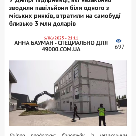
зводили павільйони біля одного з
міських ринків, втратили на самобуді
близько 3 млн доларів
6/06/2025 - 21:11
АННА БАУМАН - СПЕЦИАЛЬНО ДЛЯ
697
49000.COM.UA
Дніпро продовжує боротьбу із незаконним