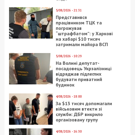
5/08/2026 - 21:31
Представився
працівником ТЦК та
погрожував
“штрафбатом”: у Харкові
на хабарі $10 тисяч
затримали майора ВСП
5/08/2026 - 10:29
На Волині депутат-
посадовець Укрзалізниці
відряджав підлеглих
будувати приватний
будинок
4/08/2026 - 18:00
За $13 тисяч допомагали
військовим втекти зі
служби: ДБР викрило
організовану групу
4/08/2026 - 16:30