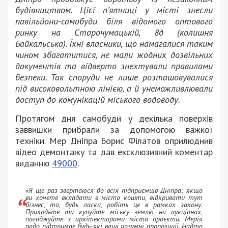
будівництвом. Цієї пʼятниці у місті знесли
павільйони-самобуди біля відомого оптового
ринку на Старочумацькій, 8д (колишня
Байкальська). Їхні власники, що намагалися таким
чином збагатитися, не мали жодних дозвільних
документів та відверто знехтували правилами
безпеки. Так споруди не лише розташовувалися
під високовольтною лінією, а й унеможливлювали
доступ до комунікацій міського водоводу.
Протягом дня самобуди у декілька поверхів
заввишки прибрали за допомогою важкої
техніки. Мер Дніпра Борис Філатов оприлюднив
відео демонтажу та дав ексклюзивний коментар
виданню
49000
.
«Я ще раз звертаюся до всіх підприємців Дніпра: якщо
ви хочете вкладати в місто кошти, відкривати тут
бізнес, то, будь ласка, робіть це в рамках закону.
Приходьте та купуйте міську землю на аукціонах,
погоджуйте з архітекторами міста проєкти. Мерія
радо підтримає будь-які ваші розумні пропозиції. Надто