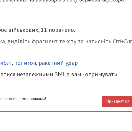
оє військових, 11 поранено.
а, виділіть фрагмент тексту та натисніть
Ctrl+Ent
итися
гиблі
,
полигон
,
ракетний удар
атися незалежними ЗМІ, а вам - отримувати
е за останніми новинами!
Приєднатися