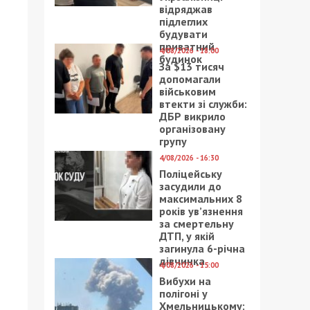
відряджав
підлеглих
будувати
приватний
4/08/2026 - 18:00
будинок
За $13 тисяч
допомагали
військовим
втекти зі служби:
ДБР викрило
організовану
групу
4/08/2026 - 16:30
Поліцейську
засудили до
максимальних 8
років ув’язнення
за смертельну
ДТП, у якій
загинула 6-річна
дівчинка
4/08/2026 - 15:00
Вибухи на
полігоні у
Хмельницькому: