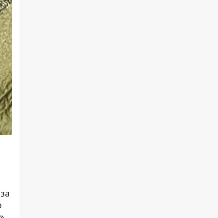
 за
о
»