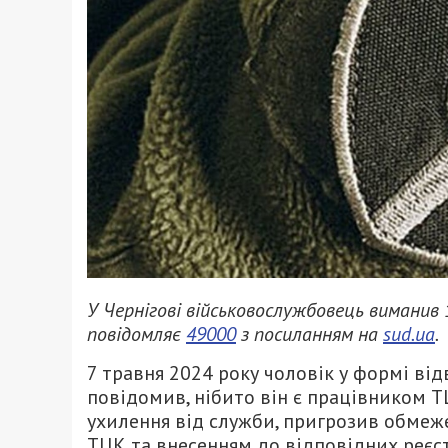
У Чернігові військовослужбовець виманив 
повідомляє
49000
з посиланням на
sud.ua
.
7 травня 2024 року чоловік у формі від
повідомив, нібито він є працівником ТЦ
ухилення від служби, пригрозив обме
ТЦК та внесенням до відповідних реєс