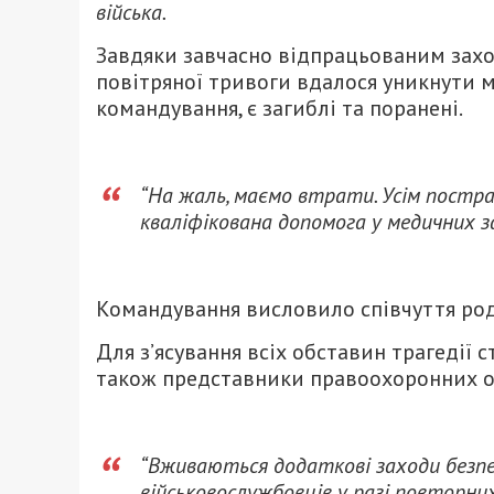
війська.
Завдяки завчасно відпрацьованим зах
повітряної тривоги вдалося уникнути м
командування, є загиблі та поранені.
“На жаль, маємо втрати. Усім постр
кваліфікована допомога у медичних за
Командування висловило співчуття ро
Для з’ясування всіх обставин трагедії 
також представники правоохоронних о
“Вживаються додаткові заходи безп
військовослужбовців у разі повторних