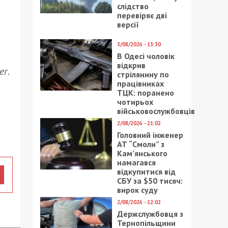
слідство
перевіряє дві
версії
3/08/2026 - 13:30
В Одесі чоловік
відкрив
er
.
стрілянину по
працівниках
ТЦК: поранено
чотирьох
військовослужбовців
2/08/2026 - 21:02
Головний інженер
АТ “Смоли” з
Кам’янського
намагався
відкупитися від
СБУ за $50 тисяч:
вирок суду
2/08/2026 - 12:02
Держслужбовця з
Тернопільщини