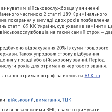
 винуватим військовослужбовця у вчиненні
аченого частиною 2 статті 189 Кримінального
чив покарання у вигляді двох років позбавлення
ень статті 69 КК України, суд ухвалив замінити ц
військовослужбовців на такий самий строк — дв
редбачено відрахування 20% із суми грошового
держави. Також упродовж строку відбування
щення у посаді або військовому званні. Період
ислуги років для отримання чергового звання.
ї лікарні отримав штраф за вплив на
ВЛК та
итися
ки:
військовий
,
вимагання
,
ТЦК
атися незалежними ЗМІ, а вам - отримувати