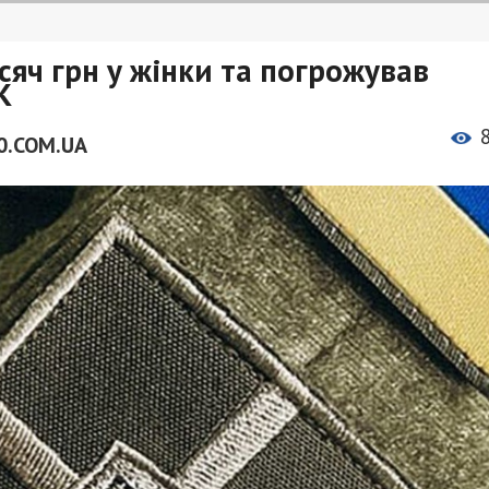
сяч грн у жінки та погрожував
К
0.COM.UA