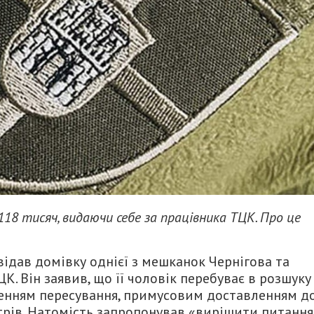
118 тисяч, видаючи себе за працівника ТЦК. Про це
відав домівку однієї з мешканок Чернігова та
К. Він заявив, що її чоловік перебуває в розшуку
женням пересування, примусовим доставленням д
трів. Натомість запропонував «вирішити питання