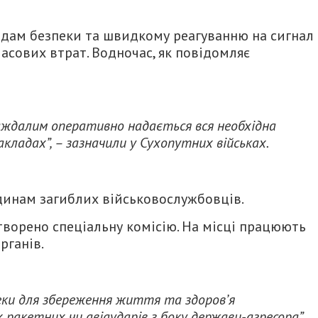
одам безпеки та швидкому реагуванню на сигнал
асових втрат. Водночас, як повідомляє
аждалим оперативно надається вся необхідна
кладах”, – зазначили у Сухопутних військах.
динам загиблих військовослужбовців.
створено спеціальну комісію. На місці працюють
рганів.
еки для збереження життя та здоров’я
 ракетних чи авіаударів з боку держави-агресора”,