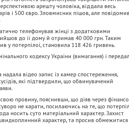
 перспективою арешту чоловіка, віддала весь
ларів і 500 євро. Зловмисник пішов, але повідомив
.
матично телефонував жінці з додатковими
рийшов до її дому й отримав 40 000 грн. Таким
ив у потерпілої, становила 118 426 гривень.
мінального кодексу України (вимагання) і переда
а надала відео запис із камер спостереження,
сусідів, які підтвердили, що обвинувачений
аяви.
свою провину, пояснивши, що діяв через фінансо
суворо не карати, посилаючись на те, що потерпі
ода носить суто матеріальний характер. Захист
в швидкоплинний характер, та просив обмежитися