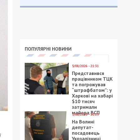
ПОПУЛЯРНІ НОВИНИ
5/08/2026 - 21:31
Представився
працівником ТЦК
та погрожував
“штрафбатом”: у
Харкові на хабарі
$10 тисяч
затримали
майора ВСП
5/08/2026 - 10:29
На Волині
депутат-
посадовець
і
Укрзалізниці