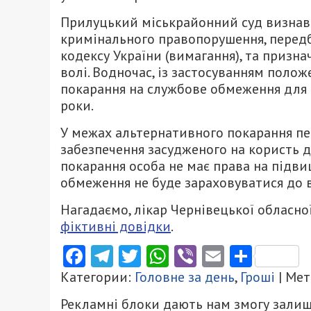
Прилуцький міськрайонний суд визнав
кримінального правопорушення, передб
кодексу України (вимагання), та призна
волі. Водночас, із застосуванням полож
покарання на службове обмеження для 
роки.
У межах альтернативного покарання пе
забезпечення засудженого на користь 
покарання особа не має права на підви
обмеження не буде зараховуватися до в
Нагадаємо, лікар Чернівецької обласно
фіктивні довідки
.
Facebook
Telegram
Twitter
WhatsApp
Viber
Email
Поділ
Категории:
Головне за день
,
Гроші
| Мет
Рекламні блоки дають нам змогу залиш