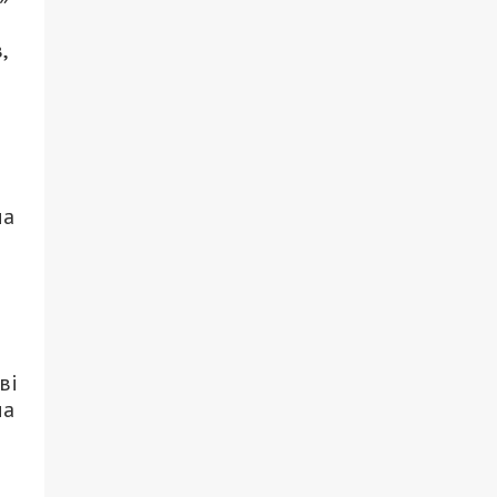
,
ла
ві
ла