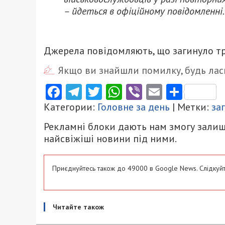
– йдеться в офіційному повідомленні.
Джерела повідомляють, що загинуло тр
Якщо ви знайшли помилку, будь ласк
Facebook
Telegram
Twitter
WhatsApp
Viber
Email
Поділ
Категории:
Головне за день
| Метки:
за
Рекламні блоки дають нам змогу залиш
найсвіжіші новини під ними.
Приєднуйтесь також до 49000 в Google News. Слідкуйт
Читайте також