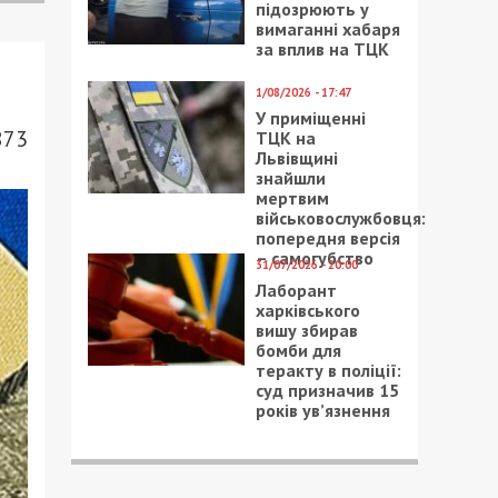
підозрюють у
вимаганні хабаря
за вплив на ТЦК
1/08/2026 - 17:47
У приміщенні
873
ТЦК на
Львівщині
знайшли
мертвим
військовослужбовця:
попередня версія
– самогубство
31/07/2026 - 20:00
Лаборант
харківського
вишу збирав
бомби для
теракту в поліції:
суд призначив 15
років ув’язнення