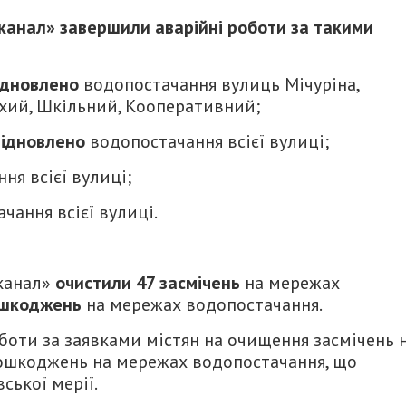
канал» завершили аварійні роботи за такими
відновлено
водопостачання вулиць Мічуріна,
ихий, Шкільний, Кооперативний;
 відновлено
водопостачання всієї вулиці;
ня всієї вулиці;
чання всієї вулиці.
канал»
очистили 47 засмічень
на мережах
ошкоджень
на мережах водопостачання.
оти за заявками містян на очищення засмічень 
пошкоджень на мережах водопостачання, що
ської мерії.