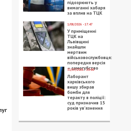
підозрюють у
вимаганні хабаря
за вплив на ТЦК
1/08/2026 - 17:47
У приміщенні
ТЦК на
Львівщині
знайшли
мертвим
військовослужбовця:
попередня версія
– самогубство
31/07/2026 - 20:00
Лаборант
харківського
вишу збирав
бомби для
теракту в поліції:
суд призначив 15
років ув’язнення
луг