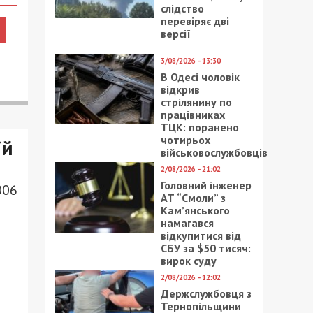
слідство
перевіряє дві
версії
3/08/2026 - 13:30
В Одесі чоловік
відкрив
стрілянину по
працівниках
ТЦК: поранено
чотирьох
ій
військовослужбовців
2/08/2026 - 21:02
Головний інженер
006
АТ “Смоли” з
Кам’янського
намагався
відкупитися від
СБУ за $50 тисяч:
вирок суду
2/08/2026 - 12:02
Держслужбовця з
Тернопільщини