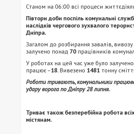
Станом на 06:00 всі процеси життєдіял
Півтори доби поспіль комунальні служ
наслідків чергового зухвалого терори
Дніпра.
Загалом до розбирання завалів, вивозу
залучено понад
70
працівників комуна
У роботах на цей час уже було залучен
працює –
18
. Вивезено
1481
тонну смітт
Роботи тривають, комунальники працюват
удару ворога по Дніпру 28 липня.
Триває також безперебійна робота всі
містянам.