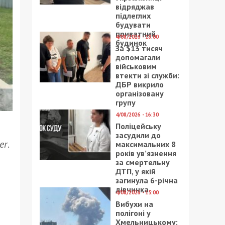
відряджав
підлеглих
будувати
приватний
4/08/2026 - 18:00
будинок
За $13 тисяч
допомагали
військовим
втекти зі служби:
ДБР викрило
організовану
групу
4/08/2026 - 16:30
Поліцейську
засудили до
er
.
максимальних 8
років ув’язнення
за смертельну
ДТП, у якій
загинула 6-річна
дівчинка
4/08/2026 - 15:00
Вибухи на
полігоні у
Хмельницькому: