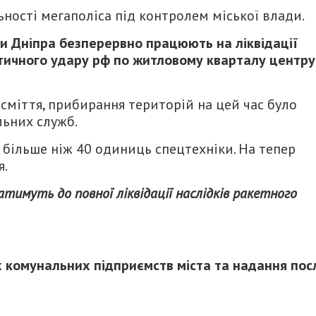
ьності мегаполіса під контролем міської влади.
би Дніпра безперервно працюють на ліквідації
стичного удару рф по житловому кварталу центру
 сміття, прибирання територій на цей час було
льних служб.
о більше ніж 40 одиниць спецтехніки. На тепер
я.
имуть до повної ліквідації наслідків ракетного
х комунальних підприємств міста та надання пос