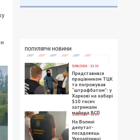
ку
ин
ПОПУЛЯРНІ НОВИНИ
5/08/2026 - 21:31
Представився
працівником ТЦК
та погрожував
“штрафбатом”: у
Харкові на хабарі
$10 тисяч
затримали
майора ВСП
5/08/2026 - 10:29
На Волині
депутат-
посадовець
Укрзалізниці