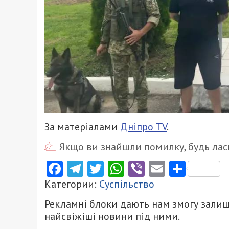
За матеріалами
Дніпро ТV
.
Якщо ви знайшли помилку, будь ласк
Facebook
Telegram
Twitter
WhatsApp
Viber
Email
Поділ
Категории:
Суспільство
Рекламні блоки дають нам змогу залиш
найсвіжіші новини під ними.