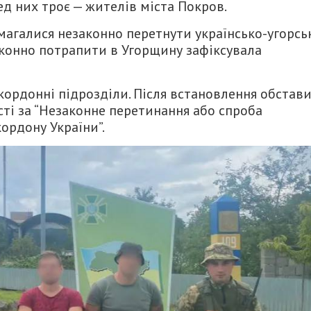
ед них троє — жителів міста Покров.
магалися незаконно перетнути українсько-угорсь
аконно потрапити в Угорщину зафіксувала
кордонні підрозділи. Після встановлення обстав
сті за “Незаконне перетинання або спроба
ордону України”.