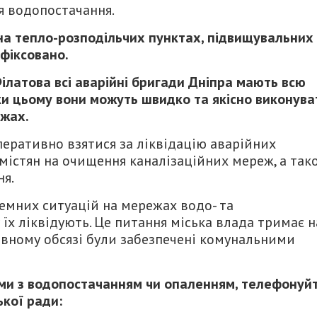
я водопостачання.
 на тепло-розподільчих пунктах, підвищувальних
фіксовано.
ілатова всі аварійні бригади Дніпра мають всю
ки цьому вони можуть швидко та якісно виконува
ежах.
оперативно взятися за ліквідацію аварійних
 містян на очищення каналізаційних мереж, а так
я.
емних ситуацій на мережах водо- та
їх ліквідують. Це питання міська влада тримає н
овному обсязі були забезпечені комунальними
еми з водопостачанням чи опаленням, телефонуй
ської ради: