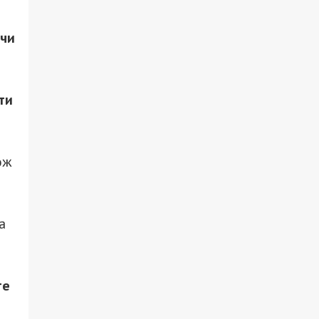
 чи
ти
ож
а
те