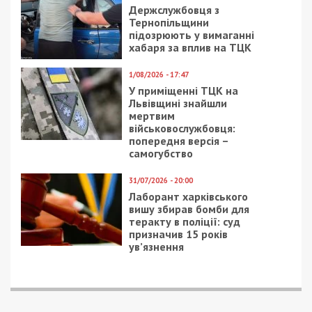
Держслужбовця з
Тернопільщини
підозрюють у вимаганні
хабаря за вплив на ТЦК
1/08/2026 - 17:47
У приміщенні ТЦК на
Львівщині знайшли
мертвим
військовослужбовця:
попередня версія –
самогубство
31/07/2026 - 20:00
Лаборант харківського
вишу збирав бомби для
теракту в поліції: суд
призначив 15 років
ув’язнення