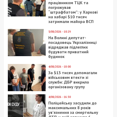
працівником ТЦК та
погрожував
“штрафбатом”: у Харкові
на хабарі $10 тисяч
затримали майора ВСП
5/08/2026 - 10:29
На Волині депутат-
посадовець Укрзалізниці
відряджав підлеглих
будувати приватний
будинок
4/08/2026 - 18:00
За $13 тисяч допомагали
військовим втекти зі
служби: ДБР викрило
організовану групу
4/08/2026 - 16:30
Поліцейську засудили до
максимальних 8 років
ув’язнення за смертельну