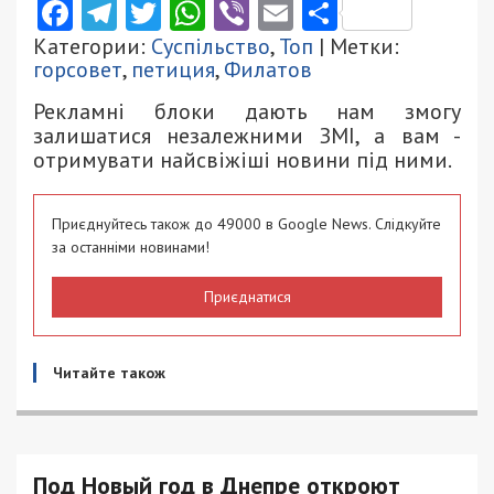
Facebook
Telegram
Twitter
WhatsApp
Viber
Email
Поділити
Категории:
Суспільство
,
Топ
| Метки:
горсовет
,
петиция
,
Филатов
Рекламні блоки дають нам змогу
залишатися незалежними ЗМІ, а вам -
отримувати найсвіжіші новини під ними.
Приєднуйтесь також до 49000 в Google News. Слідкуйте
за останніми новинами!
Приєднатися
Читайте також
Под Новый год в Днепре откроют