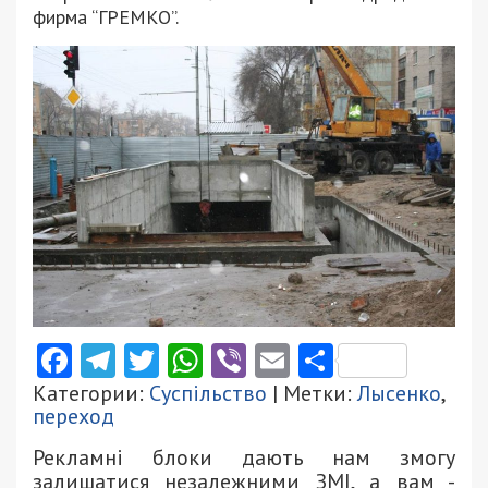
фирма “ГРЕМКО”.
Facebook
Telegram
Twitter
WhatsApp
Viber
Email
Поділити
Категории:
Суспільство
| Метки:
Лысенко
,
переход
Рекламні блоки дають нам змогу
залишатися незалежними ЗМІ, а вам -