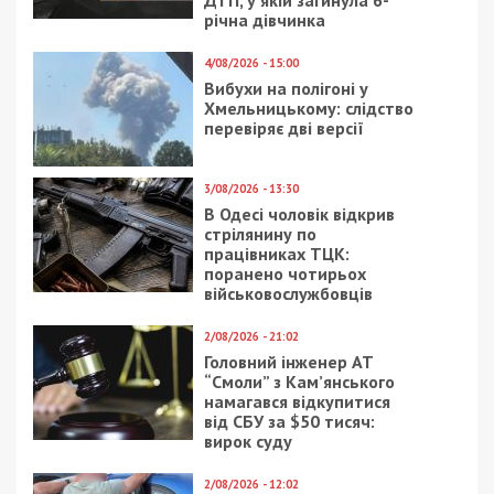
ДТП, у якій загинула 6-
річна дівчинка
4/08/2026 - 15:00
Вибухи на полігоні у
Хмельницькому: слідство
перевіряє дві версії
3/08/2026 - 13:30
В Одесі чоловік відкрив
стрілянину по
працівниках ТЦК:
поранено чотирьох
військовослужбовців
2/08/2026 - 21:02
Головний інженер АТ
“Смоли” з Кам’янського
намагався відкупитися
від СБУ за $50 тисяч:
вирок суду
2/08/2026 - 12:02