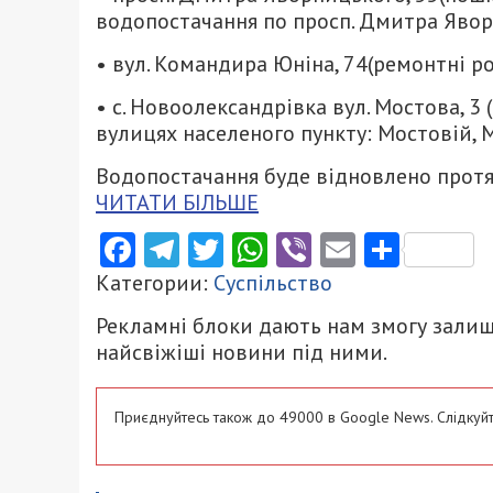
водопостачання по просп. Дмитра Яворн
• вул. Командира Юніна, 74(ремонтні р
• с. Новоолександрівка вул. Мостова, 3
вулицях населеного пункту: Мостовій, 
Водопостачання буде відновлено протя
ЧИТАТИ БІЛЬШЕ
Facebook
Telegram
Twitter
WhatsApp
Viber
Email
Поділ
Категории:
Суспільство
Рекламні блоки дають нам змогу залиш
найсвіжіші новини під ними.
Приєднуйтесь також до 49000 в Google News. Слідкуйт