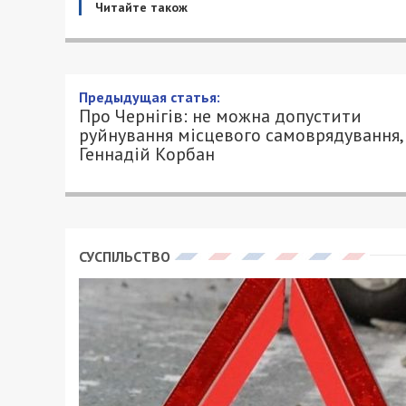
Читайте також
Про Чернігів: не можна до
самоврядування, — Геннаді
26/02/2023 - 12:26
ПЕТРО ЩУКІН - СПЕЦИАЛЬНО ДЛЯ 49000
Керівник Штабу оборони Дніпра Геннаді
прокоментував ситуацію у Чернігові.
– Я вважаю, що це, безперечно, сер
певною мірою наступ на місцеву в
війни і найважчий, кривавий період,
центральної влади, ми їх тут не ба
місцева влада зорієнтувалася і р