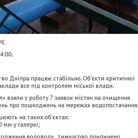
УЄ
4:00.
во Дніпра працює стабільно. Об’єкти критичної
аклади все під контролем міської влади.
» взяли у роботу 7 заявок містян на очищення
нень про пошкоджень на мережах водопостачання
цюють на таких об’єктах:
0 мм у галереї;
кодження водоводу , тимчасово припинено