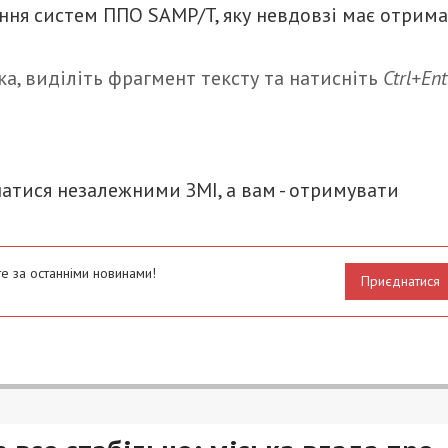
ення систем ППО SAMP/T, яку невдовзі має отрим
а, виділіть фрагмент тексту та натисніть
Ctrl+Ent
итися
атися незалежними ЗМІ, а вам - отримувати
е за останніми новинами!
Приєднатися