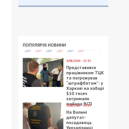
ПОПУЛЯРНІ НОВИНИ
5/08/2026 - 21:31
Представився
працівником ТЦК
та погрожував
“штрафбатом”: у
Харкові на хабарі
$10 тисяч
затримали
майора ВСП
5/08/2026 - 10:29
На Волині
депутат-
посадовець
Укрзалізниці