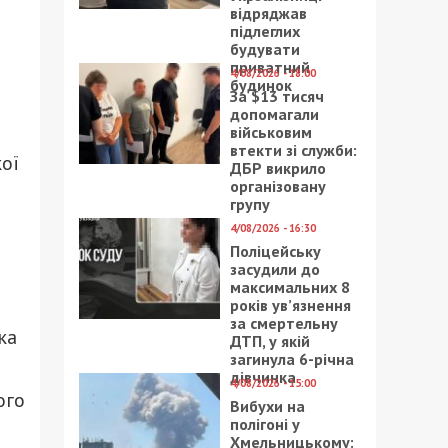
відряджав
підлеглих
будувати
приватний
4/08/2026 - 18:00
будинок
За $13 тисяч
допомагали
військовим
втекти зі служби:
кої
ДБР викрило
організовану
групу
4/08/2026 - 16:30
Поліцейську
засудили до
максимальних 8
років ув’язнення
за смертельну
ка
ДТП, у якій
загинула 6-річна
дівчинка
4/08/2026 - 15:00
ого
Вибухи на
полігоні у
Хмельницькому: