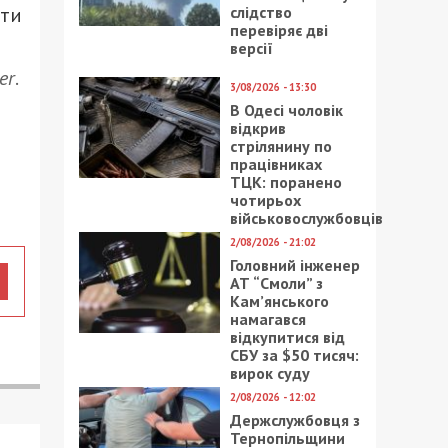
ати
слідство
перевіряє дві
версії
er
.
3/08/2026 - 13:30
В Одесі чоловік
відкрив
стрілянину по
працівниках
ТЦК: поранено
чотирьох
військовослужбовців
2/08/2026 - 21:02
Головний інженер
АТ “Смоли” з
Кам’янського
намагався
відкупитися від
СБУ за $50 тисяч:
вирок суду
2/08/2026 - 12:02
Держслужбовця з
Тернопільщини