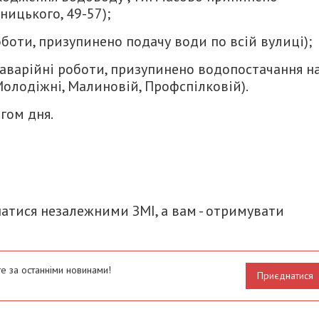
ицького, 49-57);
оботи, призупинено подачу води по всій вулиці);
 (аварійні роботи, призупинено водопостачання н
Молодіжні, Малиновій, Профспілковій).
гом дня.
итися
атися незалежними ЗМІ, а вам - отримувати
е за останніми новинами!
Приєднатися