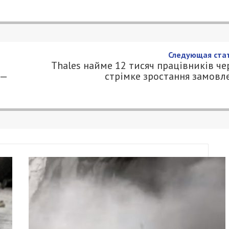
пустити руйнування місцевого
й Корбан
.COM.UA
й Корбан в етері телеканалу “
ДніпроTV
”
йозний сигнал місцевій владі. Тому що це
ладу з боку центральної влади. Найперший рік
 коли нікого не було і не було жодної
чили, все лягло на плечі місцевої влади. І
обила все для того, щоб допомогти