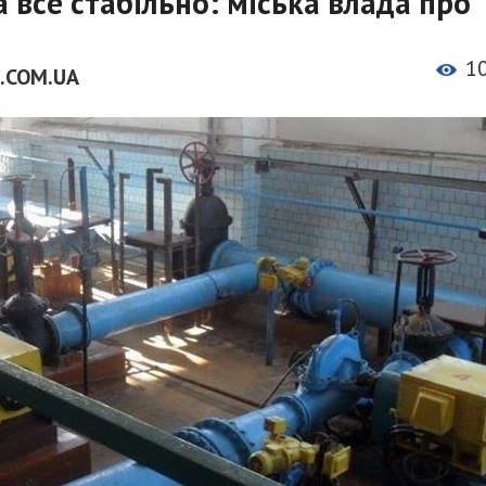
 все стабільно: міська влада про
1
.COM.UA