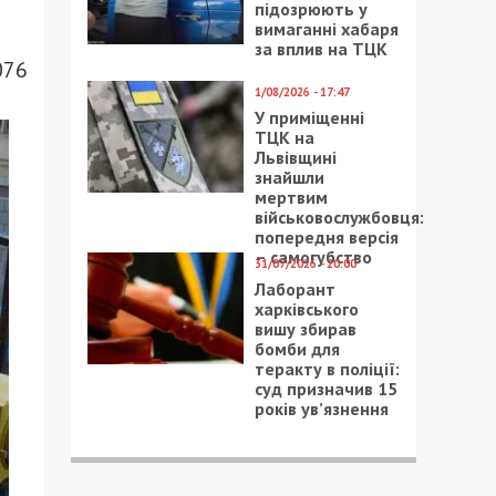
підозрюють у
вимаганні хабаря
за вплив на ТЦК
076
1/08/2026 - 17:47
У приміщенні
ТЦК на
Львівщині
знайшли
мертвим
військовослужбовця:
попередня версія
– самогубство
31/07/2026 - 20:00
Лаборант
харківського
вишу збирав
бомби для
теракту в поліції:
суд призначив 15
років ув’язнення