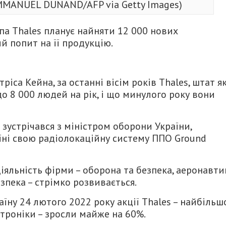
EMMANUEL DUNAND/AFP via Getty Images)
па Thales планує найняти 12 000 нових
й попит на її продукцію.
іса Кейна, за останні вісім років Thales, штат я
до 8 000 людей на рік, і що минулого року вони
зустрічався з міністром оборони України,
їні свою радіолокаційну систему ППО Ground
яльність фірми – оборона та безпека, аеронавти
зпека – стрімко розвивається.
аїну 24 лютого 2022 року акції Thales – найбільш
троніки – зросли майже на 60%.