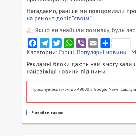
Нагадаємо, раніше ми повідомляли про
на ремонт доріг “своїм”.
Якщо ви знайшли помилку, будь ласк
Facebook
Telegram
Twitter
WhatsApp
Viber
Email
Поділ
Категории:
Гроші
,
Популярні новини
| 
Рекламні блоки дають нам змогу залиш
найсвіжіші новини під ними.
Приєднуйтесь також до 49000 в Google News. Слідкуйт
Читайте також