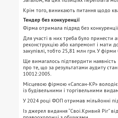
Загалом, на цих позиціях переплата мо
Крім того, виникають питання щодо ква
Тендер без конкуренції
Фірма отримала підряд без конкуренції,
Для участі в них треба було принести 
реконструкцію або капремонт і мати до
закупівлі, тобто 25,81 млн грн. У фірми
Ще вимагалось підтвердити наявність 
про те, що за результатами аудиту ста
10012:2005.
Місцевою фірмою «Сапсан-КР» володіє 
із будівельними і торгівельними видам
У 2024 році ФОП отримав мільйонні пі
Із джерел видання “Свої.Кривий Ріг” в
правоохоронці з обшуками.