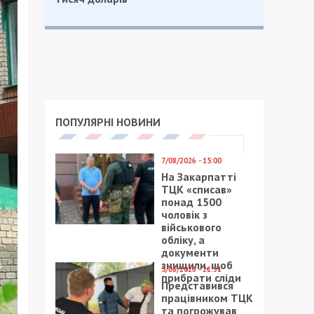
ПОПУЛЯРНІ НОВИНИ
7/08/2026 - 15:00
На Закарпатті
ТЦК «списав»
понад 1500
чоловік з
військового
обліку, а
документи
знищили, щоб
5/08/2026 - 21:31
прибрати сліди
Представився
працівником ТЦК
та погрожував