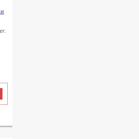
ни
er
.