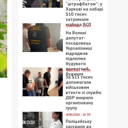
“штрафбатом”: у
Харкові на хабарі
$10 тисяч
затримали
майора ВСП
5/08/2026 - 10:29
На Волині
депутат-
посадовець
Укрзалізниці
відряджав
підлеглих
будувати
приватний
4/08/2026 - 18:00
будинок
За $13 тисяч
допомагали
військовим
втекти зі служби:
ДБР викрило
організовану
групу
4/08/2026 - 16:30
Поліцейську
засудили до