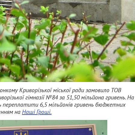
онкому Криворізької міської ради замовило ТОВ
орізької гімназії №84 за 51,50 мільйона гривень. На
ь переплатити 6,5 мільйонів гривень бюджетних
анням на
Наші Гроші.