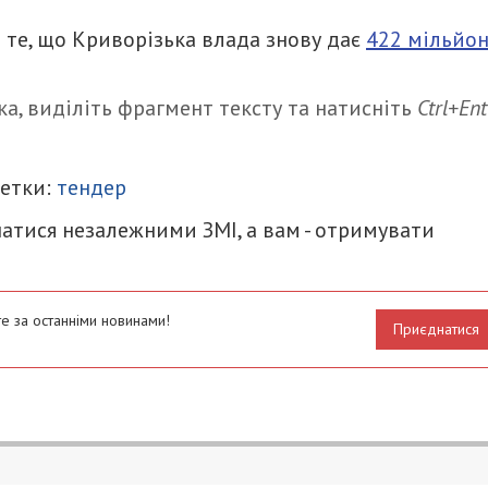
 те, що Криворізька влада знову дає
422 мільйо
а, виділіть фрагмент тексту та натисніть
Ctrl+Ent
итися
Метки:
тендер
атися незалежними ЗМІ, а вам - отримувати
е за останніми новинами!
Приєднатися