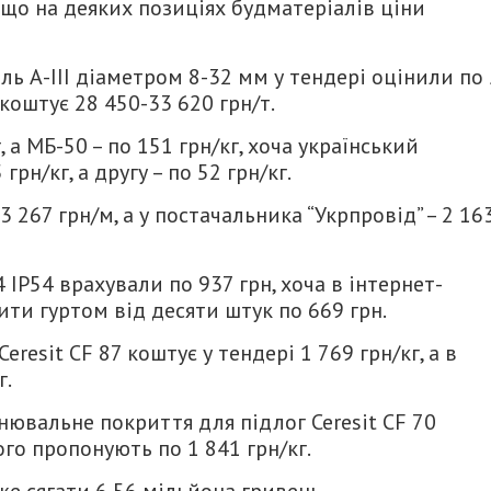
 що на деяких позиціях будматеріалів ціни
ль А-ІІІ діаметром 8-32 мм у тендері оцінили по
 коштує 28 450-33 620 грн/т.
 а МБ-50 – по 151 грн/кг, хоча український
рн/кг, а другу – по 52 грн/кг.
 267 грн/м, а у постачальника “Укрпровід” – 2 16
IP54 врахували по 937 грн, хоча в інтернет-
ити гуртом від десяти штук по 669 грн.
esit CF 87 коштує у тендері 1 769 грн/кг, а в
г.
вальне покриття для підлог Ceresit CF 70
ого пропонують по 1 841 грн/кг.