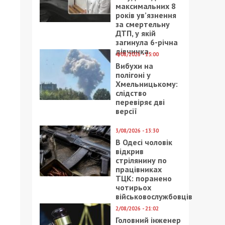
максимальних 8
років ув’язнення
за смертельну
ДТП, у якій
загинула 6-річна
дівчинка
4/08/2026 - 15:00
Вибухи на
полігоні у
Хмельницькому:
слідство
перевіряє дві
версії
3/08/2026 - 13:30
В Одесі чоловік
відкрив
стрілянину по
працівниках
ТЦК: поранено
чотирьох
військовослужбовців
2/08/2026 - 21:02
Головний інженер