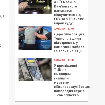
АТ “Смоли” з
Кам’янського
намагався
відкупитися від
 53
СБУ за $50 тисяч:
вирок суду
2/08/2026 - 12:02
Держслужбовця з
Тернопільщини
підозрюють у
3
вимаганні хабаря
за вплив на ТЦК
1/08/2026 - 17:47
У приміщенні
ТЦК на
Львівщині
знайшли
мертвим
військовослужбовця:
попередня версія
– самогубство