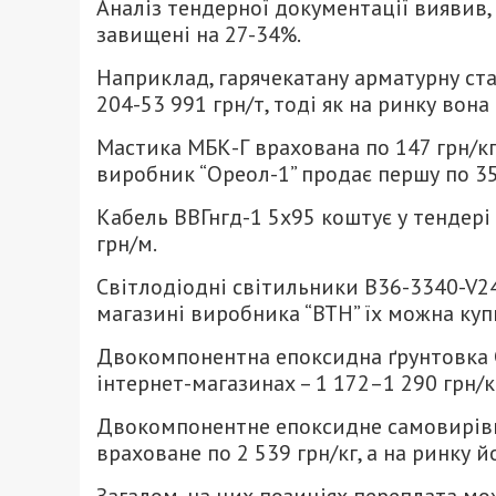
Аналіз тендерної документації виявив,
завищені на 27-34%.
Наприклад, гарячекатану арматурну ста
204-53 991 грн/т, тоді як на ринку вона
Мастика МБК-Г врахована по 147 грн/кг,
виробник “Ореол-1” продає першу по 35 г
Кабель ВВГнгд-1 5х95 коштує у тендері 3
грн/м.
Світлодіодні світильники B36-3340-V24 
магазині виробника “ВТН” їх можна куп
Двокомпонентна епоксидна ґрунтовка Cer
інтернет-магазинах – 1 172–1 290 грн/к
Двокомпонентне епоксидне самовирівню
враховане по 2 539 грн/кг, а на ринку й