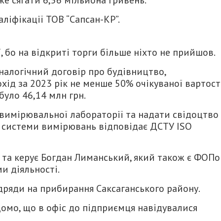
же сягати 6,56 мільйона гривень.
ліфікації ТОВ “Сапсан-КР”.
 бо на відкриті торги більше ніхто не прийшов.
аналогічний договір про будівництво,
хід за 2023 рік не менше 50% очікуваної вартост
 було 46,14 млн грн.
вимірювальної лабораторії та надати свідоцтво
н системи вимірювань відповідає ДСТУ ISO
та керує Богдан Лиманський, який також є ФОП
и діяльності.
дряди на прибирання Саксаганського району.
ідомо, що в офіс до підприємця навідувалися