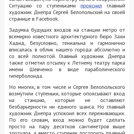
Ситуацию со ступеньками
прояснил
главный
художник Днепра Сергей Белопольский на своей
странице в Facebook.
Задумка будущих входов на станции метро от
всемирно известного архитектурного бюро Захи
Хадид, безусловно, гениальна и гармонично
вписалась в облик нашего города абсолютно и
со всей полнотой. Главный художник Днепра
также отметил отсылку к Летнему театру парка
имени Шевченко в виде параболического
гиперболоида.
Но многих, в том числе и Сергея Белопольского
возмутили ступеньки, которые опоясывают вход
на станцию, которые не оставляют
безбарьерности ни единого шанса. Но главный
художник Днепра успокоил всех переживающих.
По его словам, вход можно будет сделать
просто на пару десятков сантиметров выше
тротуара, а вместо ступенек построить плавный