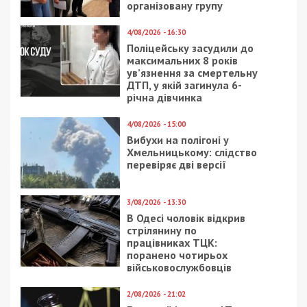
В Днепре рассказали, на каком этапе
строительство Северной объездной:
фото
На обновленном стадионе на
Днепропетровщине планируют
провести первый матч уже в этом году
Facebook
Telegram
Twitter
WhatsApp
Viber
Email
Поділити
Категории:
Суспільство
| Метки:
деньги
Рекламні блоки дають нам змогу