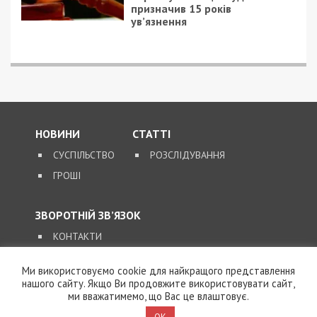
СУСПІЛЬСТВО
13/08/2022 - 12:17
10/04/2017 - 8:37
Борис Філатов
В понедельник пробки
закликав підписати
объехать нереально
петицію про
повернення
громадянства Корбану
Ми використовуємо cookie для найкращого представлення
нашого сайту. Якщо Ви продовжите використовувати сайт,
ми вважатимемо, що Вас це влаштовує.