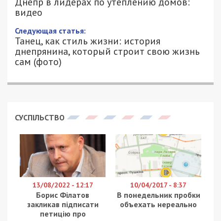
видео
11/02/2022 - 17:30
ПЕТРО ЩУКІН - СПЕЦИАЛЬНО ДЛЯ
2819
49000.COM.UA
Днепр оказался в лидерах среди городов
Украины по показателям энергоэффективности и
темпам энергомодернизации. Об этом сообщили
во время заседания Конгресса местных и
региональных властей, который возглавил
президент Украины Владимир Зеленский,
сообщает
“Наше Місто”.
В Конгрессе принимает участие и городской
голова Днепра Борис Филатов. Он вместе с
мэром Житомира Сергеем Сухомлином были
избраны заместителями главы Палаты местных
властей Конгресса, мэра Львова Андрея
Садового.