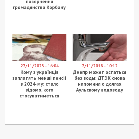
Заместитель главы офиса Президента Кирилл
Тимошенко назвал проекты термомодернизации
жилых домов, воплощенные в жизнь в Днепре
примером для всей Украины. За прошлый год
были утеплены дома на проспекте
Слобожанском, Богдана Хмельницкого, улице
Калиновой. В планах – термомодернизация
домов на улице Инженерной. Кроме утепления
фасада, выполняют и утепление крыши, замену
старых, изгнивших коммуникаций, установку
отдельных котелень. Да и в целом, даже внешне
фасад дома стает намного привлекательней,
похожим на новостройку. Кроме всего прочего,
термомодернизация, которую проводят местные
власти Днепра при поддержке областных может
дать до пятидесяти процентов экономии в
платежах за отопление. На решение вопросов
энергомодернизации на всю Украину выделили
144 миллиарда гривен.
Заседание Конгресса местных и региональных