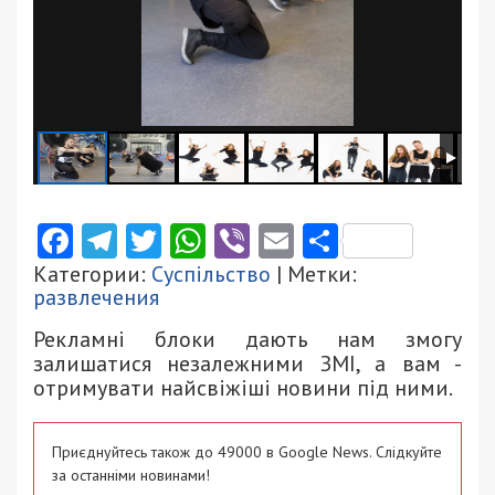
Facebook
Telegram
Twitter
WhatsApp
Viber
Email
Поділити
Категории:
Суспільство
| Метки:
развлечения
Рекламні блоки дають нам змогу
залишатися незалежними ЗМІ, а вам -
отримувати найсвіжіші новини під ними.
Приєднуйтесь також до 49000 в Google News. Слідкуйте
за останніми новинами!