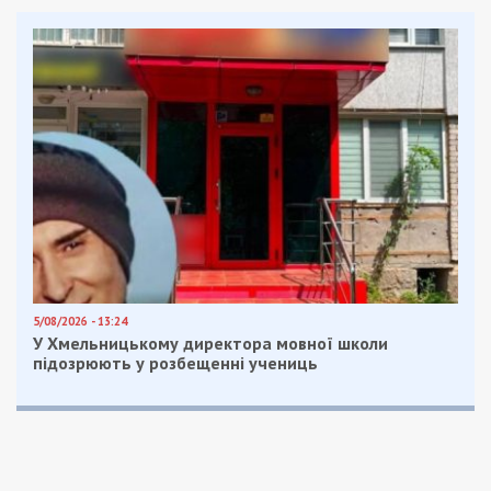
властей при президенте Украины (созданного
год назад, в феврале 2021 года) стартовало
сегодня в Харькове. Во время заседания
рассмотрят такие важные темы:
состояние выполнения закона
Украины «Об основах национального
сопротивления», которым регулируется
формирование сил территориальной
обороны в регионах;
обеспечение финансовой
и энергетической стабильности
в Украине;
готовность к реализации проектов
программы «Большое строительство»
в 2022 году;
повышение энергоэффективности
и термомодернизации жилого фонда.
выполнение указа президента «О мерах