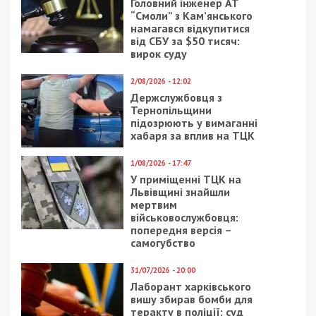
залишатися незалежними ЗМІ, а вам -
отримувати найсвіжіші новини під ними.
Приєднуйтесь також до 49000 в Google News. Слідкуйте
за останніми новинами!
Приєднатися
Читайте також
Предыдущая статья:
Киевский апелляционный суд вынес
решение по делу Порошенко
Следующая статья:
Днепровское метро будет лучше, чем на
картинках: фото