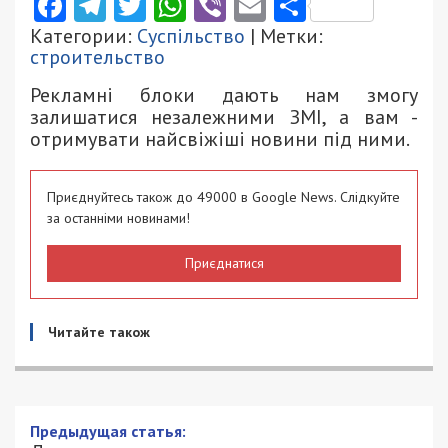
Facebook
Telegram
Twitter
WhatsApp
Viber
Email
Поділити
Категории:
Суспільство
| Метки:
строительство
Рекламні блоки дають нам змогу
залишатися незалежними ЗМІ, а вам -
отримувати найсвіжіші новини під ними.
Приєднуйтесь також до 49000 в Google News. Слідкуйте
за останніми новинами!
Приєднатися
Читайте також
Днепр в лидерах по утеплению домов: