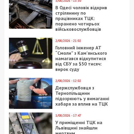
3/08/2026 - 13:30
В Одесі чоловік відкрив
стрілянину по
працівниках ТЦК:
поранено чотирьох
військовослужбовців
2/08/2026 - 21:02
Головний інженер АТ
“Смоли” з Кам’янського
намагався відкупитися
від СБУ за $50 тисяч:
вирок суду
2/08/2026 - 12:02
Держслужбовця з
Тернопільщини
підозрюють у вимаганні
хабаря за вплив на ТЦК
1/08/2026 - 17:47
У приміщенні ТЦК на
Львівщині знайшли
мертвим