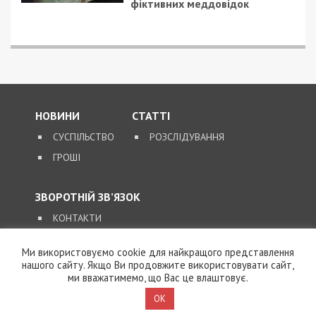
фіктивних меддовідок
НОВИНИ
СТАТТІ
СУСПІЛЬСТВО
РОЗСЛІДУВАННЯ
ГРОШІ
ЗВОРОТНІЙ ЗВ’ЯЗОК
КОНТАКТИ
Ми використовуємо cookie для найкращого представлення
SUPPORT@49000.COM.UA
нашого сайту. Якщо Ви продовжите використовувати сайт,
ми вважатимемо, що Вас це влаштовує.
© 2026, ВСІ ПРАВА ЗАХИЩЕНІ
49000.COM.UA
OK