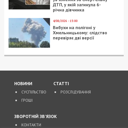
ДТП, у якій загинула 6-
річна дівчинка
4/08/2026 - 15:00
Вибухи на полігоні у
Хмельницькому: слідство
перевіряє дві версії
НОВИНИ
СТАТТІ
СУСПІЛЬСТВО
РОЗСЛІДУВАННЯ
ГРОШІ
ЗВОРОТНІЙ ЗВ’ЯЗОК
КОНТАКТИ