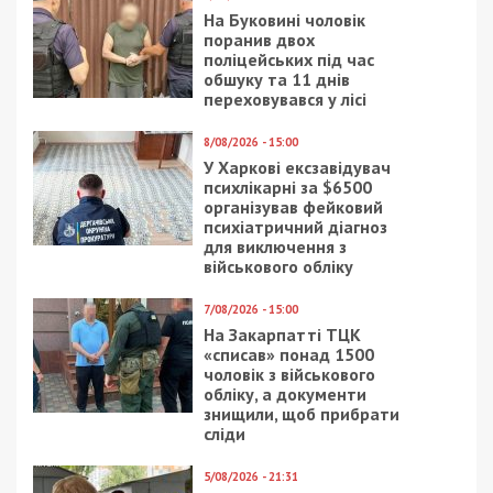
На Буковині чоловік
поранив двох
поліцейських під час
обшуку та 11 днів
переховувався у лісі
8/08/2026 - 15:00
У Харкові ексзавідувач
психлікарні за $6500
організував фейковий
психіатричний діагноз
для виключення з
військового обліку
7/08/2026 - 15:00
На Закарпатті ТЦК
«списав» понад 1500
чоловік з військового
обліку, а документи
знищили, щоб прибрати
сліди
5/08/2026 - 21:31