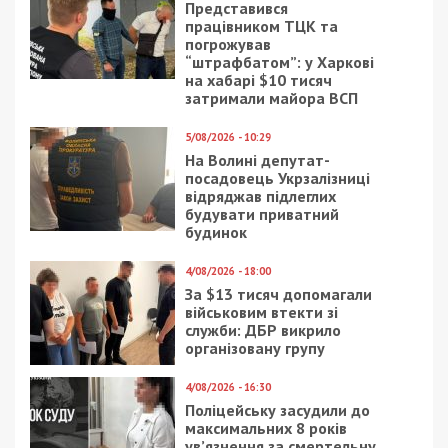
Представився
працівником ТЦК та
погрожував
“штрафбатом”: у Харкові
на хабарі $10 тисяч
затримали майора ВСП
5/08/2026 - 10:29
На Волині депутат-
посадовець Укрзалізниці
відряджав підлеглих
будувати приватний
будинок
4/08/2026 - 18:00
За $13 тисяч допомагали
військовим втекти зі
служби: ДБР викрило
організовану групу
4/08/2026 - 16:30
Поліцейську засудили до
максимальних 8 років
ув’язнення за смертельну