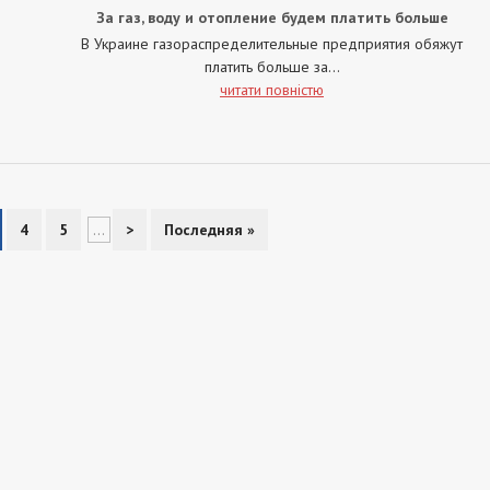
За газ, воду и отопление будем платить больше
В Украине газораспределительные предприятия обяжут
платить больше за...
читати повністю
4
5
...
>
Последняя »