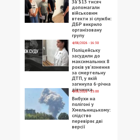
За $13 тисяч
допомагали
військовим
втекти зі служби:
ДБР викрило
організовану
групу
4/08/2026 - 16:30
Поліцейську
засудили до
максимальних 8
років ув’язнення
за смертельну
ДТП, у якій
загинула 6-річна
дівчинка
4/08/2026 - 15:00
Вибухи на
полігоні у
Хмельницькому:
слідство
перевіряє дві
версії