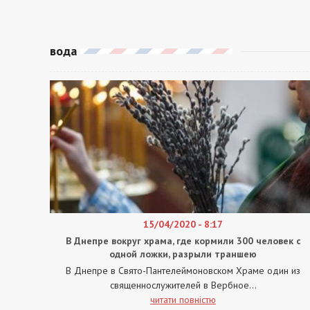
вода
15/04/2020 - 8:17
В Днепре вокруг храма, где кормили 300 человек с
одной ложки, разрыли траншею
В Днепре в Свято-Пантелеймоновском Храме один из
священнослужителей в Вербное...
читати повністю