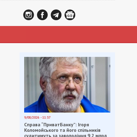
9/08/2026 - 11:57
Справа “ПриватБанку”: Ігоря
Коломойського та його спільників
судитимуть за заволодіння 9,2 млрд