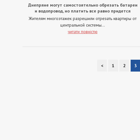
Днепряне могут самостоятельно обрезать батареи
и водопровод, но платить все равно придется
Жителям многоэтажек разрешили отрезать квартиры от
центральной системы...
читати повністю
<
1
2
3