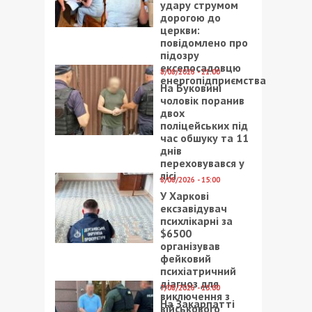
удару струмом
дорогою до
церкви:
повідомлено про
підозру
ексепосадовцю
8/08/2026 - 21:00
енергопідприємства
На Буковині
чоловік поранив
двох
поліцейських під
час обшуку та 11
днів
переховувався у
лісі
8/08/2026 - 15:00
У Харкові
ексзавідувач
психлікарні за
$6500
організував
фейковий
психіатричний
діагноз для
7/08/2026 - 15:00
виключення з
На Закарпатті
військового