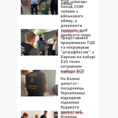
ТЦК «списав»
обліку
понад 1500
чоловік з
військового
обліку, а
документи
знищили, щоб
5/08/2026 - 21:31
прибрати сліди
Представився
працівником ТЦК
та погрожував
“штрафбатом”: у
Харкові на хабарі
$10 тисяч
затримали
майора ВСП
5/08/2026 - 10:29
На Волині
депутат-
посадовець
Укрзалізниці
відряджав
підлеглих
будувати
приватний
4/08/2026 - 18:00
будинок