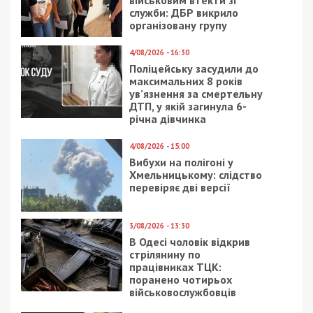
військовим втекти зі
служби: ДБР викрило
організовану групу
4/08/2026 - 16:30
Поліцейську засудили до
максимальних 8 років
ув’язнення за смертельну
ДТП, у якій загинула 6-
річна дівчинка
4/08/2026 - 15:00
Вибухи на полігоні у
Хмельницькому: слідство
перевіряє дві версії
3/08/2026 - 13:30
В Одесі чоловік відкрив
стрілянину по
працівниках ТЦК:
поранено чотирьох
військовослужбовців