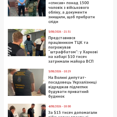
«списав» понад 1500
чоловік з військового
обліку, а документи
знищили, щоб прибрати
сліди
5/08/2026 - 21:31
Представився
працівником ТЦК та
погрожував
“штрафбатом”: у Харкові
на хабарі $10 тисяч
затримали майора ВСП
5/08/2026 - 10:29
На Волині депутат-
посадовець Укрзалізниці
відряджав підлеглих
будувати приватний
будинок
4/08/2026 - 18:00
За $13 тисяч допомагали