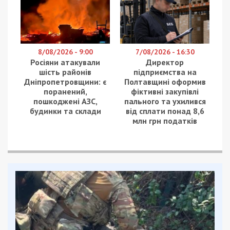
8/08/2026 - 9:00
7/08/2026 - 16:30
Росіяни атакували
Директор
шість районів
підприємства на
Дніпропетровщини: є
Полтавщині оформив
поранений,
фіктивні закупівлі
пошкоджені АЗС,
пального та ухилився
будинки та склади
від сплати понад 8,6
млн грн податків