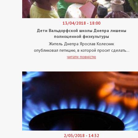
13/04/2018 - 18:00
Дети Вальдорфской школы Днепра лишены
полноценной физкультуры
Житель Днепра Ярослав Колесник
опубликовал петицию, в которой просит сделать...
читати повністю
2/03/2018 - 14:32