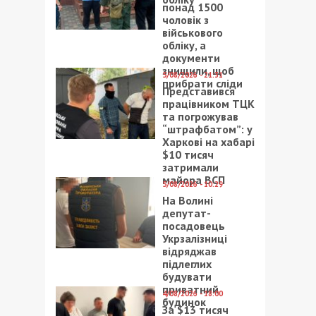
понад 1500
чоловік з
військового
обліку, а
документи
знищили, щоб
5/08/2026 - 21:31
прибрати сліди
Представився
працівником ТЦК
та погрожував
“штрафбатом”: у
Харкові на хабарі
$10 тисяч
затримали
майора ВСП
5/08/2026 - 10:29
На Волині
депутат-
посадовець
Укрзалізниці
відряджав
підлеглих
будувати
приватний
4/08/2026 - 18:00
будинок
За $13 тисяч