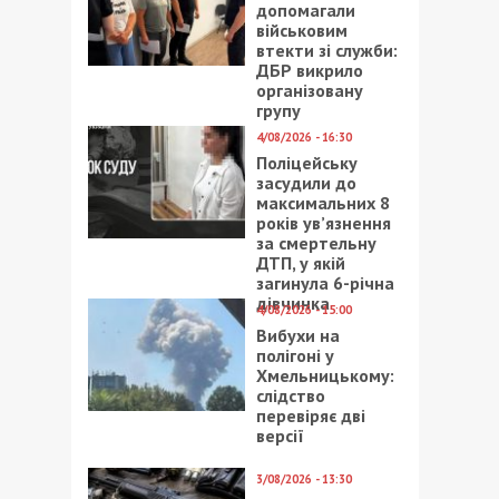
допомагали
військовим
втекти зі служби:
ДБР викрило
організовану
групу
4/08/2026 - 16:30
Поліцейську
засудили до
максимальних 8
років ув’язнення
за смертельну
ДТП, у якій
загинула 6-річна
дівчинка
4/08/2026 - 15:00
Вибухи на
полігоні у
Хмельницькому:
слідство
перевіряє дві
версії
3/08/2026 - 13:30