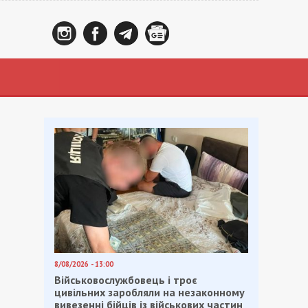
8/08/2026 - 13:00
Військовослужбовець і троє
цивільних заробляли на незаконному
вивезенні бійців із військових частин