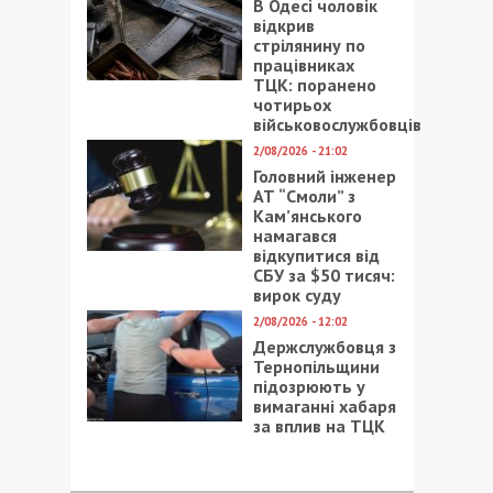
В Одесі чоловік
відкрив
стрілянину по
працівниках
ТЦК: поранено
чотирьох
військовослужбовців
2/08/2026 - 21:02
Головний інженер
АТ “Смоли” з
Кам’янського
намагався
відкупитися від
СБУ за $50 тисяч:
вирок суду
2/08/2026 - 12:02
Держслужбовця з
Тернопільщини
підозрюють у
вимаганні хабаря
за вплив на ТЦК