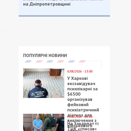
на Дніпропетровщині
ПОПУЛЯРНІ НОВИНИ
8/08/2026 - 15:00
У Харкові
ексзавідувач
психлікарні за
$6500
організував
фейковий
психіатричний
діагноз для
7/08/2026 - 15:00
виключення з
На Закарпатті
військового
ТЦК «списав»
обліку