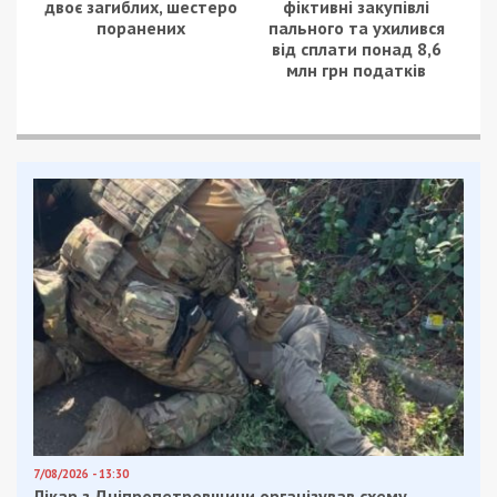
двоє загиблих, шестеро
фіктивні закупівлі
поранених
пального та ухилився
від сплати понад 8,6
млн грн податків
7/08/2026 - 13:30
Лікар з Дніпропетровщини організував схему