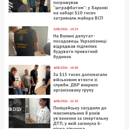
погрожував
“штрафбатом”: у Харкові
на хабарі $10 тисяч
затримали майора ВСП
5/08/2026 - 10:29
На Волині депутат-
посадовець Укрзалізниці
відряджав підлеглих
будувати приватний
будинок
4/08/2026 - 18:00
За $13 тисяч допомагали
військовим втекти зі
служби: ДБР викрило
організовану групу
4/08/2026 - 16:30
Поліцейську засудили до
максимальних 8 років
ув’язнення за смертельну
ДТП, у якій загинула 6-
річна дівчинка