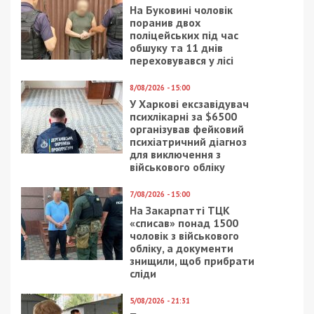
На Буковині чоловік
поранив двох
поліцейських під час
обшуку та 11 днів
переховувався у лісі
8/08/2026 - 15:00
У Харкові ексзавідувач
психлікарні за $6500
організував фейковий
психіатричний діагноз
для виключення з
військового обліку
7/08/2026 - 15:00
На Закарпатті ТЦК
«списав» понад 1500
чоловік з військового
обліку, а документи
знищили, щоб прибрати
сліди
5/08/2026 - 21:31