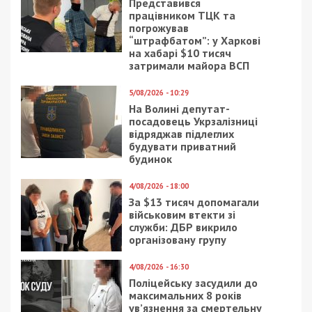
Представився
працівником ТЦК та
погрожував
“штрафбатом”: у Харкові
на хабарі $10 тисяч
затримали майора ВСП
5/08/2026 - 10:29
На Волині депутат-
посадовець Укрзалізниці
відряджав підлеглих
будувати приватний
будинок
4/08/2026 - 18:00
За $13 тисяч допомагали
військовим втекти зі
служби: ДБР викрило
організовану групу
4/08/2026 - 16:30
Поліцейську засудили до
максимальних 8 років
ув’язнення за смертельну