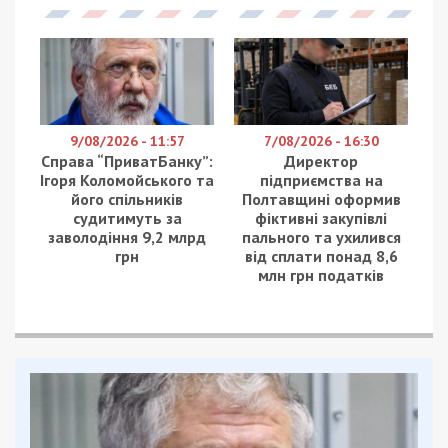
9/08/2026 - 11:57
7/08/2026 - 16:30
Справа “ПриватБанку”:
Директор
Ігоря Коломойського та
підприємства на
його спільників
Полтавщині оформив
судитимуть за
фіктивні закупівлі
заволодіння 9,2 млрд
пального та ухилився
грн
від сплати понад 8,6
млн грн податків