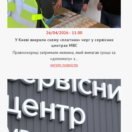
26/04/2026 - 11:00
У Києві викрили схему «платних» черг у сервісних
центрах МВС
Правоохорнці затримали киянина, який вимагав гроші за
«допомогу» з...
читати повністю