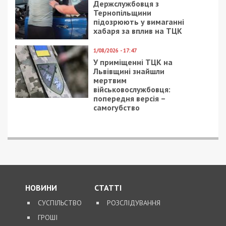
Держслужбовця з
Тернопільщини
підозрюють у вимаганні
хабаря за вплив на ТЦК
1/08/2026 - 17:47
У приміщенні ТЦК на
Львівщині знайшли
мертвим
військовослужбовця:
попередня версія –
самогубство
НОВИНИ
СТАТТІ
СУСПІЛЬСТВО
РОЗСЛІДУВАННЯ
ГРОШІ