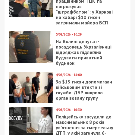
працівником ТЦК та
погрожував
“штрафбатом”: у Харкові
на хабарі $10 тисяч
затримали майора ВСП
5/08/2026 - 10:29
На Волині депутат-
посадовець Укрзалізниці
відряджав підлеглих
будувати приватний
будинок
4/08/2026 - 18:00
За $13 тисяч допомагали
військовим втекти зі
служби: ДБР викрило
організовану групу
4/08/2026 - 16:30
Поліцейську засудили до
максимальних 8 років
ув’язнення за смертельну
ДТП, у якій загинула 6-