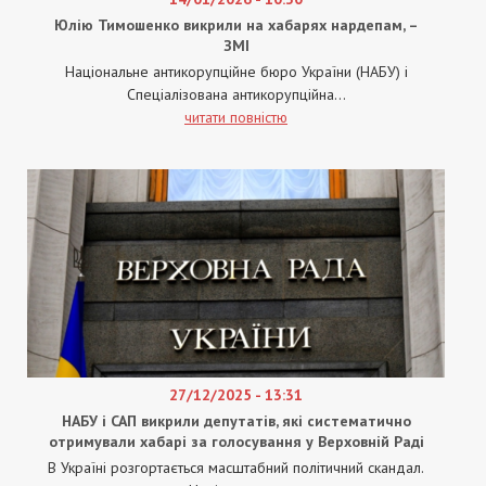
Юлію Тимошенко викрили на хабарях нардепам, –
ЗМІ
Національне антикорупційне бюро України (НАБУ) і
Спеціалізована антикорупційна...
читати повністю
27/12/2025 - 13:31
НАБУ і САП викрили депутатів, які систематично
отримували хабарі за голосування у Верховній Раді
В Україні розгортається масштабний політичний скандал.