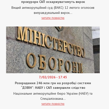
прокурори САП оскаржуватимуть вирок
Вищий антикорупційний суд (ВАКС) 12 лютого оголосив
виправдувальний вирок...
читати повністю
7/02/2026 - 17:45
Розкрадання 246 млн грн на розробці системи
“ДЗВІН”: НАБУ і САП завершили слідство
Національне антикорупційне бюро України (НАБУ) та
Спеціалізована...
читати повністю