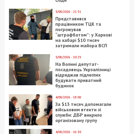
сліди
5/08/2026 - 21:31
Представився
працівником ТЦК та
погрожував
“штрафбатом”: у Харкові
на хабарі $10 тисяч
затримали майора ВСП
5/08/2026 - 10:29
На Волині депутат-
посадовець Укрзалізниці
відряджав підлеглих
будувати приватний
будинок
4/08/2026 - 18:00
За $13 тисяч допомагали
військовим втекти зі
служби: ДБР викрило
організовану групу
4/08/2026 - 16:30