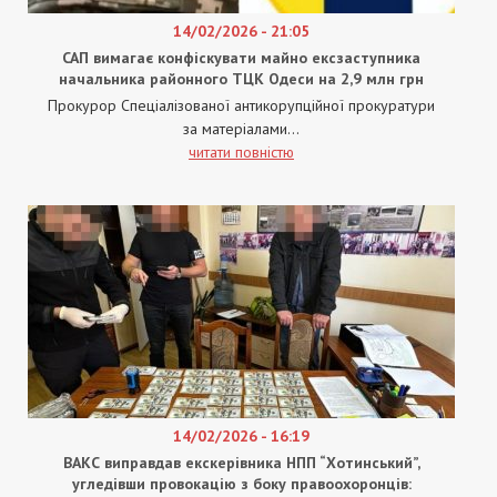
14/02/2026 - 21:05
САП вимагає конфіскувати майно ексзаступника
начальника районного ТЦК Одеси на 2,9 млн грн
Прокурор Спеціалізованої антикорупційної прокуратури
за матеріалами...
читати повністю
14/02/2026 - 16:19
ВАКС виправдав екскерівника НПП “Хотинський”,
угледівши провокацію з боку правоохоронців: