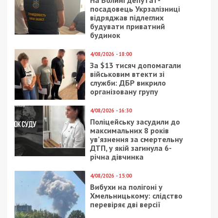
На Волині депутат-
посадовець Укрзалізниці
відряджав підлеглих
будувати приватний
будинок
4/08/2026 - 18:00
За $13 тисяч допомагали
військовим втекти зі
служби: ДБР викрило
організовану групу
4/08/2026 - 16:30
Поліцейську засудили до
максимальних 8 років
ув’язнення за смертельну
ДТП, у якій загинула 6-
річна дівчинка
4/08/2026 - 15:00
Вибухи на полігоні у
Хмельницькому: слідство
перевіряє дві версії