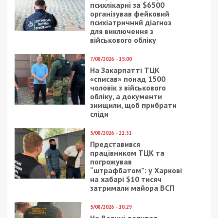
психлікарні за $6500
організував фейковий
психіатричний діагноз
для виключення з
військового обліку
7/08/2026 - 15:00
На Закарпатті ТЦК
«списав» понад 1500
чоловік з військового
обліку, а документи
знищили, щоб прибрати
сліди
5/08/2026 - 21:31
Представився
працівником ТЦК та
погрожував
“штрафбатом”: у Харкові
на хабарі $10 тисяч
затримали майора ВСП
5/08/2026 - 10:29