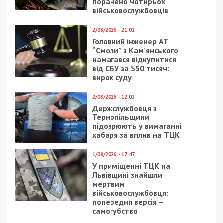
поранено чотирьох
військовослужбовців
2/08/2026 - 21:02
Головний інженер АТ
“Смоли” з Кам’янського
намагався відкупитися
від СБУ за $50 тисяч:
вирок суду
2/08/2026 - 12:02
Держслужбовця з
Тернопільщини
підозрюють у вимаганні
хабаря за вплив на ТЦК
1/08/2026 - 17:47
У приміщенні ТЦК на
Львівщині знайшли
мертвим
військовослужбовця:
попередня версія –
самогубство