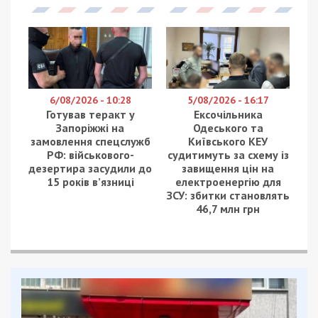
6/08/2026 - 10:28
5/08/2026 - 16:17
Готував теракт у
Ексочільника
Запоріжжі на
Одеського та
замовлення спецслужб
Київського КЕУ
РФ: військового-
судитимуть за схему із
дезертира засудили до
завищення цін на
15 років в’язниці
електроенергію для
ЗСУ: збитки становлять
46,7 млн грн