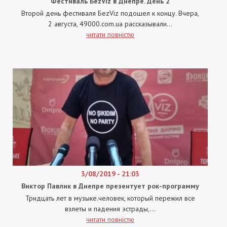
Фестиваль БеzViz в Днепре. День 2
Второй день фестиваля БеzViz подошел к концу. Вчера,
2 августа, 49000.com.ua рассказывали...
читати повністю
3/08/2019 - 21:03
Виктор Павлик в Днепре презентует рок-программу
Тридцать лет в музыке.человек, который пережил все
взлеты и падения эстрады,...
читати повністю