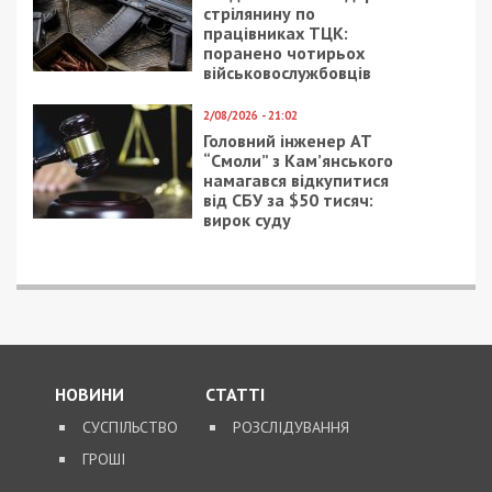
стрілянину по
працівниках ТЦК:
поранено чотирьох
військовослужбовців
2/08/2026 - 21:02
Головний інженер АТ
“Смоли” з Кам’янського
намагався відкупитися
від СБУ за $50 тисяч:
вирок суду
НОВИНИ
СТАТТІ
СУСПІЛЬСТВО
РОЗСЛІДУВАННЯ
ГРОШІ