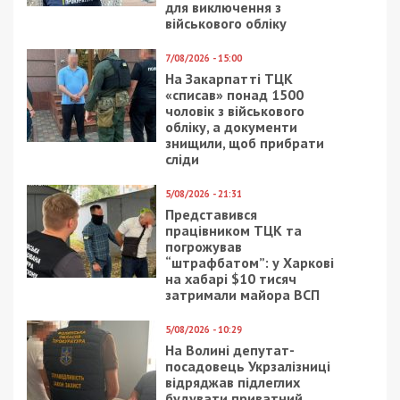
для виключення з
військового обліку
7/08/2026 - 15:00
На Закарпатті ТЦК
«списав» понад 1500
чоловік з військового
обліку, а документи
знищили, щоб прибрати
сліди
5/08/2026 - 21:31
Представився
працівником ТЦК та
погрожував
“штрафбатом”: у Харкові
на хабарі $10 тисяч
затримали майора ВСП
5/08/2026 - 10:29
На Волині депутат-
посадовець Укрзалізниці
відряджав підлеглих
будувати приватний