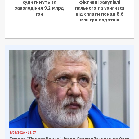
судитимуть за
фіктивні закупівлі
заволодіння 9,2 млрд
пального та ухилився
грн
від сплати понад 8,6
млн грн податків
9/08/2026 - 11:57
Справа “ПриватБанку”: Ігоря Коломойського та його