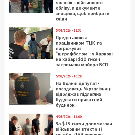
чоловік з військового
обліку, а документи
знищили, щоб прибрати
сліди
5/08/2026 - 21:31
Представився
працівником ТЦК та
погрожував
“штрафбатом”: у Харкові
на хабарі $10 тисяч
затримали майора ВСП
5/08/2026 - 10:29
На Волині депутат-
посадовець Укрзалізниці
відряджав підлеглих
будувати приватний
будинок
4/08/2026 - 18:00
За $13 тисяч допомагали
військовим втекти зі
служби: ДБР викрило