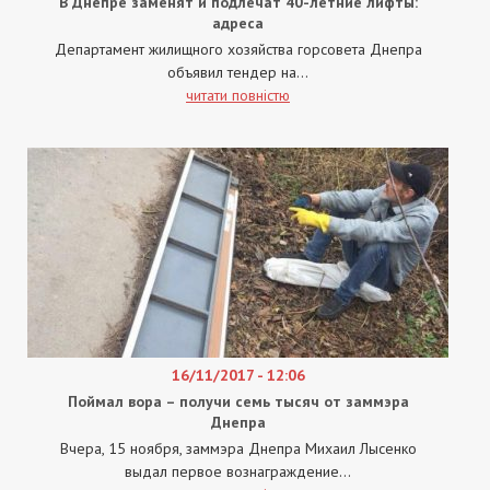
В Днепре заменят и подлечат 40-летние лифты:
адреса
Департамент жилищного хозяйства горсовета Днепра
объявил тендер на...
читати повністю
16/11/2017 - 12:06
Поймал вора – получи семь тысяч от заммэра
Днепра
Вчера, 15 ноября, заммэра Днепра Михаил Лысенко
выдал первое вознаграждение...