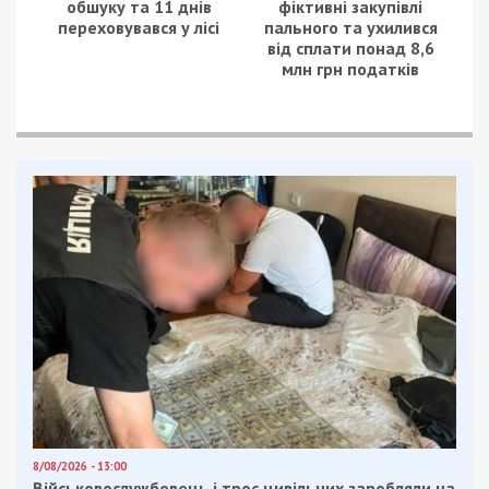
обшуку та 11 днів
фіктивні закупівлі
переховувався у лісі
пального та ухилився
від сплати понад 8,6
млн грн податків
8/08/2026 - 13:00
Військовослужбовець і троє цивільних заробляли на