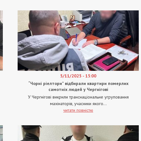
5/11/2025 - 15:00
“Чорні ріелтори” відбирали квартири померлих
самотніх людей у Чергнігові
У Чергнігові викрили транснаціональне угруповання
махінаторів, учасники якого...
читати повністю