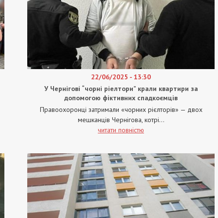
22/06/2025 - 13:30
У Чернігові “чорні ріелтори” крали квартири за
допомогою фіктивних спадкоємців
Правоохоронці затримали «чорних рієлторів» — двох
мешканців Чернігова, котрі...
читати повністю