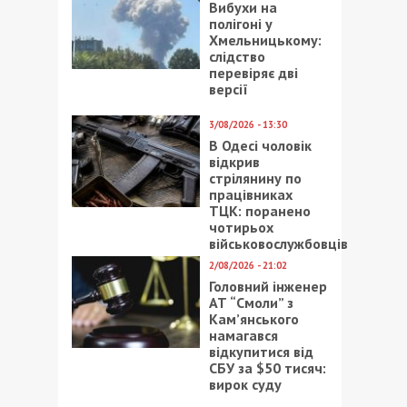
Вибухи на
полігоні у
Хмельницькому:
слідство
перевіряє дві
версії
3/08/2026 - 13:30
В Одесі чоловік
відкрив
стрілянину по
працівниках
ТЦК: поранено
чотирьох
військовослужбовців
2/08/2026 - 21:02
Головний інженер
АТ “Смоли” з
Кам’янського
намагався
відкупитися від
СБУ за $50 тисяч:
вирок суду