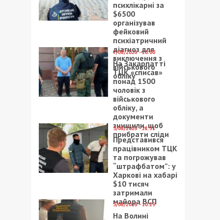
психлікарні за
$6500
організував
фейковий
психіатричний
діагноз для
7/08/2026 - 15:00
виключення з
На Закарпатті
військового
ТЦК «списав»
обліку
понад 1500
чоловік з
військового
обліку, а
документи
знищили, щоб
5/08/2026 - 21:31
прибрати сліди
Представився
працівником ТЦК
та погрожував
“штрафбатом”: у
Харкові на хабарі
$10 тисяч
затримали
майора ВСП
5/08/2026 - 10:29
На Волині