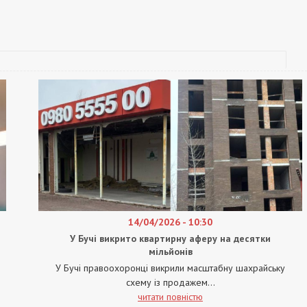
14/04/2026 - 10:30
У Бучі викрито квартирну аферу на десятки
мільйонів
У Бучі правоохоронці викрили масштабну шахрайську
схему із продажем...
читати повністю