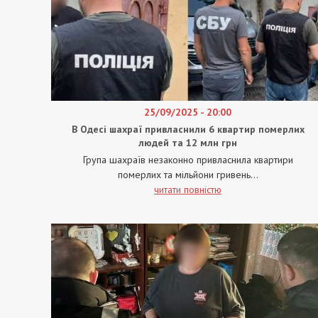
25/09/2025 - 20:00
В Одесі шахраї привласнили 6 квартир померлих
людей та 12 млн грн
Група шахраїв незаконно привласнила квартири
померлих та мільйони гривень...
читати повністю