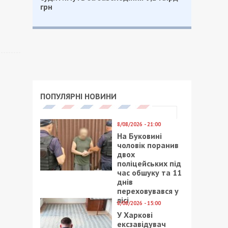
грн
ПОПУЛЯРНІ НОВИНИ
8/08/2026 - 21:00
На Буковині
чоловік поранив
двох
поліцейських під
час обшуку та 11
днів
переховувався у
лісі
8/08/2026 - 15:00
У Харкові
ексзавідувач