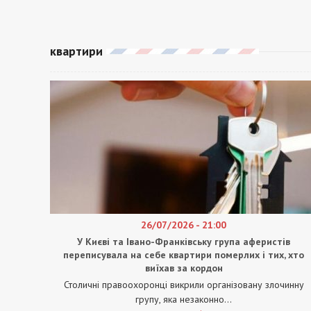
квартири
26/07/2026 - 21:00
У Києві та Івано-Франківську група аферистів
переписувала на себе квартири померлих і тих, хто
виїхав за кордон
Столичні правоохоронці викрили організовану злочинну
групу, яка незаконно...