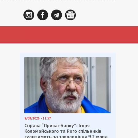
9/08/2026 - 11:57
Справа “ПриватБанку”: Ігоря
Коломойського та його спільників
судитимуть за заволодіння 9,2 млрд