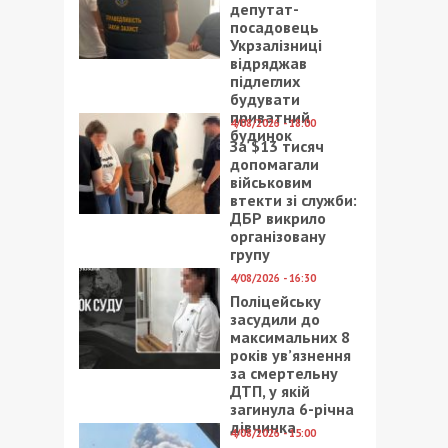
депутат-
посадовець
Укрзалізниці
відряджав
підлеглих
будувати
приватний
4/08/2026 - 18:00
будинок
За $13 тисяч
допомагали
військовим
втекти зі служби:
ДБР викрило
організовану
групу
4/08/2026 - 16:30
Поліцейську
засудили до
максимальних 8
років ув’язнення
за смертельну
ДТП, у якій
загинула 6-річна
дівчинка
4/08/2026 - 15:00