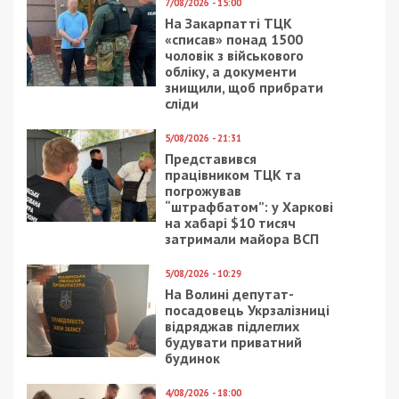
7/08/2026 - 15:00
На Закарпатті ТЦК
«списав» понад 1500
чоловік з військового
обліку, а документи
знищили, щоб прибрати
сліди
5/08/2026 - 21:31
Представився
працівником ТЦК та
погрожував
“штрафбатом”: у Харкові
на хабарі $10 тисяч
затримали майора ВСП
5/08/2026 - 10:29
На Волині депутат-
посадовець Укрзалізниці
відряджав підлеглих
будувати приватний
будинок
4/08/2026 - 18:00