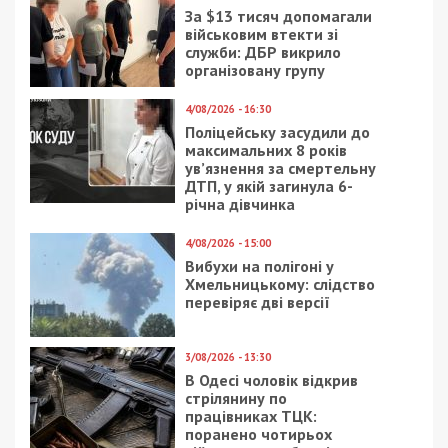
За $13 тисяч допомагали
військовим втекти зі
служби: ДБР викрило
організовану групу
4/08/2026 - 16:30
Поліцейську засудили до
максимальних 8 років
ув’язнення за смертельну
ДТП, у якій загинула 6-
річна дівчинка
4/08/2026 - 15:00
Вибухи на полігоні у
Хмельницькому: слідство
перевіряє дві версії
3/08/2026 - 13:30
В Одесі чоловік відкрив
стрілянину по
працівниках ТЦК:
поранено чотирьох