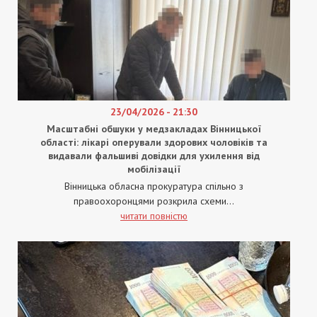
23/04/2026 - 21:30
Масштабні обшуки у медзакладах Вінницької
області: лікарі оперували здорових чоловіків та
видавали фальшиві довідки для ухилення від
мобілізації
Вінницька обласна прокуратура спільно з
правоохоронцями розкрила схеми...
читати повністю