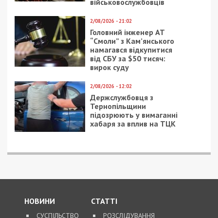
військовослужбовців
2/08/2026 - 21:02
Головний інженер АТ
“Смоли” з Кам’янського
намагався відкупитися
від СБУ за $50 тисяч:
вирок суду
2/08/2026 - 12:02
Держслужбовця з
Тернопільщини
підозрюють у вимаганні
хабаря за вплив на ТЦК
НОВИНИ
СТАТТІ
СУСПІЛЬСТВО
РОЗСЛІДУВАННЯ