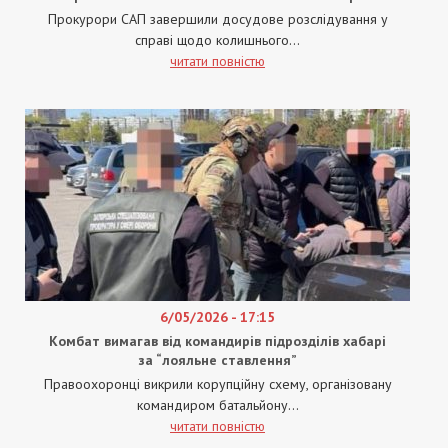
Прокурори САП завершили досудове розслідування у
справі щодо колишнього...
читати повністю
6/05/2026 - 17:15
Комбат вимагав від командирів підрозділів хабарі
за “лояльне ставлення”
Правоохоронці викрили корупційну схему, організовану
командиром батальйону...
читати повністю