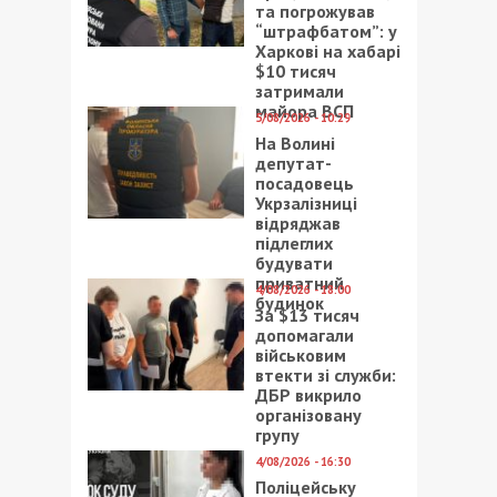
та погрожував
“штрафбатом”: у
Харкові на хабарі
$10 тисяч
затримали
майора ВСП
5/08/2026 - 10:29
На Волині
депутат-
посадовець
Укрзалізниці
відряджав
підлеглих
будувати
приватний
4/08/2026 - 18:00
будинок
За $13 тисяч
допомагали
військовим
втекти зі служби:
ДБР викрило
організовану
групу
4/08/2026 - 16:30
Поліцейську