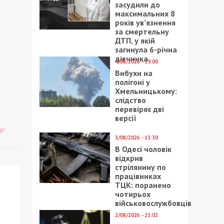
засудили до
максимальних 8
років ув’язнення
за смертельну
ДТП, у якій
загинула 6-річна
дівчинка
4/08/2026 - 15:00
Вибухи на
полігоні у
Хмельницькому:
слідство
перевіряє дві
версії
3/08/2026 - 13:30
В Одесі чоловік
відкрив
стрілянину по
працівниках
ТЦК: поранено
чотирьох
військовослужбовців
2/08/2026 - 21:02