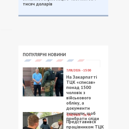
тисяч доларів
ПОПУЛЯРНІ НОВИНИ
7/08/2026 - 15:00
На Закарпатті
ТЦК «списав»
понад 1500
чоловік з
військового
обліку, а
документи
знищили, щоб
5/08/2026 - 21:31
прибрати сліди
Представився
працівником ТЦК