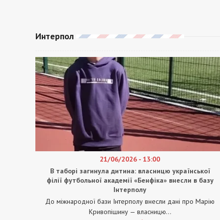
Интерпол
21/06/2026 - 13:00
В таборі загинула дитина: власницю української
філії футбольної академії «Бенфіка» внесли в базу
Інтерполу
До міжнародної бази Інтерполу внесли дані про Марію
Кривопішину — власницю...