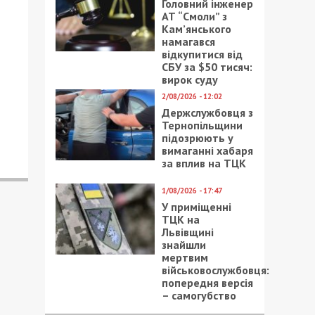
Головний інженер
АТ “Смоли” з
Кам’янського
намагався
відкупитися від
СБУ за $50 тисяч:
вирок суду
2/08/2026 - 12:02
Держслужбовця з
Тернопільщини
підозрюють у
вимаганні хабаря
за вплив на ТЦК
1/08/2026 - 17:47
У приміщенні
ТЦК на
Львівщині
знайшли
мертвим
військовослужбовця:
попередня версія
– самогубство