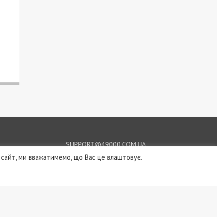
SUPPORT@49000.COM.UA
сайт, ми вважатимемо, що Вас це влаштовує.
© 2026, ВСІ ПРАВА ЗАХИЩЕНІ
49000.COM.UA