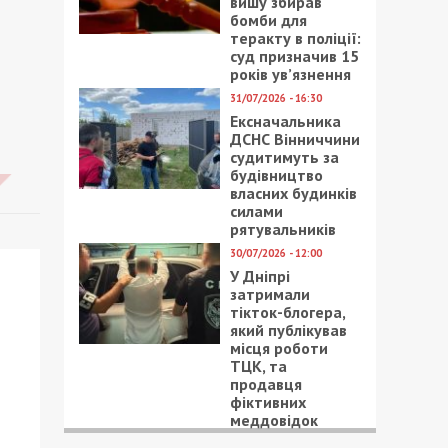
вишу збирав
бомби для
теракту в поліції:
суд призначив 15
років ув’язнення
31/07/2026 - 16:30
Ексначальника
ДСНС Вінниччини
судитимуть за
будівництво
власних будинків
силами
рятувальників
30/07/2026 - 12:00
У Дніпрі
затримали
тікток-блогера,
який публікував
місця роботи
ТЦК, та
продавця
фіктивних
меддовідок