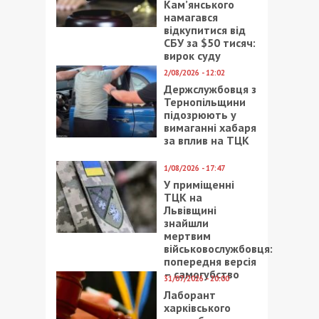
Кам’янського
намагався
відкупитися від
СБУ за $50 тисяч:
вирок суду
2/08/2026 - 12:02
Держслужбовця з
Тернопільщини
підозрюють у
вимаганні хабаря
за вплив на ТЦК
1/08/2026 - 17:47
У приміщенні
ТЦК на
Львівщині
знайшли
мертвим
військовослужбовця:
попередня версія
– самогубство
31/07/2026 - 20:00
Лаборант
харківського