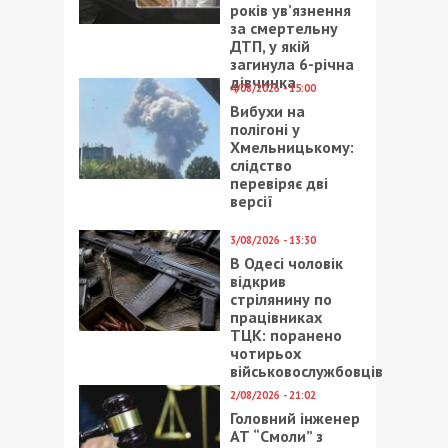
років ув’язнення
за смертельну
ДТП, у якій
загинула 6-річна
дівчинка
4/08/2026 - 15:00
Вибухи на
полігоні у
Хмельницькому:
слідство
перевіряє дві
версії
3/08/2026 - 13:30
В Одесі чоловік
відкрив
стрілянину по
працівниках
ТЦК: поранено
чотирьох
військовослужбовців
2/08/2026 - 21:02
Головний інженер
АТ “Смоли” з