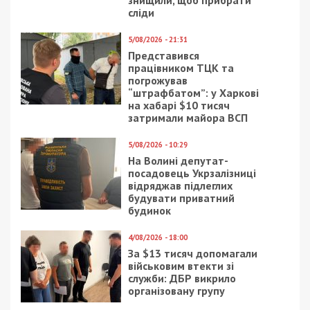
знищили, щоб прибрати
сліди
5/08/2026 - 21:31
Представився
працівником ТЦК та
погрожував
“штрафбатом”: у Харкові
на хабарі $10 тисяч
затримали майора ВСП
5/08/2026 - 10:29
На Волині депутат-
посадовець Укрзалізниці
відряджав підлеглих
будувати приватний
будинок
4/08/2026 - 18:00
За $13 тисяч допомагали
військовим втекти зі
служби: ДБР викрило
організовану групу