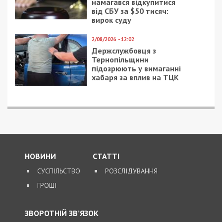
намагався відкупитися
від СБУ за $50 тисяч:
вирок суду
2/08/2026 - 12:02
Держслужбовця з
Тернопільщини
підозрюють у вимаганні
хабаря за вплив на ТЦК
НОВИНИ
СТАТТІ
СУСПІЛЬСТВО
РОЗСЛІДУВАННЯ
ГРОШІ
ЗВОРОТНІЙ ЗВ’ЯЗОК