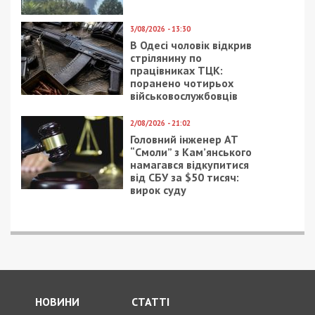
3/08/2026 - 13:30
В Одесі чоловік відкрив
стрілянину по
працівниках ТЦК:
поранено чотирьох
військовослужбовців
2/08/2026 - 21:02
Головний інженер АТ
“Смоли” з Кам’янського
намагався відкупитися
від СБУ за $50 тисяч:
вирок суду
НОВИНИ
СТАТТІ