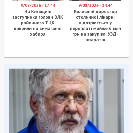
9/08/2026 - 17:44
9/08/2026 - 14:44
На Київщині
Колишній директор
заступника голови ВЛК
столичної лікарні
районного ТЦК
підозрюється у
викрили на вимаганні
переплаті майже 6 млн
хабаря
грн на закупівлі УЗД-
апаратів