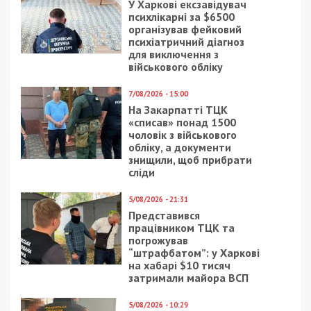
У Харкові ексзавідувач
психлікарні за $6500
організував фейковий
психіатричний діагноз
для виключення з
військового обліку
7/08/2026 - 15:00
На Закарпатті ТЦК
«списав» понад 1500
чоловік з військового
обліку, а документи
знищили, щоб прибрати
сліди
5/08/2026 - 21:31
Представився
працівником ТЦК та
погрожував
“штрафбатом”: у Харкові
на хабарі $10 тисяч
затримали майора ВСП
5/08/2026 - 10:29