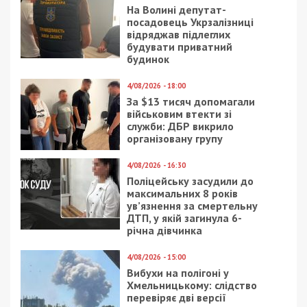
На Волині депутат-
посадовець Укрзалізниці
відряджав підлеглих
будувати приватний
будинок
4/08/2026 - 18:00
За $13 тисяч допомагали
військовим втекти зі
служби: ДБР викрило
організовану групу
4/08/2026 - 16:30
Поліцейську засудили до
максимальних 8 років
ув’язнення за смертельну
ДТП, у якій загинула 6-
річна дівчинка
4/08/2026 - 15:00
Вибухи на полігоні у
Хмельницькому: слідство
перевіряє дві версії