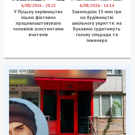
6/08/2026 - 20:23
6/08/2026 - 16:14
У Луцьку керівництво
Заволоділи 15 млн грн
ліцею фіктивно
на будівництві
працевлаштовувало
шкільного укриття: на
чоловіків асистентами
Буковині судитимуть
вчителів
голову сільради та
інженера