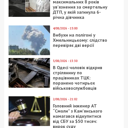
максимальних 8 років
ув’язнення за смертельну
ДТП, у якій загинула 6-
річна дівчинка
4/08/2026 - 15:00
Вибухи на полігоні у
Хмельницькому: слідство
перевіряє дві версії
3/08/2026 - 13:30
В Одесі чоловік відкрив
стрілянину по
працівниках ТЦК:
поранено чотирьох
військовослужбовців
2/08/2026 - 21:02
Головний інженер АТ
“Смоли” з Кам’янського
намагався відкупитися
від СБУ за $50 тисяч:
вирок суду