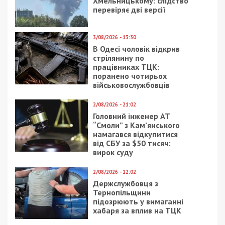
Хмельницькому: слідство
перевіряє дві версії
3/08/2026 - 13:30
В Одесі чоловік відкрив
стрілянину по
працівниках ТЦК:
поранено чотирьох
військовослужбовців
2/08/2026 - 21:02
Головний інженер АТ
“Смоли” з Кам’янського
намагався відкупитися
від СБУ за $50 тисяч:
вирок суду
2/08/2026 - 12:02
Держслужбовця з
Тернопільщини
підозрюють у вимаганні
хабаря за вплив на ТЦК