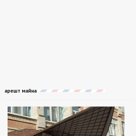
арешт майна