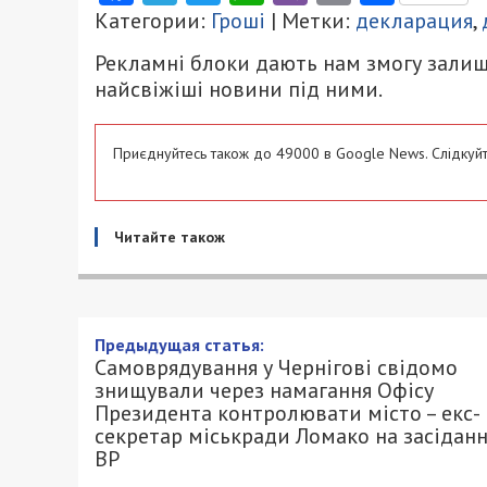
Категории:
Гроші
| Метки:
декларация
,
Рекламні блоки дають нам змогу залиш
найсвіжіші новини під ними.
Приєднуйтесь також до 49000 в Google News. Слідкуйт
Читайте також
Самоврядування у Чернігов
намагання Офісу Президент
секретар міськради Ломако
27/05/2026 - 9:54
ПЕТРО ЩУКІН - СПЕЦИАЛЬНО ДЛЯ 49000