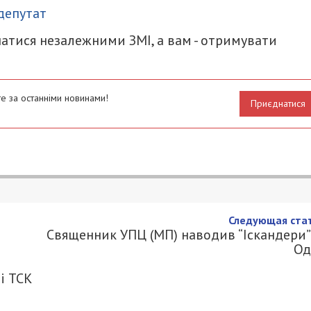
депутат
атися незалежними ЗМІ, а вам - отримувати
е за останніми новинами!
Приєднатися
і свідомо знищували через
а контролювати місто – екс-
 на засіданні ТСК ВР
.COM.UA