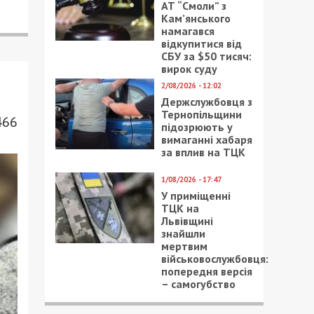
АТ “Смоли” з
Кам’янського
намагався
відкупитися від
СБУ за $50 тисяч:
вирок суду
2/08/2026 - 12:02
Держслужбовця з
Тернопільщини
466
підозрюють у
вимаганні хабаря
за вплив на ТЦК
1/08/2026 - 17:47
У приміщенні
ТЦК на
Львівщині
знайшли
мертвим
військовослужбовця:
попередня версія
– самогубство