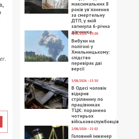
в,
максимальних 8
років ув’язнення
о
за смертельну
х
ДТП, у якій
загинула 6-річна
дівчинка
4/08/2026 - 15:00
Вибухи на
полігоні у
Хмельницькому:
слідство
er
.
перевіряє дві
версії
3/08/2026 - 13:30
В Одесі чоловік
відкрив
стрілянину по
працівниках
ТЦК: поранено
чотирьох
військовослужбовців
2/08/2026 - 21:02
Головний інженер