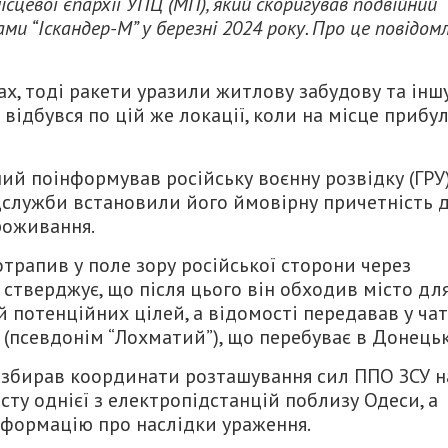
ісцевої єпархії УПЦ (МП), який скоригував подвійний
и “Іскандер-М” у березні 2024 року. Про це повідом
х, тоді ракети уразили житлову забудову та інш
 відбувся по цій же локації, коли на місце прибу
ний поінформував російську воєнну розвідку (ГРУ
ецслужби встановили його ймовірну причетність 
роживання.
трапив у поле зору російської сторони через
 стверджує, що після цього він обходив місто дл
 потенційних цілей, а відомості передавав у чат
 (псевдонім “Лохматий”), що перебуває в Донецьк
 збирав координати розташування сил ППО ЗСУ н
сту однієї з електропідстанцій поблизу Одеси, а
інформацію про наслідки ураження.