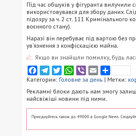
Під час обшуків у фігуранта вилучили 
використовувався для збору даних. Сл
підозру за ч. 2 ст. 111 Кримінального 
воєнного стану).
Наразі він перебуває під вартою без пр
ув’язнення з конфіскацією майна.
Якщо ви знайшли помилку, будь ласк
Facebook
Telegram
Twitter
WhatsApp
Viber
Email
Поділ
Категории:
Головне за день
| Метки:
ко
Рекламні блоки дають нам змогу залиш
найсвіжіші новини під ними.
Приєднуйтесь також до 49000 в Google News. Слідкуйт