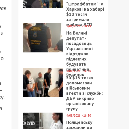
“штрафбатом”: у
ляє
Харкові на хабарі
$10 тисяч
затримали
майора ВСП
у
5/08/2026 - 10:29
ли
На Волині
депутат-
посадовець
Укрзалізниці
)
відряджав
до
підлеглих
будувати
приватний
4/08/2026 - 18:00
будинок
За $13 тисяч
я
допомагали
військовим
-
втекти зі служби:
у.
ДБР викрило
організовану
а
групу
4/08/2026 - 16:30
Поліцейську
засудили до