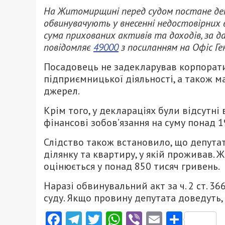
На Житомирщині перед судом постане деп
обвинувачують у внесенні недостовірних 
сума прихованих активів та доходів, за д
повідомляє
49000
з посиланням на Офіс Ге
Посадовець не задекларував корпоратив
підприємницької діяльності, а також м
джерел.
Крім того, у деклараціях були відсутні
фінансові зобов’язання на суму понад 1
Слідство також встановило, що депута
ділянку та квартиру, у якій проживав. 
оцінюється у понад 850 тисяч гривень.
Наразі обвинувальний акт за ч. 2 ст. 3
суду. Якщо провину депутата доведуть,
Facebook
Telegram
Twitter
WhatsApp
Viber
Email
Поділ