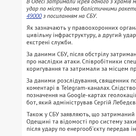
В Одесі затримали ієрея одного з храмів м
удар по місту двома балістичними ракетам
49000
з посиланням на СБУ.
Як зазначають у правоохоронних органа
цивільну інфраструктуру, а другий удар
екстрені служби.
За даними СБУ, після обстрілу затрима
про наслідки атаки. Співробітники сп
коригування та затримали за місцем п
За даними розслідування, священник по
коментарі в Telegram-каналах. Слідство
позначення на Google-картах геолокацій
бот, який адміністрував Сергій Лебедєв
Також у СБУ заявляють, що затриманий
Одещині та відомості про систему захи
після удару по енергооб’єкту передав 