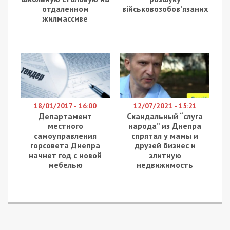
две семьи – женщина с пятью детьми и ее брат с
сожительницей. Последняя была пьяна, устроила
ссору, разбила окно, вела себя неадекватно,
приставала к детям и оскорбляла их.
Патрульные составили на женщину
административный материал за хулиганство.
Больше всего их поразили условия, в которых
жили малыши. Весь дом был завален мусором,
вместо нормальной еды – гнилые остатки. Было
видно, что дети голодные, лишены заботы.
Матери и отца дома не было. Как объяснили
дети, они поехали отдыхать.
Полицейские позвонили их родителям, чтобы те
срочно прибыли домой. Вскоре приехала мать
детей, и забрала их с собой в другой дом. На
нее инспекторы составили протокол за
неисполнение родительских обязанностей.
Патрульные сообщили о произошедшем
инспекторам ювенальной превенции.