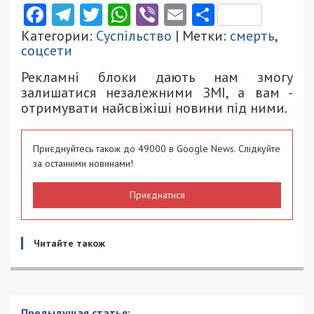
Facebook
Telegram
Twitter
WhatsApp
Viber
Email
Поділити
Категории:
Суспільство
| Метки:
смерть
,
соцсети
Рекламні блоки дають нам змогу
залишатися незалежними ЗМІ, а вам -
отримувати найсвіжіші новини під ними.
Приєднуйтесь також до 49000 в Google News. Слідкуйте
за останніми новинами!
Приєднатися
Читайте також