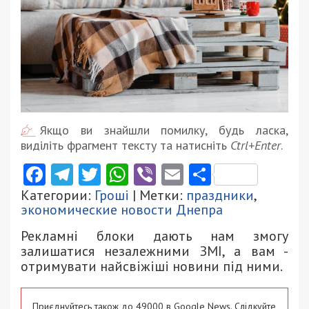
Якщо ви знайшли помилку, будь ласка,
виділіть фрагмент тексту та натисніть
Ctrl+Enter
.
Facebook
Telegram
Twitter
WhatsApp
Viber
Email
Поділити
Категории:
Гроші
| Метки:
праздники
,
экономические новости Днепра
Рекламні блоки дають нам змогу
залишатися незалежними ЗМІ, а вам -
отримувати найсвіжіші новини під ними.
Приєднуйтесь також до 49000 в Google News. Слідкуйте