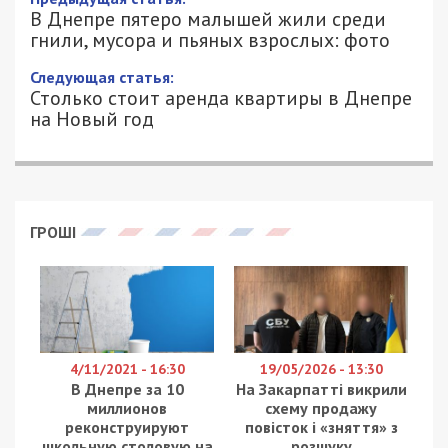
В Днепре пятеро малышей жили среди
гнили, мусора и пьяных взрослых:
фото
26/11/2020 - 15:15
АЛЕКСАНДР КЛИМОВ - СПЕЦИАЛЬНО
2918
ДЛЯ 49000.COM.UA
В Днепре полицейские обнаружили пять детей в
доме, наполненном мусором, с пьяными
взрослыми. Об этом сообщили в пресс-службе
патрульной полиции Днепропетровской области.
В грязи и среди куч мусора в одном из домов на улице
Мостовой находились пятеро детей – четыре девочки
14, 13, 11, 9 лет и семилетний мальчик. Именно они
ночью вызвали полицию. Патрульным, которые приехали
на вызов, дети пожаловались на хулиганские действия
сожительницы их дяди, – сказано в сообщении.
Правоохранители выяснили, что в доме живут