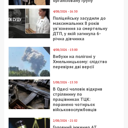
Предыдущая статья:
Кто станет новым секретарем горсовета
Днепра – прогноз мэра
Следующая статья:
Ушел из жизни бывший заместитель
губернатора Днепропетровщины
ГРОШІ
4/11/2021 - 16:30
19/05/2026 - 13:30
В Днепре за 10
На Закарпатті викрили