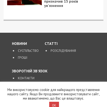
5/08/2026 - 13:24
У Хмельницькому директора мовної школи
підозрюють у розбещенні учениць
Ми використовуємо cookie для найкращого представлення
нашого сайту. Якщо Ви продовжите використовувати сайт,
ми вважатимемо, що Вас це влаштовує.
OK