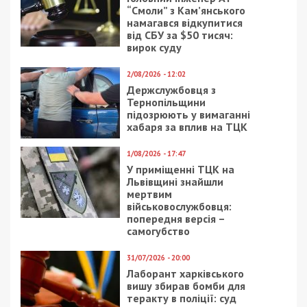
миллионов
схему продажу
реконструируют
повісток і «зняття» з
школьную столовую на
розшуку
отдаленном
військовозобов’язаних
жилмассиве
18/01/2017 - 16:00
12/07/2021 - 15:21
Департамент
Скандальный “слуга
местного
народа” из Днепра
самоуправления
спрятал у мамы и
горсовета Днепра
друзей бизнес и
начнет год с новой
элитную
мебелью
недвижимость