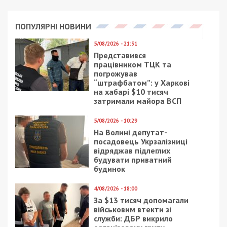
Facebook
Telegram
Twitter
WhatsApp
Viber
Email
Поділити
Категории:
Суспільство
| Метки:
дети
,
происшествия
Рекламні блоки дають нам змогу
залишатися незалежними ЗМІ, а вам -
отримувати найсвіжіші новини під ними.
Приєднуйтесь також до 49000 в Google News. Слідкуйте
за останніми новинами!
Приєднатися
Читайте також