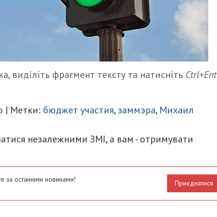
а, виділіть фрагмент тексту та натисніть
Ctrl+Ent
итися
о
| Метки:
бюджет участия
,
заммэра
,
Михаил
атися незалежними ЗМІ, а вам - отримувати
е за останніми новинами!
Приєднатися