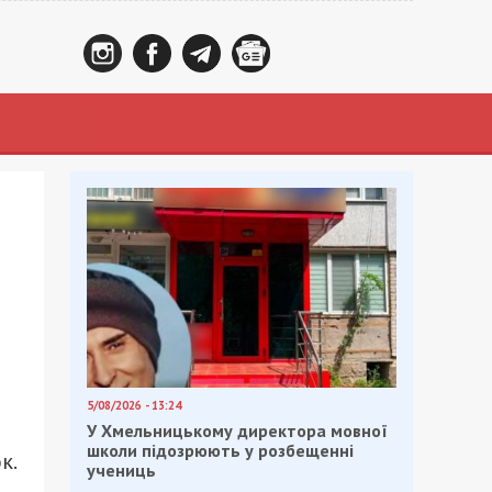
5/08/2026 - 13:24
У Хмельницькому директора мовної
школи підозрюють у розбещенні
к.
учениць