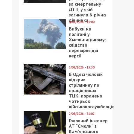
за смертельну
ДТП, у якій
загинула 6-річна
дівчинка
4/08/2026 - 15:00
Вибухи на
полігоні у
Хмельницькому:
слідство
перевіряє дві
версії
3/08/2026 - 13:30
В Одесі чоловік
відкрив
стрілянину по
працівниках
ТЦК: поранено
чотирьох
військовослужбовців
2/08/2026 - 21:02
Головний інженер
АТ “Смоли” з
Кам’янського