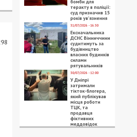
бомби для
теракту в поліції:
суд призначив 15
років ув’язнення
31/07/2026 - 16:30
Ексначальника
ДСНС Вінниччини
298
судитимуть за
будівництво
власних будинків
силами
рятувальників
30/07/2026 - 12:00
У Дніпрі
затримали
тікток-блогера,
який публікував
місця роботи
ТЦК, та
продавця
фіктивних
меддовідок