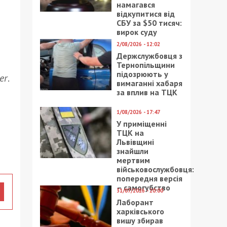
намагався
відкупитися від
СБУ за $50 тисяч:
вирок суду
2/08/2026 - 12:02
Держслужбовця з
Тернопільщини
підозрюють у
er
.
вимаганні хабаря
за вплив на ТЦК
1/08/2026 - 17:47
У приміщенні
ТЦК на
Львівщині
знайшли
мертвим
військовослужбовця:
попередня версія
– самогубство
31/07/2026 - 20:00
Лаборант
харківського
вишу збирав