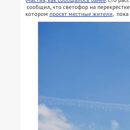
участия, как сообщалось ранее
. Его ра
сообщил, что светофор на перекрестке
котором
просят местные жители,
пока 