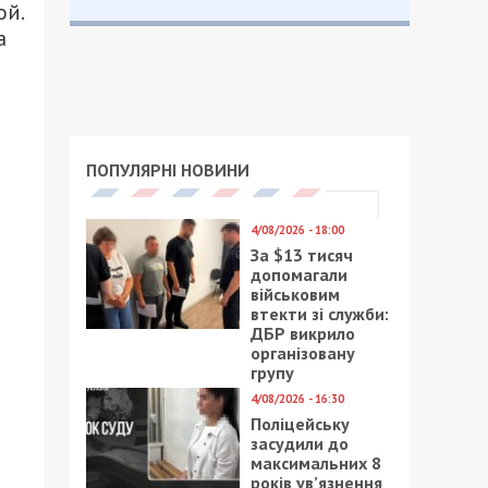
ой.
а
ПОПУЛЯРНІ НОВИНИ
4/08/2026 - 18:00
За $13 тисяч
допомагали
військовим
втекти зі служби:
ДБР викрило
організовану
групу
4/08/2026 - 16:30
Поліцейську
засудили до
максимальних 8
років ув’язнення