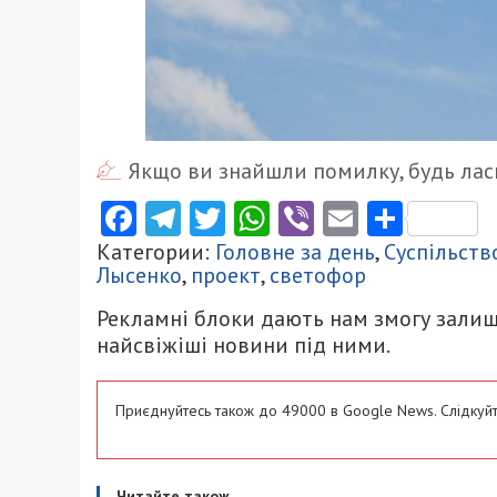
Якщо ви знайшли помилку, будь ласк
Facebook
Telegram
Twitter
WhatsApp
Viber
Email
Поділ
Категории:
Головне за день
,
Суспільств
Лысенко
,
проект
,
светофор
Рекламні блоки дають нам змогу залиш
найсвіжіші новини під ними.
Приєднуйтесь також до 49000 в Google News. Слідкуйт
Читайте також