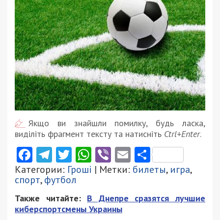
Якщо ви знайшли помилку, будь ласка,
виділіть фрагмент тексту та натисніть
Ctrl+Enter
.
Facebook
Telegram
Twitter
WhatsApp
Viber
Email
Поділити
Категории:
Гроші
| Метки:
билеты
,
игра
,
спорт
,
футбол
Также читайте:
В Днепре сразятся лучшие
киберспортсмены Украины