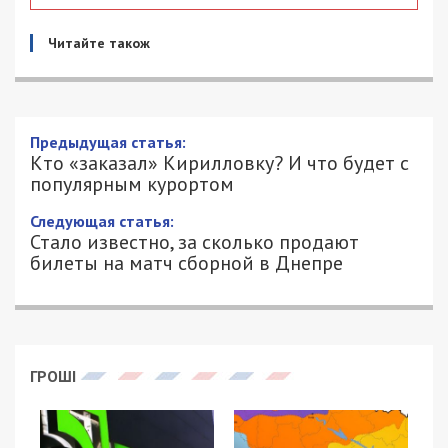
Читайте також
Кто «заказал» Кирилловку? И что
будет с популярным курортом
20/08/2019 - 11:34
АЛИСА ЕФАНОВА - СПЕЦИАЛЬНО ДЛЯ
4996
49000.COM.UA
Последние два года многие жители нашего
региона обратили внимание на обилие
«притянутых за уши» или преувеличенных
новостей негативного толка о Кирилловке и
властях поселка. В ход пошли даже материалы
в крупнейших масс-медиа Украины. Давайте
разберемся, кому интересно «утопить»