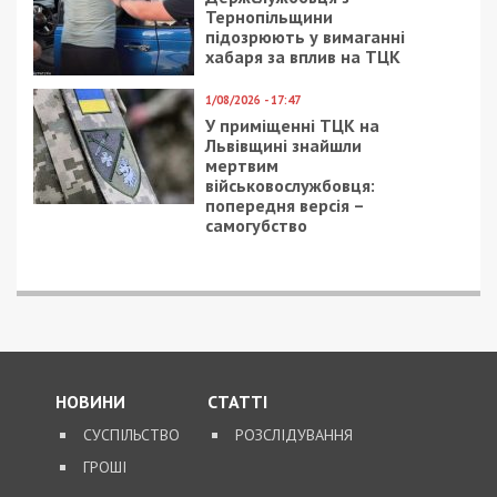
этики… Не просто же так в новостях массово
мелькают криминальные и полукриминальные
сюжеты 2-3-х летней давности, произошедшие в
Кирилловке, выдаваемые за «свежак».
Понятно, что в наш электронный век много
«коллег» не гнушаются взять пост из Фейсбука,
приправить жгучим заголовком, объявить
«новостью», а фейковый аккаунт в соцсети —
известным журналистом. А проверять-то факты
кто будет? Или это уже не журналисты, а
доморощенные копирайтеры-затейники,
которым лишь бы посетителей на сайт нагнать?
Вопросы риторические.
Но одно уже кажется однозначным — далеко не
все подобные материалы являются проявлением
непрофессионализма коллег.
Кому это может быть нужно?
Кирилловка уже много лет достаточно