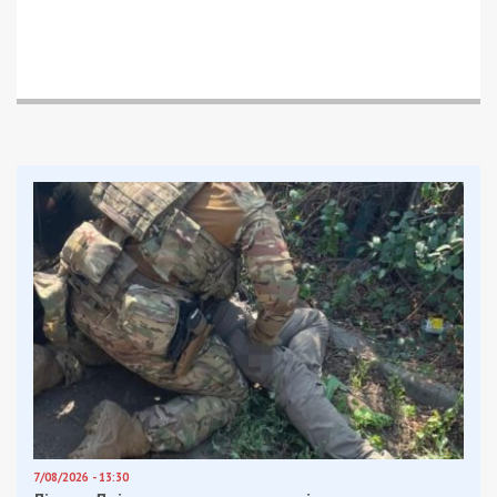
Намек понятен — ставки в игре высоки.
За 1-2 недели до этого появились статьи с
пристрастным взглядом на «экологический
коллапс» из-за отсутствия канализации и
водопровода, а также проблемы с якобы
незаконным выделением участков поссоветом,
на крупнейших электронных медиа страны —
УНИАН и Обозреватель.