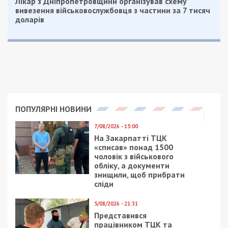
Просматривая интервью с Дейнекой, поначалу
становишься на сторону героя-журналиста,
который решил пролить свет на тщательно
скрываемую проблему. Но, наверное, только до
тех пор, пока не идет в ход тема с заявлением
Дейнеки, что поссовет и милиция пьют воду из
переработанных фекалий, а то ли 200, то ли 300,
то ли 500 баз отдыха работает в Кирилловке
незаконно.
Поясним: очищенная вода из канализационных
стоков действительно в ряде стран в ряде
отелей (в первую очередь, того же Египта)
используется для бытовых нужд. Так как,
например, в Египте привозная вода очень
дорогая, вывоз нечистот — тем более, поэтому
канализационная система работает большей
частью в режиме замкнутого контура. Но это
Египет. Там можно™. Там же никто особо не
пытается разобраться, откуда появляется вода,