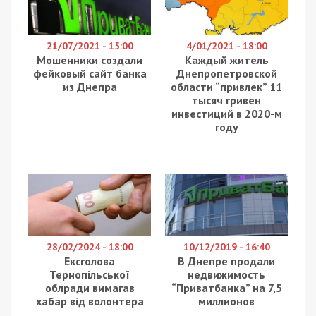
отечественный курорт, и что дальше стоит
ждать от Кирилловки.
Собственно, сам факт информационной атаки на
Кирилловку и Арабатскую стрелку — давно не
новость. Мы уже писали об этом
в
материале двухнедельной давности
. В ход
пошли и медузы, и мифические «морские блохи»,
и корь с краснухой, и выпадающие с N-ного
этажа дети, и пресловутые фекалии, якобы
сливаемые массово в море.
Но буквально пару дней назад «ОбозТВ»
выпустил интервью по теме проблем Кирилловки
с Олегом Дейнекой, (со)учредителем ИА
«Новости Украины», — тем самым изданием
(точнее youtube-каналом), которое не так давно
брало
небезызвестное «интервью с
пристрастием»
во Франции у бывшего кандидата
в Президенты Украины, Владимира Зеленского.