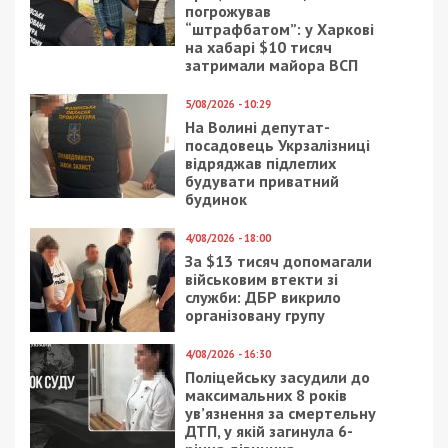
и куда деваются фекалии?
Вопрос лишь в том, что в Кирилловке эти
ресурсы гораздо дешевле, и логично
предположить, что в крайнем случае воду
гораздо проще опреснить из лиманской и даже
морской, не говоря уже о скважинах, чем
извлекать ее из фекалий. Это даже если
водопровод «вдруг» перестал работать.
Точно также возникает вопрос… А как же города
живут? Или фекалии в городе с канализацией
чудесным образом исчезают в сточной трубе, не
доходя до рек, моря и озер? Практически везде
есть канализационные коллекторы, полигоны
ЖБО, в той или иной степени работающие
очистные, а дальше? А дальше — сток
«очищенной воды» в моря и реки…
Так живут курорты с централизованной
канализацией и водопроводом (в отличие от