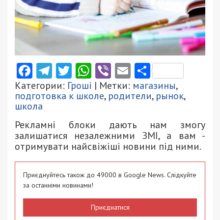
Facebook
Telegram
Twitter
WhatsApp
Viber
Email
Поділити
Категории:
Гроші
| Метки:
магазины
,
подготовка к школе
,
родители
,
рынок
,
школа
Рекламні блоки дають нам змогу
залишатися незалежними ЗМІ, а вам -
отримувати найсвіжіші новини під ними.
Приєднуйтесь також до 49000 в Google News. Слідкуйте
за останніми новинами!
Приєднатися