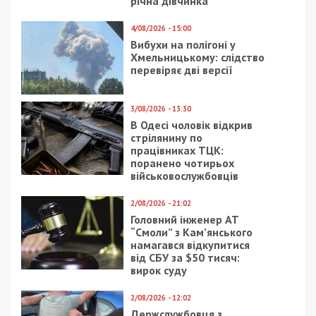
Кирилловки). А что в Кирилловке? Есть
централизованный полигон в паре километров от
курорта, есть вывоз с большинства баз на него,
нет прямого слива с этого полигона в море. Так
что все-таки чище? Слив на полигон — как это
происходит в Кирилловке, или слив «очищенной»
воды в море — как это происходит на других
курортах?
Люди, конечно, в Украине везде одинаковые.
Есть и в Кирилловке свои Остапы Бендеры —
куда же без них? Но их единицы, с которыми с
переменной успешностью борется поссовет и
местные власти.
Теперь о легальности работы: есть заявление о
незаконности работы кучи баз отдыха, но
откуда взяты цифры, и какой именно закон они
все нарушили? Уже становится очевидно, что в
интервью оперируют, мягко говоря, «спорными»
фактами. Возвращаясь к теме журналистской