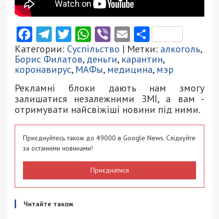
Facebook
Telegram
Twitter
WhatsApp
Viber
Email
Поділити
Категории:
Суспільство
| Метки:
алкоголь
,
Борис Филатов
,
деньги
,
карантин
,
коронавирус
,
МАФы
,
медицина
,
мэр
Рекламні блоки дають нам змогу
залишатися незалежними ЗМІ, а вам -
отримувати найсвіжіші новини під ними.
Приєднуйтесь також до 49000 в Google News. Слідкуйте
за останніми новинами!
Приєднатися
Читайте також