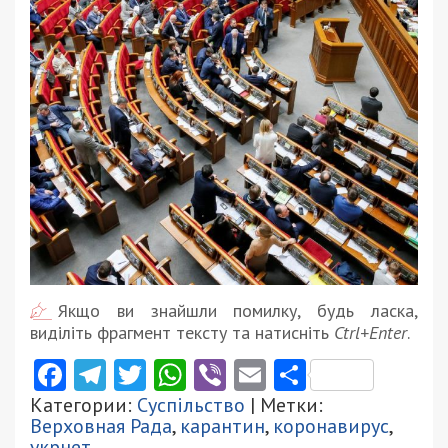
Якщо ви знайшли помилку, будь ласка,
виділіть фрагмент тексту та натисніть
Ctrl+Enter
.
Facebook
Telegram
Twitter
WhatsApp
Viber
Email
Поділити
Категории:
Суспільство
| Метки:
Верховная Рада
,
карантин
,
коронавирус
,
укрнет