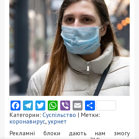
Facebook
Telegram
Twitter
WhatsApp
Viber
Email
Поділити
Категории:
Суспільство
| Метки:
коронавирус
,
укрнет
Рекламні блоки дають нам змогу