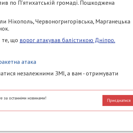
лив по П’ятихатській громаді. Пошкоджена
ли Нікополь, Червоногригорівська, Марганецька
нок.
 те, що
ворог атакував балістикою Дніпро.
итися
ракетна атака
атися незалежними ЗМІ, а вам - отримувати
е за останніми новинами!
Приєднатися