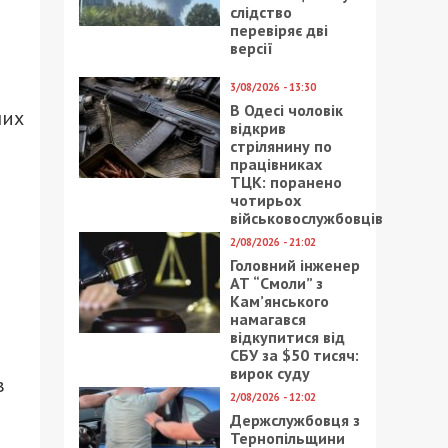
слідство
перевіряє дві
версії
3/08/2026 - 13:30
В Одесі чоловік
них
відкрив
стрілянину по
працівниках
ТЦК: поранено
чотирьох
військовослужбовців
2/08/2026 - 21:02
Головний інженер
АТ “Смоли” з
Кам’янського
намагався
відкупитися від
СБУ за $50 тисяч:
вирок суду
в
2/08/2026 - 12:02
Держслужбовця з
Тернопільщини