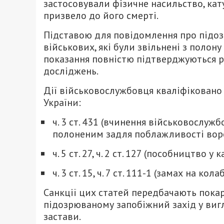
застосовували фізичне насильство, ка
призвело до його смерті.
Підставою для повідомлення про підозр
військових, які були звільнені з полону
показання повністю підтверджуються р
досліджень.
Дії військовослужбовця кваліфіковано
України:
ч. 3 ст. 431 (вчинення військовослуж
полоненим задля поблажливості воро
ч. 5 ст. 27, ч. 2 ст. 127 (пособництво у 
ч. 3 ст. 15, ч. 7 ст. 111-1 (замах на ко
Санкції цих статей передбачають покар
підозрюваному запобіжний захід у виг
застави.