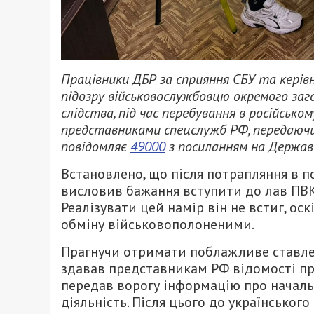
Працівники ДБР за сприяння СБУ та керів
підозру військовослужбовцю окремого заго
слідства, під час перебування в російсько
представниками спецслужб РФ, передаючи 
повідомляє
49000
з посиланням на Державн
Встановлено, що після потрапляння в 
висловив бажання вступити до лав ПВК
Реалізувати цей намір він не встиг, ос
обміну військовополоненими.
Прагнучи отримати поблажливе ставлен
здавав представникам РФ відомості про
передав ворогу інформацію про началь
діяльність. Після цього до українсько