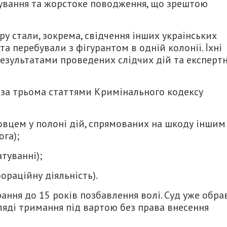
тування та жорстоке поводження, що зрештою
у стали, зокрема, свідчення інших українських
 та перебували з фігурантом в одній колонії. Їхні
езультатами проведених слідчих дій та експерт
 за трьома статтями Кримінального кодексу
бовцем у полоні дій, спрямованих на шкоду іншим
га);
катуванні);
лабораційну діяльність).
ання до 15 років позбавлення волі. Суд уже обра
ляді тримання під вартою без права внесення