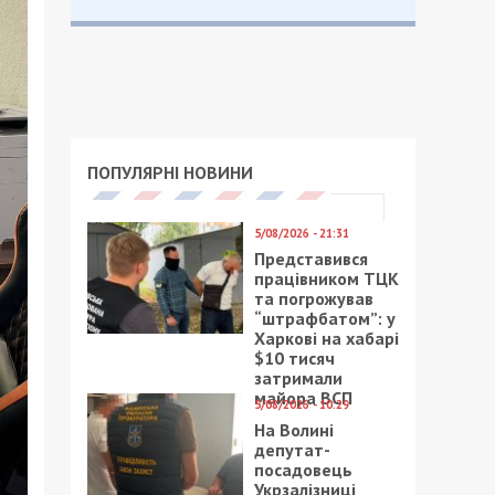
ПОПУЛЯРНІ НОВИНИ
5/08/2026 - 21:31
Представився
працівником ТЦК
та погрожував
“штрафбатом”: у
Харкові на хабарі
$10 тисяч
затримали
майора ВСП
5/08/2026 - 10:29
На Волині
депутат-
посадовець
Укрзалізниці