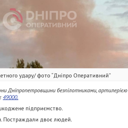
кетного удару/ фото “Дніпро Оперативний”
йони Дніпропетровщини безпілотниками, артилерією 
яє
49000.
ошкоджене підприємство.
ки. Постраждали двоє людей.