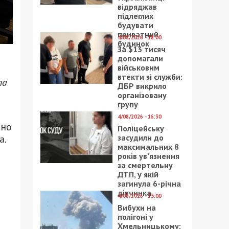
відряджав
підлеглих
будувати
приватний
4/08/2026 - 18:00
будинок
За $13 тисяч
допомагали
військовим
втекти зі служби:
та
ДБР викрило
організовану
групу
4/08/2026 - 16:30
ьно
Поліцейську
а.
засудили до
максимальних 8
років ув’язнення
за смертельну
ДТП, у якій
загинула 6-річна
дівчинка
4/08/2026 - 15:00
Вибухи на
полігоні у
Хмельницькому: