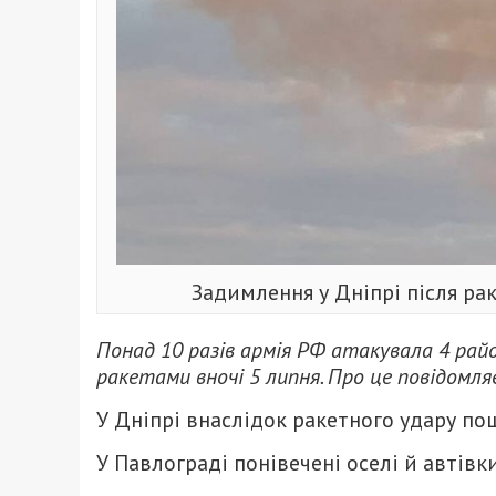
Задимлення у Дніпрі після ра
Понад 10 разів армія РФ атакувала 4 ра
ракетами вночі 5 липня. Про це повідомл
У Дніпрі внаслідок ракетного удару п
У Павлограді понівечені оселі й автів