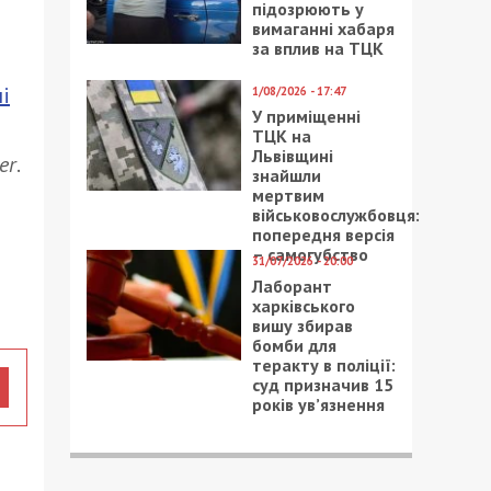
підозрюють у
вимаганні хабаря
за вплив на ТЦК
і
1/08/2026 - 17:47
У приміщенні
ТЦК на
Львівщині
er
.
знайшли
мертвим
військовослужбовця:
попередня версія
– самогубство
31/07/2026 - 20:00
Лаборант
харківського
вишу збирав
бомби для
теракту в поліції:
суд призначив 15
років ув’язнення