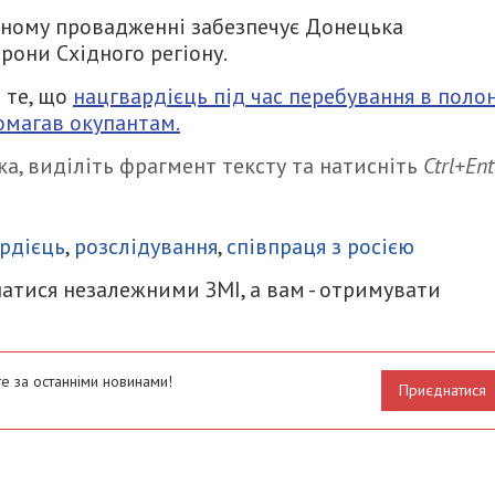
ьному провадженні забезпечує Донецька
рони Східного регіону.
 те, що
нацгвардієць під час перебування в полон
омагав окупантам.
а, виділіть фрагмент тексту та натисніть
Ctrl+Ent
итися
рдієць
,
розслідування
,
співпраця з росією
атися незалежними ЗМІ, а вам - отримувати
е за останніми новинами!
Приєднатися