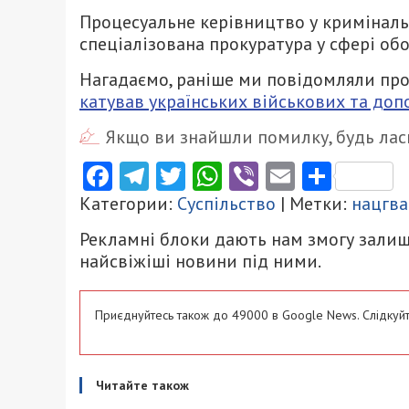
Процесуальне керівництво у кримінал
спеціалізована прокуратура у сфері обо
Нагадаємо, раніше ми повідомляли про
катував українських військових та доп
Якщо ви знайшли помилку, будь ласк
Facebook
Telegram
Twitter
WhatsApp
Viber
Email
Поділ
Категории:
Суспільство
| Метки:
нацгва
Рекламні блоки дають нам змогу залиш
найсвіжіші новини під ними.
Приєднуйтесь також до 49000 в Google News. Слідкуйт
Читайте також