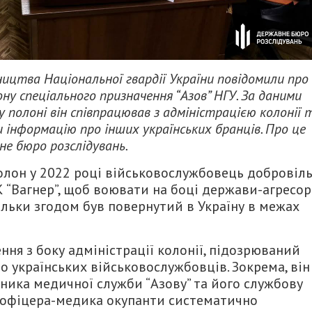
ництва Національної гвардії України повідомили про
ну спеціального призначення “Азов” НГУ. За даними
му полоні він співпрацював з адміністрацією колонії 
інформацію про інших українських бранців. Про це
е бюро розслідувань.
полон у 2022 році військовослужбовець добровіл
 “Вагнер”, щоб воювати на боці держави-агресор
кільки згодом був повернутий в Україну в межах
ня з боку адміністрації колонії, підозрюваний
 українських військовослужбовців. Зокрема, він
ника медичної служби “Азову” та його службову
го офіцера-медика окупанти систематично