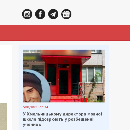
:
5/08/2026 - 13:24
У Хмельницькому директора мовної
школи підозрюють у розбещенні
учениць