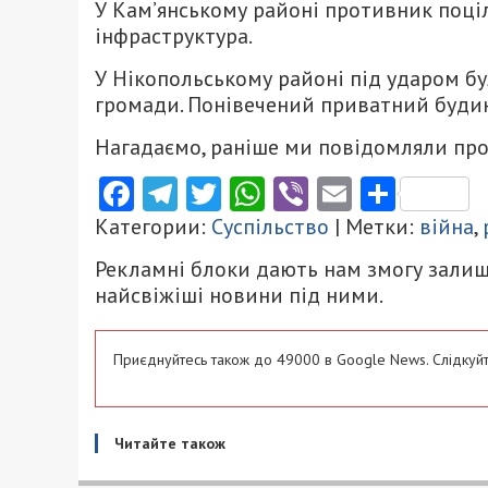
У Кам’янському районі противник поці
інфраструктура.
У Нікопольському районі під ударом бу
громади. Понівечений приватний буди
Нагадаємо, раніше ми повідомляли про
Facebook
Telegram
Twitter
WhatsApp
Viber
Email
Поділ
Категории:
Суспільство
| Метки:
війна
,
Рекламні блоки дають нам змогу залиш
найсвіжіші новини під ними.
Приєднуйтесь також до 49000 в Google News. Слідкуйт
Читайте також