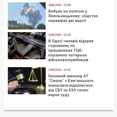
поліцейських під час
обшуку та 11 днів
переховувався у лісі
8/08/2026 - 15:00
У Харкові ексзавідувач
психлікарні за $6500
організував фейковий
психіатричний діагноз
для виключення з
військового обліку
7/08/2026 - 15:00
На Закарпатті ТЦК
«списав» понад 1500
чоловік з військового
обліку, а документи
знищили, щоб прибрати
сліди
5/08/2026 - 21:31
Представився
працівником ТЦК та
погрожував