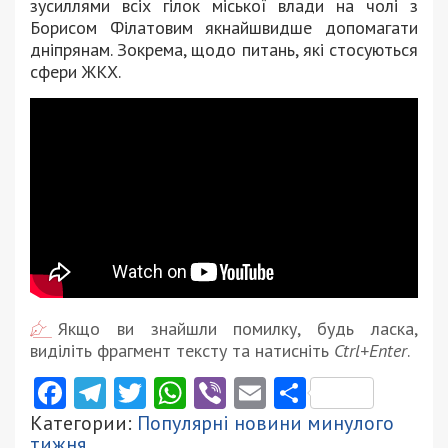
зусиллями всіх гілок міської влади на чолі з
Борисом Філатовим якнайшвидше допомагати
дніпрянам. Зокрема, щодо питань, які стосуються
сфери ЖКХ.
Якщо ви знайшли помилку, будь ласка,
виділіть фрагмент тексту та натисніть
Ctrl+Enter
.
Facebook
Telegram
Twitter
WhatsApp
Viber
Email
Поділити
Категории:
Популярні новини минулого
тижня