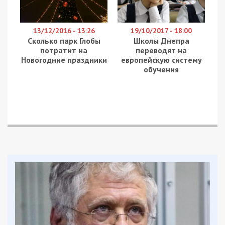
Приєднуйтесь також до 49000 в Google News. Слідкуйте
за останніми новинами!
Приєднатися
Читайте також
Предыдущая статья:
Аварійні бригади ні на мить не
припиняють працювати: де у Дніпрі
тимчасово немає води
Следующая статья:
Інформація щодо роботи комунальних
служб Дніпра станом на 14:00 5 березня