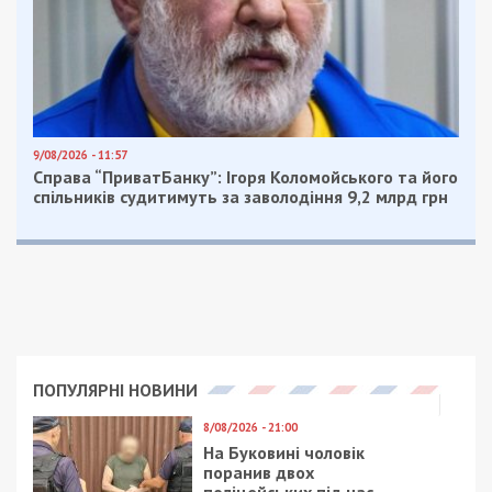
ПОПУЛЯРНІ НОВИНИ МИНУЛОГО ТИЖНЯ
2/12/2016 - 14:41
8/12/2016 - 14:21
КП «Гідроспоруди»
Горсовет Днепра
спустило в трубу 80
планирует потратить
тысяч гривен: фото
1, 5 млн. грн. на замену
окон