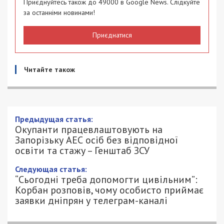
Приєднуйтесь також до 49000 в Google News. Слідкуйте
за останніми новинами!
Приєднатися
Читайте також
Окупанти працевлаштовують на
Запорізьку АЕС осіб без відповідної
освіти та стажу – Генштаб ЗСУ
5/03/2023 - 13:33
ПЕТРО ЩУКІН - СПЕЦИАЛЬНО ДЛЯ
988
49000.COM.UA
У тимчасово окупованому росіянами місті
Енергодар, на Запорізькій АЕС, зараз