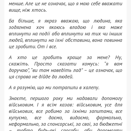
менше.
Але це не означає, що я маю себе вважати
вище, ніж хтось.
Ба більше, я якраз вважаю, що людина, яка
зодягнена хоч якоюсь владою і яка може
вплинути на події або вплинути на тих чи інших
людей, вплинути на їхні обставини, вона повинна
це зробити.
От і все.
А хто це зробить краще за мене?
Ну,
скажіть.
Просто сказати комусь: “я вам
доручаю”, “ви там наведіть лад” – це означає, що
ця справа не дійде до людей.
А я розумію, що ми потрапили в халепу.
Знаєте, першого року ми надавали допомогу
військовим.
І я всім казав: військовим, усе для
військових, все робимо за їхніми запитами, все
купуємо, все даємо, видаємо, формально,
неформально, за спонсорські, за свої, за бюджетні
– тобто будь-які способи, аби допомогти