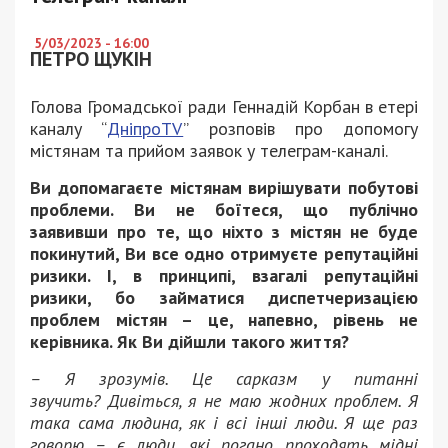
5/03/2023 - 16:00
ПЕТРО ЩУКІН
Голова Громадської ради Геннадій Корбан в етері
каналу “
ДніпроTV
” розповів про допомогу
містянам та прийом заявок у телеграм-каналі.
Ви допомагаєте м
істянам вирішувати побутові
проблеми.
Ви не боїтеся, що публічно
заявивши про те, що ніхто з містя
н не буде
покинутий, Ви все одно отримуєте репутаційні
ризики.
І, в принципі, взагалі репутаційні
ризики, бо займатися диспетчеризацією
проблем містян – це, напевно, рівень не
керівника.
Як Ви дійшли такого життя?
– Я зрозумів.
Це сарказм у питанні
звучить?
Дивіться, я не маю жодних проблем.
Я
така сама людина, як і всі інші люди.
Я ще раз
говорю – є люди, які погано проходять мідні