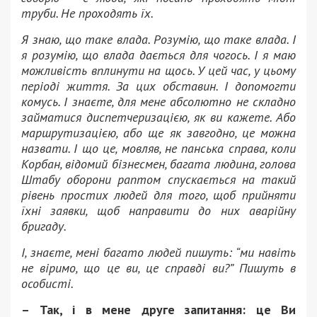
труби.
Не проходять їх.
Я знаю, що таке влада.
Розумію, що таке влада.
І
я розумію, що влада дається для чогось.
І я маю
можливість вплинути на щось.
У цей час, у цьому
періоді життя.
За цих обставин.
І допомогти
комусь.
І знаєте, для мене абсолютно не складно
займатися диспетчеризацією, як ви кажете.
Або
маршрутизацією, або ще як завгодно, це можна
назвати.
І що це, мовляв, не панська справа, коли
Корбан, відомий бізнесмен, багата людина, голова
Штабу оборони раптом спускається на такий
рівень простих людей для того, щоб прийняти
їхні заявки, щоб направити до них аварійну
бригаду.
І, знаєте, мені багато людей пишуть: “ми навіть
не віримо, що це ви, це справді ви?”
Пишуть в
особисті.
– Так, і в мене друге запитання: це Ви