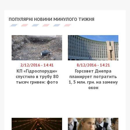
катастрофічно не вистачає фахових працівників,
які могли б забезпечувати життєдіяльність
атомної електростанції.
Про це повідомили у вечірньому зведенні
Генерального штабу ЗСУ від 4 березня.
За інформацією Генштабу, через нестачу фахівців
російські окупанти працевлаштовують на ЗАЕС
осіб без відповідної освіти та стажу.
Зазначається, що такі дії можуть призвести до
непередбачуваних наслідків.
Facebook
Telegram
Twitter
WhatsApp
Viber
Email
Поділити
Категории:
Суспільство
Рекламні блоки дають нам змогу
залишатися незалежними ЗМІ, а вам -
отримувати найсвіжіші новини під ними.