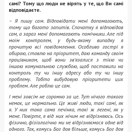
самі?
Тому що люди не вірять у те, що Ви самі
відповідаєте.
– Я пишу сам.
Відповідати мені допомагають,
тому що багато запитів.
Спочатку я відповідав
сам, а зараз мені допомагають помічники.
Але під
моїм контролем, у будь-якому випадку я
прочитую всі повідомлення.
Особливо гострі я
обираю, ставлю на пріоритет, даю команду своїм
працівникам, щоб вони зв’язалися з тією чи
іншою комунальною службою, щоб поставили на
контроль ту чи іншу адресу або ту чи іншу
проблему.
Тобто вибудовую пріоритети цих
проблем.
Але роблю це сам.
І мені зовсім не соромно за це.
Тут нічого такого
немає, це нормально.
Це живі люди, такі самі, як
я.
У них така сама печінка, такі ж легені, як у
мене.
Повірте, я від них нічим не відрізняюсь.
Ось
фізично, фізіологічно ми не відрізняємося одне від
одного.
Так, комусь Бог дав більше, комусь Бог дав