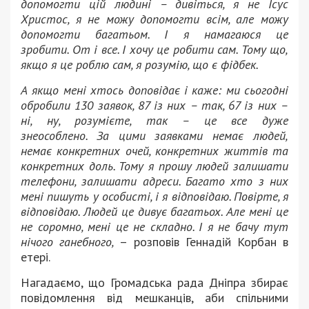
допомогти цій людині – дивіться, я не Ісус
Христос, я не можу допомогти всім, але можу
допомогти багатьом.
І я намагаюся це
зробити.
От і все.
І хочу це робити сам.
Тому що,
якщо я це роблю сам, я розумію, що є фідбек.
А якщо мені хтось доповідає і каже: ми сьогодні
обробили 130 заявок, 87 із них – так, 67 із них –
ні, ну, розумієте, так – це все дуже
знеособлено.
За цими заявками немає людей,
немає конкретних очей, конкретних життів та
конкретних доль.
Тому я прошу людей залишати
телефони, залишати адреси.
Багато хто з них
мені пишуть у особисті, і я відповідаю.
Повірте, я
відповідаю.
Людей це дивує багатьох.
Але мені це
не соромно, мені це не складно.
І я не бачу тут
нічого ганебного,
– розповів Геннадій Корбан в
етері.
Нагадаємо, що Громадська рада Дніпра збирає
повідомлення від мешканців, аби спільними