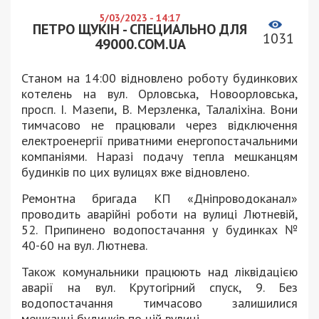
5/03/2023 - 14:17
ПЕТРО ЩУКІН - СПЕЦИАЛЬНО ДЛЯ
1031
49000.COM.UA
Станом на 14:00 відновлено роботу будинкових
котелень на вул. Орловська, Новоорловська,
просп. І. Мазепи, В. Мерзленка, Талаліхіна. Вони
тимчасово не працювали через відключення
електроенергії приватними енергопостачальними
компаніями. Наразі подачу тепла мешканцям
будинків по цих вулицях вже відновлено.
Ремонтна бригада КП «Дніпроводоканал»
проводить аварійні роботи на вулиці Лютневій,
52. Припинено водопостачання у будинках №
40-60 на вул. Лютнева.
Також комунальники працюють над ліквідацією
аварії на вул. Крутогірний спуск, 9. Без
водопостачання тимчасово залишилися
мешканці будинків по цій вулиці.