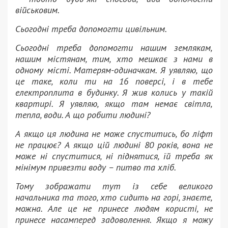
військовим.
Сьогодні треба допомогти цивільним.
Сьогодні треба допомогти нашим землякам,
нашим містянам, тим, хто мешкає з нами в
одному місті.
Матерям-одиначкам.
Я уявляю, що
це таке, коли ти на 16 поверсі, і в тебе
електроплита в будинку.
Я жив колись у такій
квартирі.
Я уявляю, якщо там немає світла,
тепла, води.
А що робити людині?
А якщо ця людина не може спуститись, бо ліфт
не працює?
А якщо цій людині 80 років, вона не
може ні спуститися, ні піднятися, їй треба як
мінімум привезти воду – питво та хліб.
Тому зображати тут із себе великого
начальника та того, хто сидить на горі, знаєте,
можна.
Але це не принесе людям користі, не
принесе насамперед задоволення.
Якщо я можу