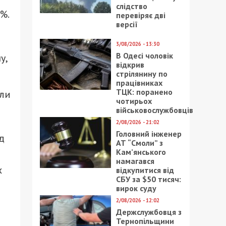
слідство
%.
перевіряє дві
версії
3/08/2026 - 13:30
В Одесі чоловік
у,
відкрив
стрілянину по
працівниках
ТЦК: поранено
али
чотирьох
військовослужбовців
2/08/2026 - 21:02
Головний інженер
д
АТ “Смоли” з
Кам’янського
намагався
х
відкупитися від
СБУ за $50 тисяч:
вирок суду
2/08/2026 - 12:02
Держслужбовця з
Тернопільщини