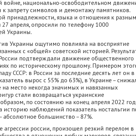
й войне, национально-освободительном движен
 к запрету символов и демонтажу памятников.
ой принадлежности, языка и отношения к разны
 27 апреля, опросили по телефону 1000
ей Украины.
тив Украины ощутимо повлияла на восприятие
язанных с «общей» советской историей. Результ
 России подтверждали движение общественного
иях по историческому прошлому. Примером этог
аду СССР: в России за последние десять лет он в
казатель вырос с 55% до 63%), в Украине – снижа
те на место некогда значимых и навязанных
фигур стали возвращаться украинские
образом, по состоянию на конец апреля 2022 год
а историю наблюдений показатель ностальгии п
 – абсолютное большинство – 87%.
те агрессии россии, произошел резкий перелом в
 общества в отношении любых маркеров, связанн