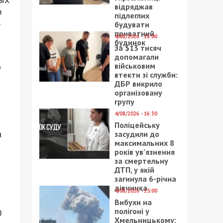
відряджав
о
підлеглих
–
будувати
приватний
4/08/2026 - 18:00
будинок
За $13 тисяч
допомагали
ю
військовим
втекти зі служби:
ДБР викрило
організовану
групу
4/08/2026 - 16:30
Поліцейську
а
засудили до
максимальних 8
років ув’язнення
за смертельну
ДТП, у якій
загинула 6-річна
дівчинка
4/08/2026 - 15:00
Вибухи на
полігоні у
О
Хмельницькому: