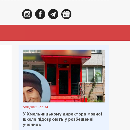
5/08/2026 - 13:24
У Хмельницькому директора мовної
школи підозрюють у розбещенні
учениць