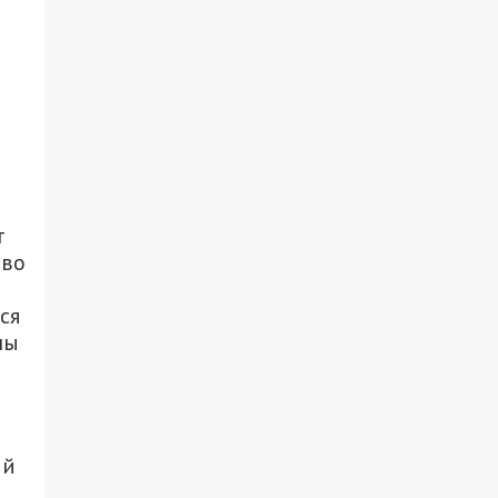
т
иво
ся
ны
ий