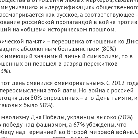
екоммунизация» и «дерусификация» общественног
рассматривается как русское, а соответствующее 
зование российской пропагандой в войне против
яций на «общем» историческом прошлом.
ической памяти – переоценка отношения ко Дн
праздник абсолютным большинством (80%)
ак имеющий значимый личный символизм, то в
рошенных он перешел в разряд пережитков
3%).
тот день сменился «мемориальным». С 2012 год
переосмысления этой даты. Но война с россией
егодня для 80% опрошенных – это День памяти, и
таковых было 58%).
имволизму Дня Победы, украинцы высоко (78%)
 победу над фашизмом, а 67% убеждены, что
обеду над Германией во Второй мировой войне. 