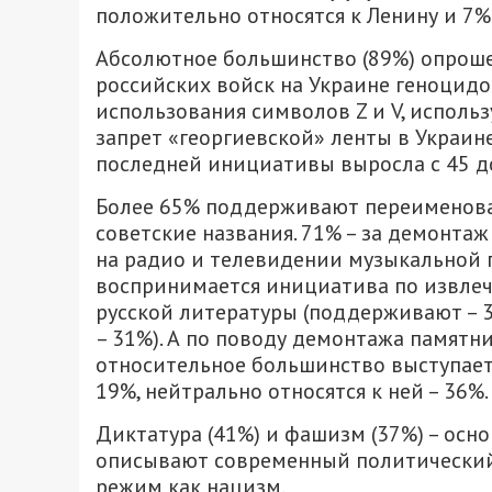
положительно относятся к Ленину и 7% 
Абсолютное большинство (89%) опрош
российских войск на Украине геноцидом
использования символов Z и V, использ
запрет «георгиевской» ленты в Украине
последней инициативы выросла с 45 д
Более 65% поддерживают переименован
советские названия. 71% – за демонтаж 
на радио и телевидении музыкальной п
воспринимается инициатива по извле
русской литературы (поддерживают – 3
– 31%). А по поводу демонтажа памятн
относительное большинство выступает
19%, нейтрально относятся к ней – 36%.
Диктатура (41%) и фашизм (37%) – осн
описывают современный политический 
режим как нацизм.