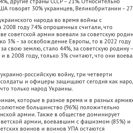
24%, другие страны СССР – 21%. Относительно
ША говорят 30% украинцев, Великобритании – 27
краинского народа во время войны с
в 2008 году 74% опрошенных считали, что
ве советской армии воевали за советскую родин
ко 3% – за освобождение Европы, то в 2022 году
 за свою землю, стало 44%, за советскую родину –
 и в 2008 году, только 3% считают, что они воев
 украино-российскую войну, три четверти
е солдаты и офицеры защищают сегодня как наро
 что только народ Украины.
инам, которые в разное время и в разных армия
солютное большинство (96%) положительно
инской армии. Также в обществе доминирует
ветской армии, воевавшим с фашизмом (85%) и
оветских воинов и воинов УПА остаются