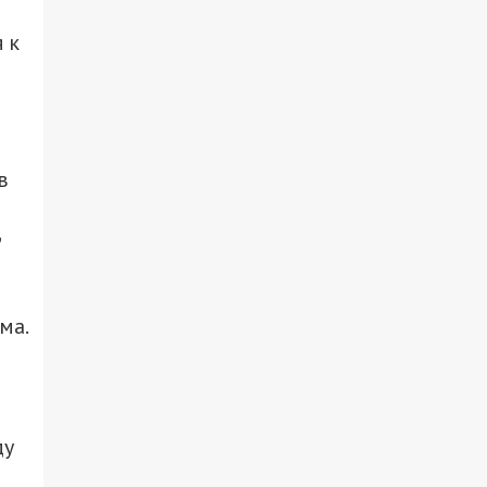
 к
в
д
ма.
ду