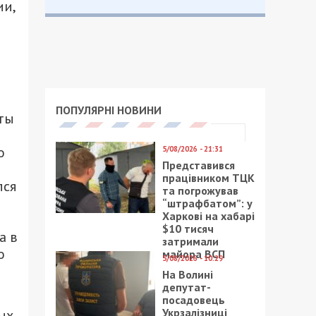
ии,
м
ПОПУЛЯРНІ НОВИНИ
аты
о
5/08/2026 - 21:31
Представився
працівником ТЦК
лся
та погрожував
“штрафбатом”: у
Харкові на хабарі
$10 тисяч
а в
затримали
о
майора ВСП
5/08/2026 - 10:29
На Волині
депутат-
посадовець
Укрзалізниці
ых