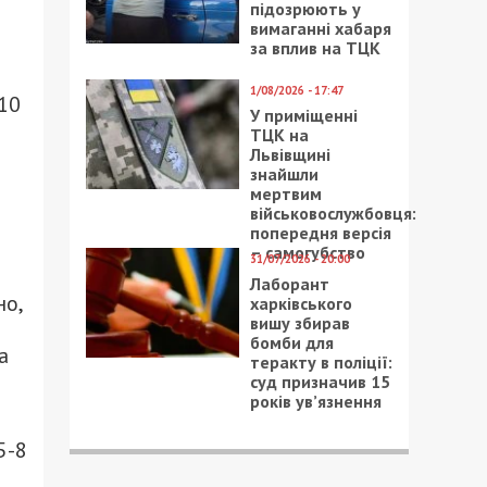
підозрюють у
вимаганні хабаря
за вплив на ТЦК
1/08/2026 - 17:47
10
У приміщенні
ТЦК на
Львівщині
знайшли
мертвим
військовослужбовця:
попередня версія
– самогубство
31/07/2026 - 20:00
Лаборант
но,
харківського
вишу збирав
бомби для
а
теракту в поліції:
суд призначив 15
років ув’язнення
5-8