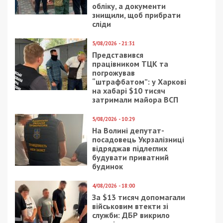
обліку, а документи
знищили, щоб прибрати
сліди
5/08/2026 - 21:31
Представився
працівником ТЦК та
погрожував
“штрафбатом”: у Харкові
на хабарі $10 тисяч
затримали майора ВСП
5/08/2026 - 10:29
На Волині депутат-
посадовець Укрзалізниці
відряджав підлеглих
будувати приватний
будинок
4/08/2026 - 18:00
За $13 тисяч допомагали
військовим втекти зі
служби: ДБР викрило