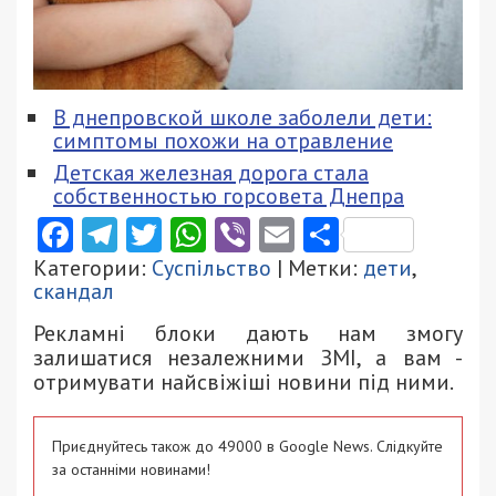
В днепровской школе заболели дети:
симптомы похожи на отравление
Детская железная дорога стала
собственностью горсовета Днепра
Facebook
Telegram
Twitter
WhatsApp
Viber
Email
Поділити
Категории:
Суспільство
| Метки:
дети
,
скандал
Рекламні блоки дають нам змогу
залишатися незалежними ЗМІ, а вам -
отримувати найсвіжіші новини під ними.
Приєднуйтесь також до 49000 в Google News. Слідкуйте
за останніми новинами!