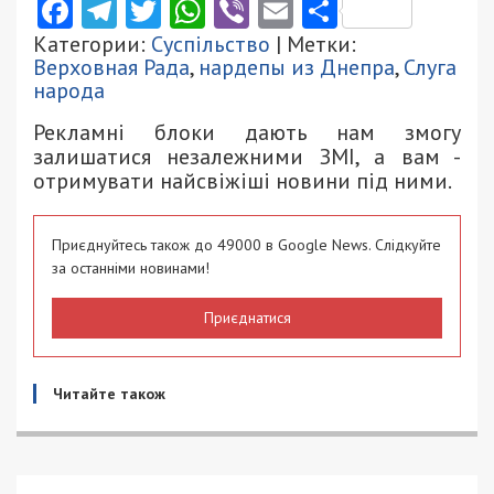
Facebook
Telegram
Twitter
WhatsApp
Viber
Email
Поділити
Категории:
Суспільство
| Метки:
Верховная Рада
,
нардепы из Днепра
,
Слуга
народа
Рекламні блоки дають нам змогу
залишатися незалежними ЗМІ, а вам -
отримувати найсвіжіші новини під ними.
Приєднуйтесь також до 49000 в Google News. Слідкуйте
за останніми новинами!
Приєднатися
Читайте також