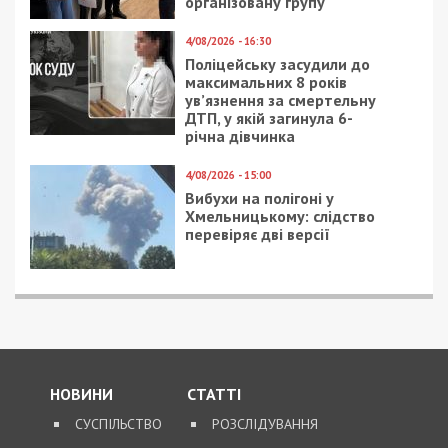
організовану групу
4/08/2026 - 16:30
Поліцейську засудили до
максимальних 8 років
ув’язнення за смертельну
ДТП, у якій загинула 6-
річна дівчинка
4/08/2026 - 15:00
Вибухи на полігоні у
Хмельницькому: слідство
перевіряє дві версії
НОВИНИ
СТАТТІ
СУСПІЛЬСТВО
РОЗСЛІДУВАННЯ