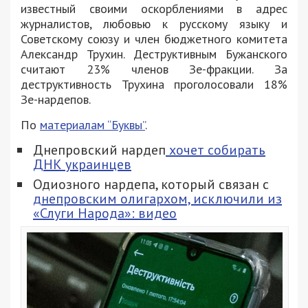
известный своими оскорблениями в адрес
журналистов, любовью к русскому языку и
Советскому союзу и член бюджетного комитета
Александр Трухин. Деструктивным Бужанского
считают 23% членов Зе-фракции. За
деструктивность Трухина проголосовали 18%
Зе-нардепов.
По
материалам “Буквы”
.
Днепровский нардеп
хочет собирать
ДНК украинцев
Одиозного нардепа, который связан с
днепровским олигархом, исключили из
«Слуги Народа»: видео