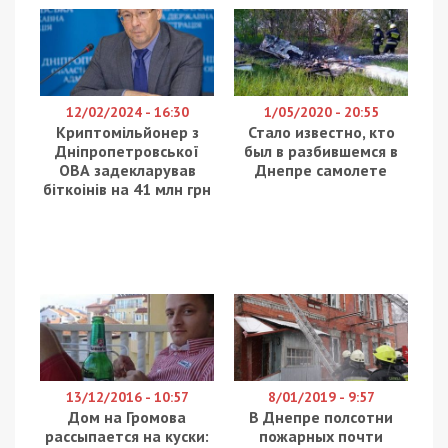
12/02/2024 - 16:30
1/05/2020 - 20:55
Криптомільйонер з
Стало известно, кто
Дніпропетровської
был в разбившемся в
ОВА задекларував
Днепре самолете
біткоінів на 41 млн грн
13/12/2016 - 10:57
8/01/2019 - 9:57
Дом на Громова
В Днепре полсотни
рассыпается на куски:
пожарных почти