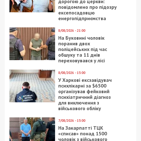
дорогою до церкви:
повідомлено про підозру
ексепосадовцю
енергопідприємства
8/08/2026 - 21:00
На Буковині чоловік
поранив двох
поліцейських під час
обшуку та 11 днів
переховувався у лісі
8/08/2026 - 15:00
У Харкові ексзавідувач
психлікарні за $6500
організував фейковий
психіатричний діагноз
для виключення з
військового обліку
7/08/2026 - 15:00
На Закарпатті ТЦК
«списав» понад 1500
чоловік з військового