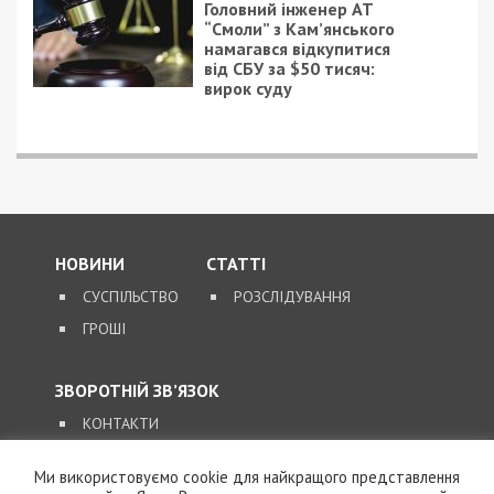
9/08/2026 - 11:57
Справа “ПриватБанку”: Ігоря Коломойського та його
спільників судитимуть за заволодіння 9,2 млрд грн
ПОПУЛЯРНІ НОВИНИ
8/08/2026 - 21:00
На Буковині чоловік
поранив двох
Ми використовуємо cookie для найкращого представлення
поліцейських під час