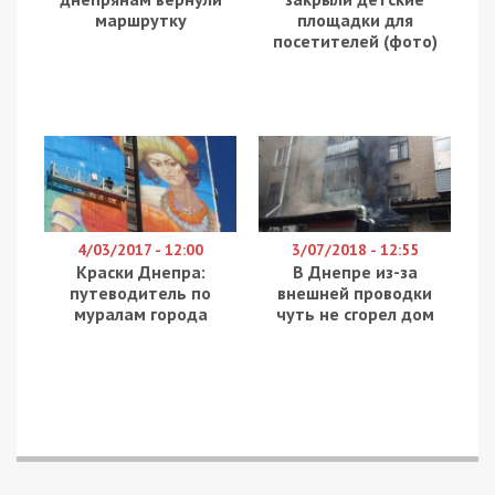
Спасибо всем, кто помогал эти годы. Аня никогда
ничего не просила и безумно ценила эту помощь. Всегда
восторгалась хорошими людьми, – пишет Хазан.
Анна Орел жила в Желтых Водах. Часто
организовывала благотворительные визиты в
местный хоспис. Также в апреле 2019 она издала
свою книгу – городское фэнтези “Амальгама”. В
последние годы Анна тяжело болела.
Скончался
известный нападающий
“Днепра”
Коронавирус в Днепре:
скончался
известный благотворитель