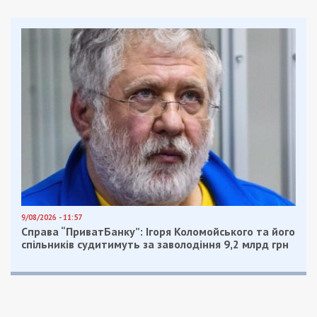
Facebook
Telegram
Twitter
WhatsApp
Viber
Email
Поділити
Категории:
Суспільство
| Метки:
известные люди Днепра
,
смерть
Рекламні блоки дають нам змогу
залишатися незалежними ЗМІ, а вам -
отримувати найсвіжіші новини під ними.