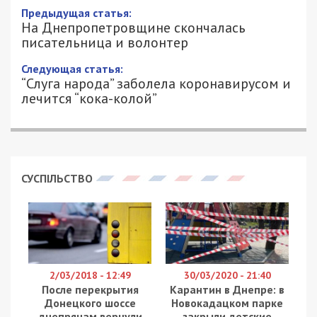
На Днепропетровщине скончалась
писательница и волонтер
18/12/2020 - 15:40
АЛЕКСЕЙ ВАЛЕНКО - СПЕЦИАЛЬНО
5775
ДЛЯ 49000.COM.UA
Сегодня, 18 декабря, оборвалась жизнь
тележурналистки и волонтера Анны Орел. Об
этом на своей странице в Facebook написала
Наталья Хазан
.
Сегодня Ани не стало. С ней было всегда интересно и
легко, даже когда ей было совсем нелегко. Красивый во
всех отношениях человек. Мне будет не хватать тебя.
Безумно жаль.
Аня мечтала сходить в оперный театр на оперу, в
музей АТО и выпить со мной кофе в кафе. Я пыталась, но
так и не смогла это организовать. Так как дорога из
Желтых вод плохая, а тряска для ее позвоночника была
опасна. Рассматривали вариант вертолета, но там
врачи сказали тоже будет вибрация. А до поезда дорога
плохая через мост и тоже нельзя было. Вот так.