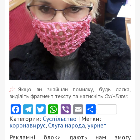
Якщо ви знайшли помилку, будь ласка,
виділіть фрагмент тексту та натисніть
Ctrl+Enter
.
Facebook
Telegram
Twitter
WhatsApp
Viber
Email
Поділити
Категории:
Суспільство
| Метки:
коронавирус
,
Слуга народа
,
укрнет
Рекламні блоки дають нам змогу