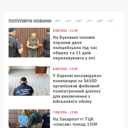
Приєднуйтесь також до 49000 в Google News. Слідкуйте
за останніми новинами!
Приєднатися
Читайте також
Предыдущая статья:
Бывший депутат метит в ректоры
Днепровского национального
университета
Следующая статья:
Днепровский кассир нашла «бомбу» в
овощах