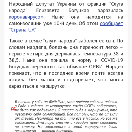
Народный депутат Украины от фракции “Слуга
народа” Елизавета Богуцкая заразилась
коронавирусом
. Ныне она находится на
самоизоляции уже 10-й день. Об этом
сообщает
“Страна UA”
.
Также в семье “слуги народа” заболел ее сын. По
словам нардепа, болезнь она переносит легко –
первые четыре дня держалась температура 38 и
38,5. Ныне она пришла в норму и COVID-19
Богуцкая переносит как обычное ОРВИ. Нардеп
признает, что в последнее время почти всегда
ходила без маски и подозревает, что могла
заразиться в маршрутке.
Я писала у себя на Фейсбуке, что предпоследнюю неделю
в Раде я ездила на маршрутке, когда ФОПы собирались,
не было как подъехать. Я писала, сидя в маршрутке, что
чувствую себя самоубийцей. Все потому, что по стеклу
аж течет. Несмотря на то, что все в масках, но все же
выдыхают. Эти пары вместе с ковидом прям стекают
по стеклу. Не заразиться в этой маршрутке было
невозможно, – заявила Богуцкая.