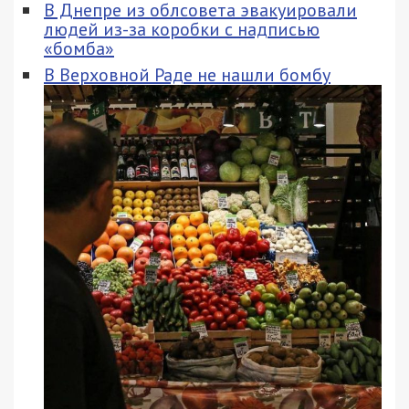
В Днепре из облсовета эвакуировали
людей из-за коробки с надписью
«бомба»
В Верховной Раде не нашли бомбу