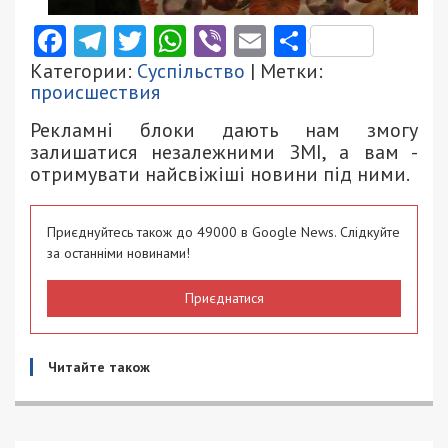
Facebook
Telegram
Twitter
WhatsApp
Viber
Email
Поділити
Категории:
Суспільство
| Метки:
происшествия
Рекламні блоки дають нам змогу
залишатися незалежними ЗМІ, а вам -
отримувати найсвіжіші новини під ними.
Приєднуйтесь також до 49000 в Google News. Слідкуйте
за останніми новинами!
Приєднатися
Читайте також