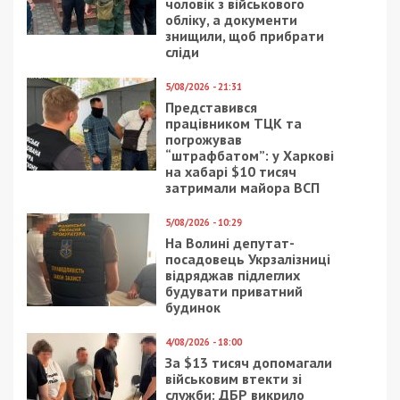
СУСПІЛЬСТВО
2/03/2018 - 12:49
30/03/2020 - 21:40
После перекрытия
Карантин в Днепре: в
Донецкого шоссе
Новокадацком парке
днепрянам вернули
закрыли детские
маршрутку
площадки для
посетителей (фото)