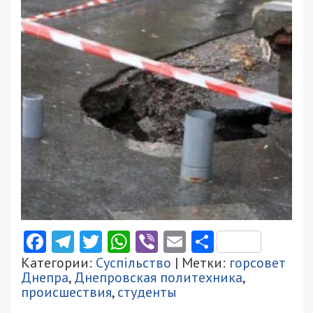
Facebook
Telegram
Twitter
WhatsApp
Viber
Email
Поділити
Категории:
Суспільство
| Метки:
горсовет
Днепра
,
Днепровская политехника
,
происшествия
,
студенты