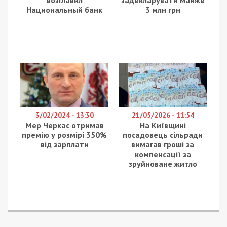
ремонт санузла в школе начался во время
учебного года. Ткаченко сообщает, что проект
ремонта составили без печатей и подписей
инженеров по авторскому и техническому
контролю. По его словам, прогнивший потолок
зашили гипсокартоном. Кроме того, доступ к
вентилю ввода воды для пожарного гидранта
перекрыт тем же материалом. На капитальный
ремонт выделили более 5 миллионов гривен.
Ранее мы сообщали, что частное предприятие
«Л. Д. Сервис» стало победителем в конкурсе на
капитальный ремонт школы
№96 на 7 миллионов
гривен.