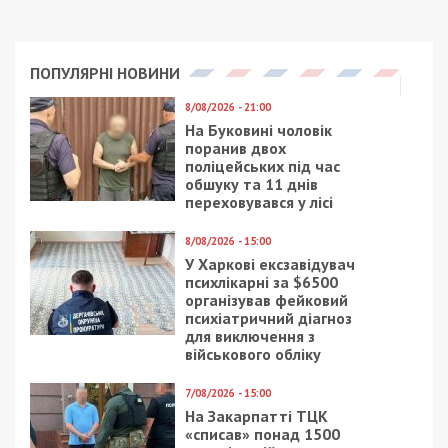
Facebook
Telegram
Twitter
WhatsApp
Viber
Email
Поділити
Категории:
Гроші
| Метки:
госзакупки
,
тендеры
,
школа
Также читайте:
За днепровский стадион
неспешной фирме заплатят 125 миллионов
Рекламні блоки дають нам змогу
залишатися незалежними ЗМІ, а вам -
отримувати найсвіжіші новини під ними.