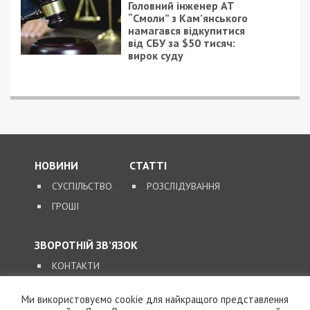
3/02/2024 - 13:30
21/05/2026 - 11:54
Мер Черкас отримав
На Київщині
премію у розмірі 350%
посадовець сільради
від зарплати
вимагав гроші за
компенсації за
зруйноване житло
Ми використовуємо cookie для найкращого представлення