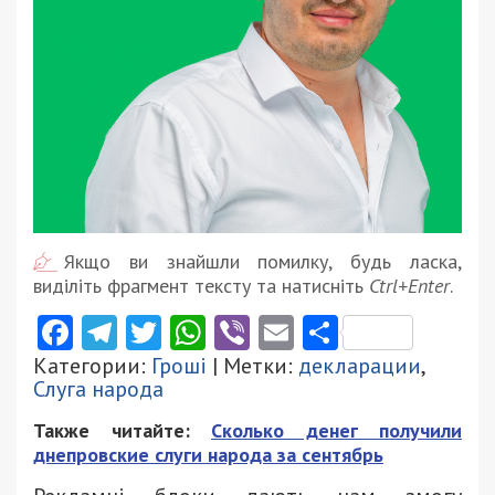
Якщо ви знайшли помилку, будь ласка,
виділіть фрагмент тексту та натисніть
Ctrl+Enter
.
Facebook
Telegram
Twitter
WhatsApp
Viber
Email
Поділити
Категории:
Гроші
| Метки:
декларации
,
Слуга народа
Также читайте:
Сколько денег получили
днепровские слуги народа за сентябрь