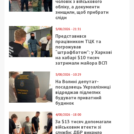
Приєднуйтесь також до 49000 в Google News. Слідкуйте
за останніми новинами!
Приєднатися
Читайте також
Предыдущая статья:
Днепропетровщина будет развивать
современные технологии вместе с Кореей
Следующая статья:
Днепровские чиновники решили
откупиться от студентов «треснувшего»
вуза