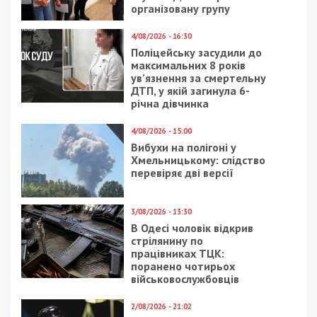
ГРОШІ
16/07/2020 - 11:46
30/05/2024 - 14:30
Бывший советник
Голова Кропивницької
днепровского нардепа
райради “забув”
возглавил
задекларувати майже
Национальный банк
3 млн грн