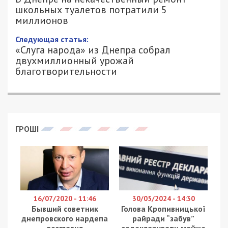
школьных туалетов потратили 5
миллионов
9/10/2019 - 14:19
АЛЕКСАНДР КЛИМОВ - СПЕЦИАЛЬНО
2180
ДЛЯ 49000.COM.UA
В лицее №100 в Днепре на ремонт туалета
выделили 5 миллионов гривен. Об этом написал
активист Павел Ткаченко в
Facebook
.
У нас в школе за полтора месяца не могут
сделать ремонт туалета на одном этаже.
Тендер
провели в середине лета, и только в
августе определились с подрядчиком компанией
«СТРОЙІНВЕСТ». На тендер подрядчик подал
большой список работников, вот только
работало всего два человека. Постоянно
затягивали с привозом материалов и рабочие
жаловались на это, – написал Ткаченко.
Активист возмущен тем, что капитальный