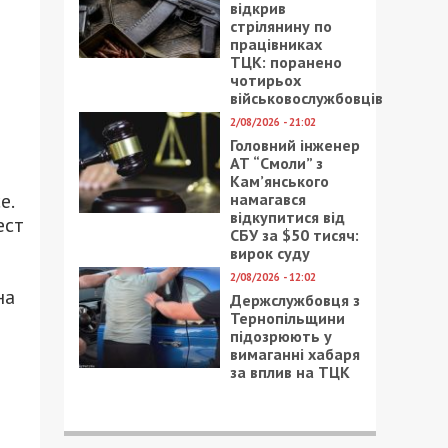
відкрив
стрілянину по
працівниках
ТЦК: поранено
чотирьох
військовослужбовців
2/08/2026 - 21:02
Головний інженер
АТ “Смоли” з
Кам’янського
е.
намагався
відкупитися від
ест
СБУ за $50 тисяч:
вирок суду
2/08/2026 - 12:02
на
Держслужбовця з
Тернопільщини
підозрюють у
вимаганні хабаря
за вплив на ТЦК