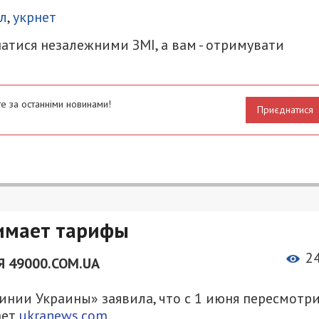
л
,
укрнет
атися незалежними ЗМІ, а вам - отримувати
е за останніми новинами!
Приєднатися
нимает тарифы
2
 49000.COM.UA
ии Украины» заявила, что с 1 июня пересмотр
ает
ukranews.com
.