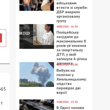
військовим
втекти зі служби:
ДБР викрило
організовану
групу
4/08/2026 - 16:30
Поліцейську
засудили до
максимальних 8
років ув’язнення
за смертельну
ДТП, у якій
загинула 6-річна
дівчинка
4/08/2026 - 15:00
Вибухи на
полігоні у
Хмельницькому:
слідство
перевіряє дві
465
версії
ит
3/08/2026 - 13:30
В Одесі чоловік