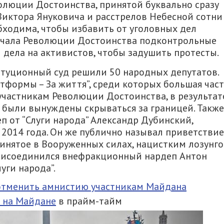
олюции Достоинства, принятой буквально сразу
Виктора Януковича и расстрелов Небесной сотни
бходима, чтобы избавить от уголовных дел
 начала Революции Достоинства подконтрольные
дела на активистов, чтобы задушить протесты.
туционный суд решили 50 народных депутатов.
тформы – За життя”, среди которых большая час
частникам Революции Достоинства, в результат
е были вынуждены скрываться за границей. Также
 от “Слуги народа” Александр Дубинский,
2014 года. Он же публично называл приветствие
принятое в Вооруженных силах, нацистким лозунго
исоединился внефракционный нардеп Антон
уги народа”.
отменить амнистию участникам Майдана
 на Майдане
в прайм-тайм