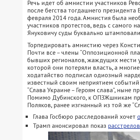
Речь идет об амнистии участников Рев
после бегства тогдашнего президента 
февраля 2014 года. Амнистия была нео
участников протестов, ведь с самого
Януковичу суды буквально штамповали 
Торпедировать амнистию через Консти
Почти все – члены “Оппозиционной пла
бывших регионалов, жаждущих мести у
которой они потеряли власть, а многи
ходатайство подписал одиозный нардеп
известный своим неприятием событий 
“Слава Украине – Героям слава”, ныне 
Помимо Дубинского, к ОПЗЖшникам пр
Поляков, ранее изгнанный из той же “Сл
Глава Госбюро расследований хочет
Трамп анонсировал показ
расстрелов