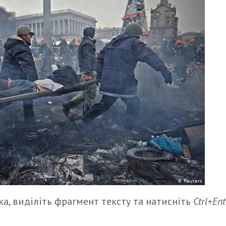
а, виділіть фрагмент тексту та натисніть
Ctrl+Ent
итися