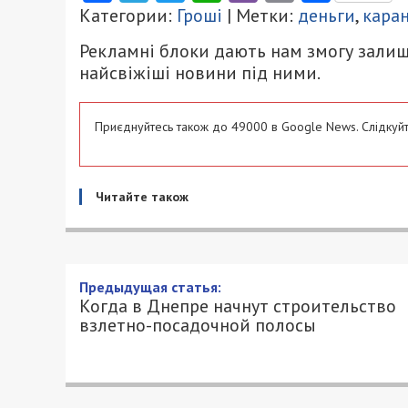
Категории:
Гроші
| Метки:
деньги
,
кара
Рекламні блоки дають нам змогу залиш
найсвіжіші новини під ними.
Приєднуйтесь також до 49000 в Google News. Слідкуйт
Читайте також
Когда в Днепре начнут ст
полосы
3/06/2020 - 10:39
КСЕНИЯ БАСКАКОВА - СПЕЦИАЛЬНО ДЛЯ
В Днепре планируют начать строитель