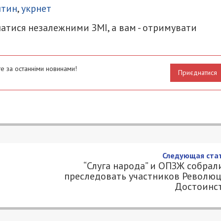
нтин
,
укрнет
атися незалежними ЗМІ, а вам - отримувати
е за останніми новинами!
Приєднатися
роительство взлетно-посадочной
3
 49000.COM.UA
ство взлетно-посадочной полосы и терминала