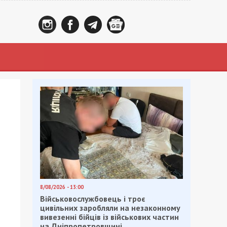
8/08/2026 - 13:00
Військовослужбовець і троє
цивільних заробляли на незаконному
вивезенні бійців із військових частин
на Дніпропетровщині