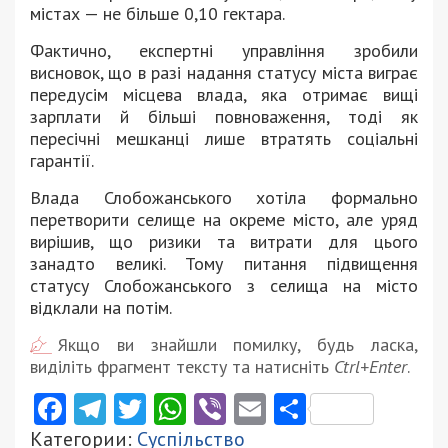
містах — не більше 0,10 гектара.
Фактично, експертні управління зробили
висновок, що в разі надання статусу міста виграє
передусім місцева влада, яка отримає вищі
зарплати й більші повноваження, тоді як
пересічні мешканці лише втратять соціальні
гарантії.
Влада Слобожанського хотіла формально
перетворити селище на окреме місто, але уряд
вирішив, що ризики та витрати для цього
занадто великі. Тому питання підвищення
статусу Слобожанського з селища на місто
відклали на потім.
Якщо ви знайшли помилку, будь ласка,
виділіть фрагмент тексту та натисніть
Ctrl+Enter
.
Facebook
Telegram
Twitter
WhatsApp
Viber
Email
Поділити
Категории:
Суспільство