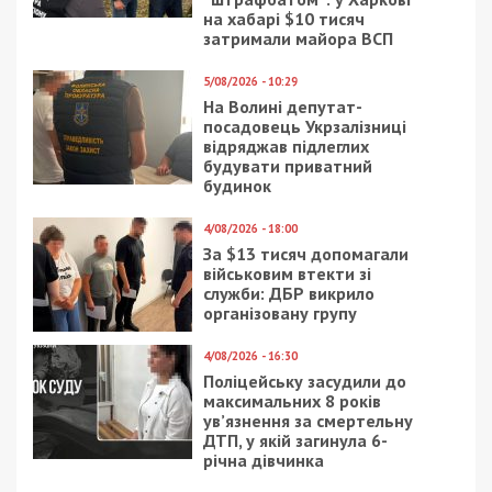
на хабарі $10 тисяч
затримали майора ВСП
5/08/2026 - 10:29
На Волині депутат-
посадовець Укрзалізниці
відряджав підлеглих
будувати приватний
будинок
4/08/2026 - 18:00
За $13 тисяч допомагали
військовим втекти зі
служби: ДБР викрило
організовану групу
4/08/2026 - 16:30
Поліцейську засудили до
максимальних 8 років
ув’язнення за смертельну
ДТП, у якій загинула 6-
річна дівчинка