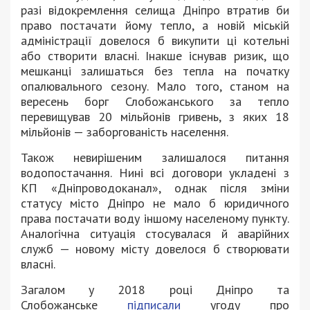
разі відокремлення селища Дніпро втратив би
право постачати йому тепло, а новій міській
адміністрації довелося б викупити ці котельні
або створити власні. Інакше існував ризик, що
мешканці залишаться без тепла на початку
опалювального сезону. Мало того, станом на
вересень борг Слобожанського за тепло
перевищував 20 мільйонів гривень, з яких 18
мільйонів — заборгованість населення.
Також невирішеним залишалося питання
водопостачання. Нині всі договори укладені з
КП «Дніпроводоканал», однак після зміни
статусу місто Дніпро не мало б юридичного
права постачати воду іншому населеному пункту.
Аналогічна ситуація стосувалася й аварійних
служб — новому місту довелося б створювати
власні.
Загалом у 2018 році Дніпро та
Слобожанське
підписали
угоду про