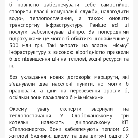
б повністю забезпечувати себе самостійно:
створити власні комунальні служби, налагодити
водо-, теплопостачання, а також оновити
транспортну інфраструктуру. Раніше всі ці
послуги забезпечував Дніпро. За попередніми
підрахунками це могло б обійтися щонайменше у
300 млн грн. Такі витрати на власну “міську”
інфраструктуру з високою вірогідністю призвели
б до підвищення цін на теплові, водні ресурси та
ін.
Без укладання нових договорів маршрути, які
з’єднували два населені пункти, не могли б
працювати, а ціни на перевезення зросли б,
оскільки вони вважалися б міжміськими.
Окрему увагу експерти звернули на
теплопостачання. У Слобожанському три
котельні належать дніпровському КП
«Теплоенерго». Вони забезпечують теплом 62
житлові будинки, школу та два дитячі садки. У