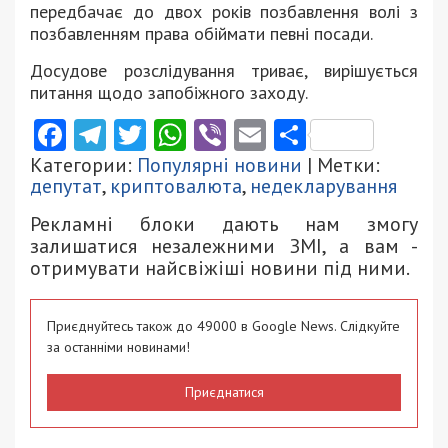
передбачає до двох років позбавлення волі з
позбавленням права обіймати певні посади.
Досудове розслідування триває, вирішується
питання щодо запобіжного заходу.
Facebook
Telegram
Twitter
WhatsApp
Viber
Email
Поділити
Категории:
Популярні новини
| Метки:
депутат
,
криптовалюта
,
недекларування
Рекламні блоки дають нам змогу
залишатися незалежними ЗМІ, а вам -
отримувати найсвіжіші новини під ними.
Приєднуйтесь також до 49000 в Google News. Слідкуйте
за останніми новинами!
Приєднатися