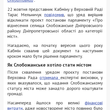
Оперативний
“.
22 жовтня представник Кабміну у Верховній Раді
Тарас Мельничук
повідомив
, що уряд вирішив
відкликати проект постанови парламенту «Про
віднесення селища Слобожанське Дніпровського
району Дніпропетровської області до категорії
міст».
Нагадаємо, на початку вересня цього року
Кабмін схвалив цей документ та наступним
кроком мало бути рішення парламенту.
Як Слобожанське хотіло стати містом
Після схвалення урядом проєкту постанови
Верховна Рада
отримала
експертні висновки, у
яких вказувалося, що надання Слобожанському
статусу міста може занадто дорого коштувати
громаді.
Насамперед йшлося про великі
фінансові
витрати
, адже новостворене місто повинно було