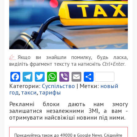
Якщо ви знайшли помилку, будь ласка,
виділіть фрагмент тексту та натисніть
Ctrl+Enter
.
Facebook
Telegram
Twitter
WhatsApp
Viber
Email
Поділити
Категории:
Суспільство
| Метки:
новый
год
,
такси
,
тарифы
Рекламні блоки дають нам змогу
залишатися незалежними ЗМІ, а вам -
отримувати найсвіжіші новини під ними.
Приєднуйтесь також до 49000 в Google News. Слідкуйте