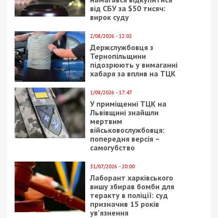
від СБУ за $50 тисяч:
вирок суду
2/08/2026 - 12:02
Держслужбовця з
Тернопільщини
підозрюють у вимаганні
хабаря за вплив на ТЦК
1/08/2026 - 17:47
У приміщенні ТЦК на
Львівщині знайшли
мертвим
військовослужбовця:
попередня версія –
самогубство
31/07/2026 - 20:00
Лаборант харківського
вишу збирав бомби для
теракту в поліції: суд
призначив 15 років
ув’язнення