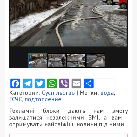
Facebook
Telegram
Twitter
WhatsApp
Viber
Email
Поділити
Категории:
Суспільство
| Метки:
вода
,
ГСЧС
,
подтопление
Рекламні блоки дають нам змогу
залишатися незалежними ЗМІ, а вам -
отримувати найсвіжіші новини під ними.