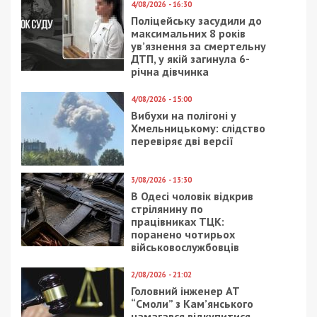
4/08/2026 - 16:30
Поліцейську засудили до
максимальних 8 років
ув’язнення за смертельну
ДТП, у якій загинула 6-
річна дівчинка
4/08/2026 - 15:00
Вибухи на полігоні у
Хмельницькому: слідство
перевіряє дві версії
3/08/2026 - 13:30
В Одесі чоловік відкрив
стрілянину по
працівниках ТЦК:
поранено чотирьох
військовослужбовців
2/08/2026 - 21:02
Головний інженер АТ
“Смоли” з Кам’янського
намагався відкупитися