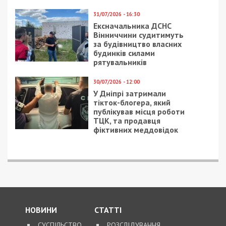
31/07/2026 - 16:30
Ексначальника ДСНС
Вінниччини судитимуть
за будівництво власних
будинків силами
рятувальників
30/07/2026 - 12:00
У Дніпрі затримали
тікток-блогера, який
публікував місця роботи
ТЦК, та продавця
фіктивних меддовідок
НОВИНИ
СТАТТІ
СУСПІЛЬСТВО
РОЗСЛІДУВАННЯ