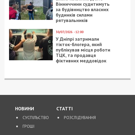
5/08/2026 - 13:24
У Хмельницькому директора мовної школи
підозрюють у розбещенні учениць