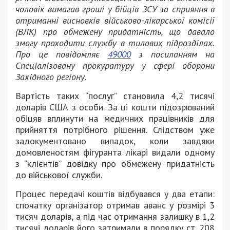
чоловік вимагав гроші у бійців ЗСУ за сприяння в
отриманні висновків військово-лікарської комісії
(ВЛК) про обмежену придатність, що давало
змогу проходити службу в тилових підрозділах.
Про це повідомляє
49000
з посиланням на
Спеціалізовану прокуратуру у сфері оборони
Західного регіону.
Вартість таких “послуг” становила 4,2 тисячі
доларів США з особи. За ці кошти підозрюваний
обіцяв вплинути на медичних працівників для
прийняття потрібного рішення. Слідством уже
задокументовано випадок, коли завдяки
домовленостям фігуранта лікарі видали одному
з “клієнтів” довідку про обмежену придатність
до військової служби.
Процес передачі коштів відбувався у два етапи:
спочатку організатор отримав аванс у розмірі 3
тисяч доларів, а під час отримання залишку в 1,2
тисячі доларів його затримали в порядку ст. 208