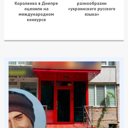
Постраждали троє людей. 55-річні чоловік та
жінка госпіталізовані в стані середньої тяжкості,
43-річний чоловік – на амбулаторному лікуванні.
У Синельниківському районі ворог поцілив по
Покровській і Дубовиківській громадах. Горіли
кілька приватних будинків та господарська
споруда.
У Нікопольському районі противник поцілив по
Нікополю, Марганецькій, Червоногригорівській і
Покровській громадах. Пошкоджені
інфраструктура та будівлі, що не експлуатуються.
Нагадаємо, раніше ми повідомляли про те, що
майже 80 разів ворог атакував три райони
Дніпропетровської області вдень 7 травня.
Facebook
Telegram
Twitter
WhatsApp
Viber
Email
Поділити
Категории:
Суспільство
| Метки:
війна
,
обстріл