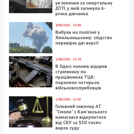
Следующая статья:
САП вимагає стягнути у керівника
податкової Полтавщини майно вартістю
4,8 млн грн
РОЗСЛІДУВАННЯ
21/06/2021 - 12:00
21/11/2020 - 12:30
Как в Днепре нашли
В Офисе президента
могилу известного
не могут найти нового
архитектора: фото
губернатора
Днепропетровщины