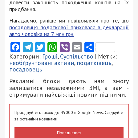
довести законність походження коштів на їх
придбання.
Нагадаємо, раніше ми повідомляли про те, що
посадовиця податкової приховала в декларації
авто чоловіка на 7 млн грн.
Facebook
Telegram
Twitter
WhatsApp
Viber
Email
Поділити
Категории:
Гроші
,
Суспільство
| Метки:
необґрунтовані активи
,
податківець
,
посадовець
Рекламні блоки дають нам змогу
залишатися незалежними ЗМІ, а вам -
отримувати найсвіжіші новини під ними.
Приєднуйтесь також до 49000 в Google News. Слідкуйте
за останніми новинами!
Приєднатися