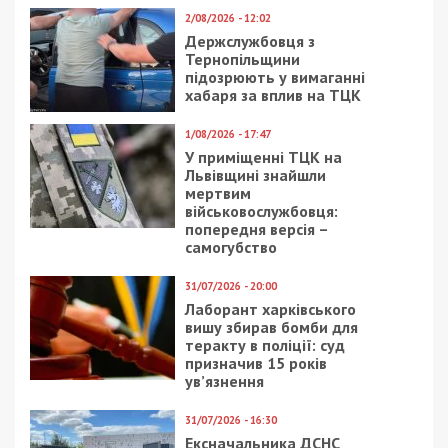
8/02/2021 - 14:50
5/04/2021 - 11:31
Освещение на
Мендель рассказала о
обновленной улице
культурном
Короленко в Днепре
разнообразии
оценили на
«украинского русского
международном
языка»
конкурсе