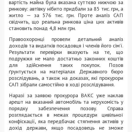
вартість майна була вказана суттєво нижчою за
ринкову: автівку нібито придбали за 85 тис. грн, а
житло — за 576 тис. грн. Проте аналіз САП
свідчить, що реальна ринкова ціна цих активів
становить понад 4,8 млн грн.
Правоохоронці провели детальний аналіз
доходів та видатків посадовця і членів його сім’ї.
Результати перевірки вказують на те, що
подружжя не мало достатньо законних коштів
для здійснення таких покупок. Позов
ґрунтується на матеріалах Державного бюро
розслідувань, а також на доказах, які прокурори
САП зібрали самостійно в ході розслідування.
Наразі за заявою прокурора ВАКС уже наклав
арешт на вказаний автомобіль та нерухомість у
порядку забезпечення позову. Справа
розглядається в межах процедури цивільної
конфіскації, яка передбачає стягнення активів у
дохід держави, якщо посадовець не зможе