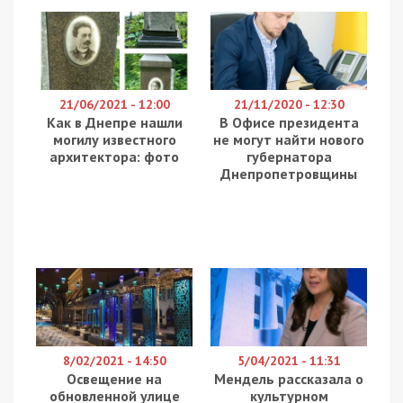
В ніч на 8 травня 2026 року армія РФ атакувала
Дніпропетровську область безпілотниками,
артилерією та керованою авіабомбою. Внаслідок
ворожих ударів є поранені. Про це повідомляє
49000
з посиланням на Дніпропетровську ОВА.
У Павлограді виникли пожежі. Пошкоджені
понад 10 приватних будинків та авто.