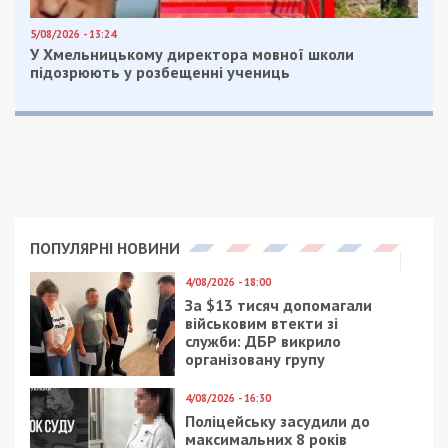
Рекламні блоки дають нам змогу
залишатися незалежними ЗМІ, а вам -
отримувати найсвіжіші новини під ними.
Приєднуйтесь також до 49000 в Google News. Слідкуйте
за останніми новинами!
Приєднатися
Читайте також
Предыдущая статья:
Командир підрозділу охорони ТЦК за
щомісячну плату пропонував “дах” за
ухилення від мобілізації