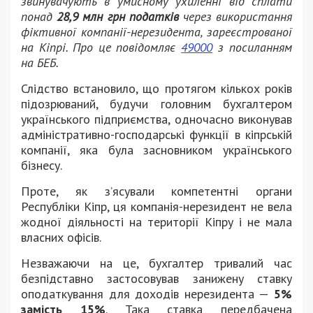
звинувачують в умисному ухиленні від сплати
понад
28,9 млн грн податків
через використання
фіктивної компанії-нерезидента, зареєстрованої
на Кіпрі. Про це повідомляє
49000
з посиланням
на БЕБ.
Слідство встановило, що протягом кількох років
підозрюваний, будучи головним бухгалтером
українського підприємства, одночасно виконував
адміністративно-господарські функції в кіпрській
компанії, яка була засновником українського
бізнесу.
Проте, як з’ясували компетентні органи
Республіки Кіпр, ця компанія-нерезидент не вела
жодної діяльності на території Кіпру і не мала
власних офісів.
Незважаючи на це, бухгалтер тривалий час
безпідставно застосовував занижену ставку
оподаткування для доходів нерезидента —
5%
замість 15%
. Така ставка передбачена