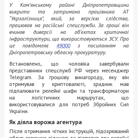
У Кам’янському районі Дніпропетровщини
викрито та затримано працівника АТ
“Укрзалізниця”, який, за версією слідства,
працював на російські спецслужби. За гроші він
вчиняв диверсії на об’єктах критичної
інфраструктури, що використовуються ЗСУ. Про
це повідомляє
49000
з посиланням на
Дніпропетровську обласну прокуратуру.
Встановлено, що чоловіка завербували
представники спецслужб РФ через месенджер
Telegram. За грошову винагороду, яку він
отримував у криптовалюті, зрадник мав
підпалювати релейні шафи та трансформатори
на логістичних маршрутах, що
використовувалися для потреб Збройних Сил
України.
Як діяла ворожа агентура
Після отримання чітких інструкцій, підозрюваний
облив горючою рідиною та підпалив три релейні