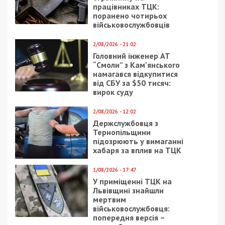
хабар за виправдувальний вирок
Следующая статья:
На Дніпропетровщині працівник
Укрзалізниці за завданнями спецслужб РФ
вчиняв диверсії
ГРОШІ
26/09/2024 - 15:00
6/06/2026 - 16:15
Керівника
НБУ оштрафував
держустанови
EasyPay та City24 на
судитимуть за хабар у
270 млн грн за фіктивні
10 500 гривень за
операції та “чорну”