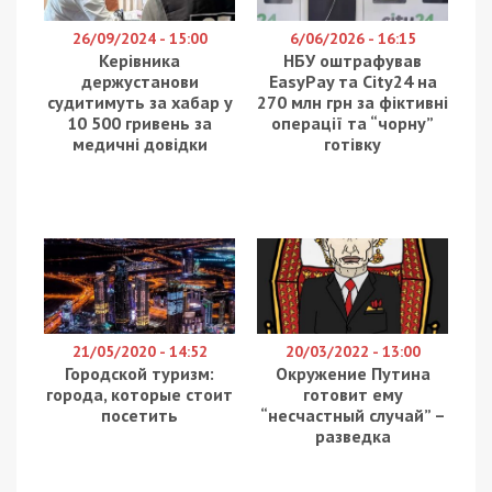
Працівники Державного бюро розслідувань
спільно з СБУ затримали на хабарі старшого
слідчого СУ ГУНП області з Хмельницького. Він,
замість того, щоб повернути борг у 6 тисяч
доларів, запропонував підприємцю за додаткову
плату оформити групу інвалідності, щоб
уникнути мобілізації. Про це повідомляє
49000
з
посиланням на ДБР та Офіс Генпрокурора.
За даними слідства, підполковник поліції, який
розслідував справу за участю підприємця як
потерпілого, позичив у нього 6 тисяч доларів
США. Коли прийшов час повертати борг,
посадовець запропонував “розрахуватися” не
грішми, а “допомогою” у вирішенні питання з
мобілізацією.
Правоохоронець зазначив, що оформлення ІІІ