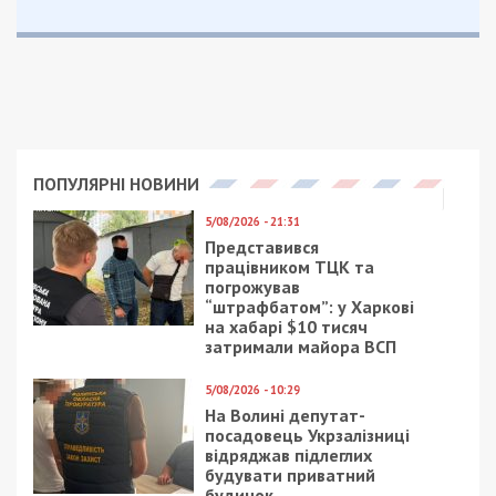
Правоохоронцю повідомлено про підозру за ч. 3
ст. 369-2 КК України (зловживання впливом,
поєднане з вимаганням такої вигоди). Йому
загрожує позбавлення волі на строк до 8 років.
Наразі вирішується питання щодо обрання
запобіжного заходу та відсторонення від
посади. Слідство перевірятиме, чи справді
правоохоронець мав можливість реалізувати
свою обіцянку та чи не вчиняв подібних дій
щодо інших осіб.
Процесуальне керівництво у справі здійснює
Хмельницька обласна прокуратура.
Нагадаємо, раніше ми повідомляли про те, що
на
Запоріжжі поліцейські систематично вимагали
хабарі від водіїв та чоловіків, які не перебували
на військовому обліку.