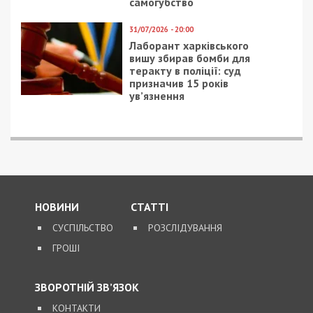
медичні довідки
готівку
21/05/2020 - 14:52
20/03/2022 - 13:00
Городской туризм:
Окружение Путина
города, которые стоит
готовит ему
посетить
“несчастный случай” –
разведка