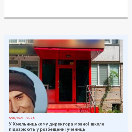
групи інвалідності довічно коштує 14 тисяч
доларів США. Таким чином, підприємець мав
доплатити 8 тисяч доларів, а решту суми
зарахували б як погашення боргу.
Затримання відбулося 4 серпня 2025 року “на
гарячому” — під час передачі частини хабаря у
сумі 4 тисячі доларів США.