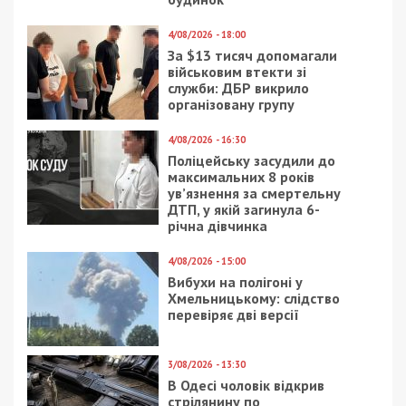
Facebook
Telegram
Twitter
WhatsApp
Viber
Email
Поділити
Категории:
Розслідування
,
Суспільство
|
Метки:
поліцейський
,
хабар
Рекламні блоки дають нам змогу
залишатися незалежними ЗМІ, а вам -
отримувати найсвіжіші новини під ними.
Приєднуйтесь також до 49000 в Google News. Слідкуйте
за останніми новинами!
Приєднатися
Читайте також
Предыдущая статья:
На Дніпропетровщині суддя отримав