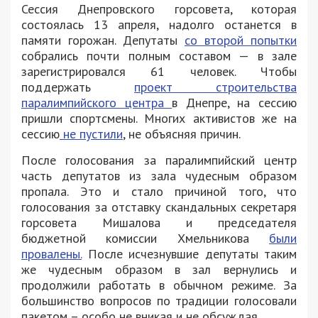
Сессия Днепровского горсовета, которая
состоялась 13 апреля, надолго останется в
памяти горожан. Депутаты
со второй попытки
собрались почти полным составом — в зале
зарегистрировался 61 человек. Чтобы
поддержать
проект строительства
паралимпийского центра
в Днепре, на сессию
пришли спортсмены. Многих активистов же на
сессию
не пустили
, не объясняя причин.
После голосования за паралимпийский центр
часть депутатов из зала чудесным образом
пропала. Это и стало причиной того, что
голосования за отставку скандальных секретаря
горсовета Мишалова и председателя
бюджетной комиссии Хмельникова
были
провалены.
После исчезнувшие депутаты таким
же чудесным образом в зал вернулись и
продолжили работать в обычном режиме. За
большинство вопросов по традиции голосовали
пакетом – особо не вникая и не обсуждая.