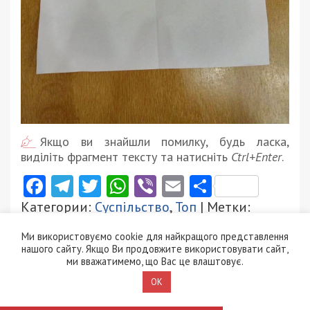
Якщо ви знайшли помилку, будь ласка,
виділіть фрагмент тексту та натисніть
Ctrl+Enter
.
Facebook
Telegram
Twitter
WhatsApp
Viber
Email
Поділити
Категории:
Суспільство
,
Топ
| Метки:
активисты
,
горсовет
,
коррупция
,
Краснов
,
Михаил Лысенко
,
Мишалов
,
обзор
,
сессия
,
Ми використовуємо cookie для найкращого представлення
скандал
,
Филатов
нашого сайту. Якщо Ви продовжите використовувати сайт,
ми вважатимемо, що Вас це влаштовує.
Рекламні блоки дають нам змогу
OK
залишатися незалежними ЗМІ, а вам -
отримувати найсвіжіші новини під ними.