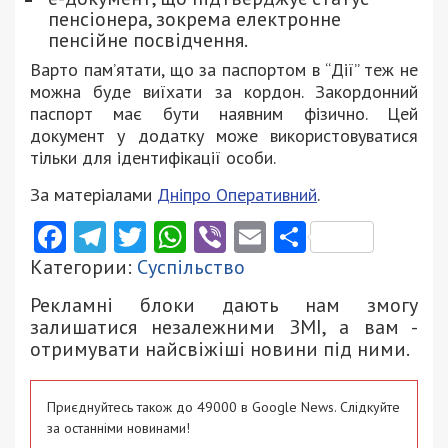
пенсіонера, зокрема електронне
пенсійне посвідчення.
Варто пам’ятати, що за паспортом в “Дії” теж не
можна буде виїхати за кордон. Закордонний
паспорт має бути наявним фізично. Цей
документ у додатку може використовуватися
тільки для ідентифікації особи.
За матеріалами
Дніпро Оперативний
.
Facebook
Telegram
Twitter
WhatsApp
Viber
Email
Поділити
Категории:
Суспільство
Рекламні блоки дають нам змогу
залишатися незалежними ЗМІ, а вам -
отримувати найсвіжіші новини під ними.
Приєднуйтесь також до 49000 в Google News. Слідкуйте
за останніми новинами!