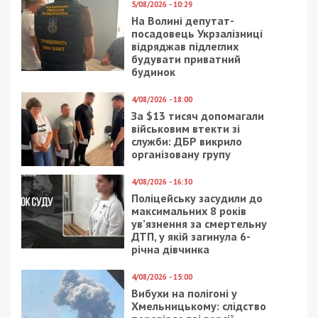
5/08/2026 - 10:29
На Волині депутат-
посадовець Укрзалізниці
відряджав підлеглих
будувати приватний
будинок
4/08/2026 - 18:00
За $13 тисяч допомагали
військовим втекти зі
служби: ДБР викрило
організовану групу
4/08/2026 - 16:30
Поліцейську засудили до
максимальних 8 років
ув’язнення за смертельну
ДТП, у якій загинула 6-
річна дівчинка
4/08/2026 - 15:00
Вибухи на полігоні у
Хмельницькому: слідство