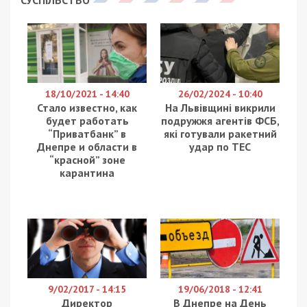
СУСПІЛЬСТВО
18/10/2021 - 14:40
26/02/2024 - 10:40
Стало известно, как
На Львівщині викрили
будет работать
подружжя агентів ФСБ,
“Приватбанк” в
які готували ракетний
Днепре и области в
удар по ТЕС
“красной” зоне
карантина
9/02/2017 - 14:15
19/06/2018 - 12:41
Директор
В Днепре на День