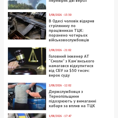
перевіряє дві версії
3/08/2026 - 13:30
В Одесі чоловік відкрив
стрілянину по
працівниках ТЦК:
поранено чотирьох
військовослужбовців
2/08/2026 - 21:02
Головний інженер АТ
“Смоли” з Кам’янського
намагався відкупитися
від СБУ за $50 тисяч:
вирок суду
2/08/2026 - 12:02
Держслужбовця з
Тернопільщини
підозрюють у вимаганні
хабаря за вплив на ТЦК
1/08/2026 - 17:47