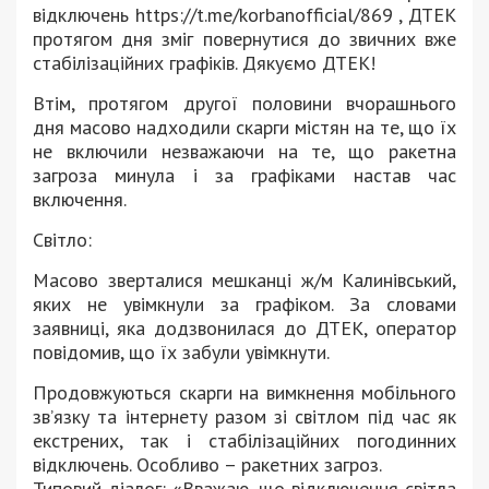
відключень https://t.me/korbanofficial/869 , ДТЕК
протягом дня зміг повернутися до звичних вже
стабілізаційних графіків. Дякуємо ДТЕК!
Втім, протягом другої половини вчорашнього
дня масово надходили скарги містян на те, що їх
не включили незважаючи на те, що ракетна
загроза минула і за графіками настав час
включення.
Світло:
Масово зверталися мешканці ж/м Калинівський,
яких не увімкнули за графіком. За словами
заявниці, яка додзвонилася до ДТЕК, оператор
повідомив, що їх забули увімкнути.
Продовжуються скарги на вимкнення мобільного
зв’язку та інтернету разом зі світлом під час як
екстрених, так і стабілізаційних погодинних
відключень. Особливо – ракетних загроз.
Типовий діалог: «Вважаю, що відключення світла