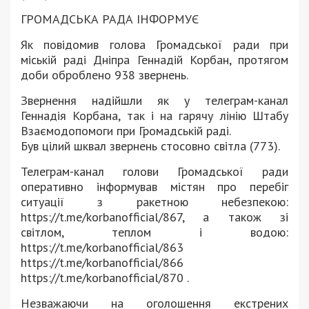
ГРОМАДСЬКА РАДА ІНФОРМУЄ
Як повідомив голова Громадської ради при
міській раді Дніпра Геннадій Корбан, протягом
доби оброблено 938 звернень.
Звернення надійшли як у телеграм-канал
Геннадія Корбана, так і на гарячу лінію Штабу
Взаємодопомоги при Громадській раді.
Був цілий шквал звернень стосовно світла (773).
Телеграм-канал голови Громадської ради
оперативно інформував містян про перебіг
ситуації з ракетною небезпекою:
https://t.me/korbanofficial/867, а також зі
світлом, теплом і водою:
https://t.me/korbanofficial/863
https://t.me/korbanofficial/866
https://t.me/korbanofficial/870 .
Незважаючи на оголошення екстрених