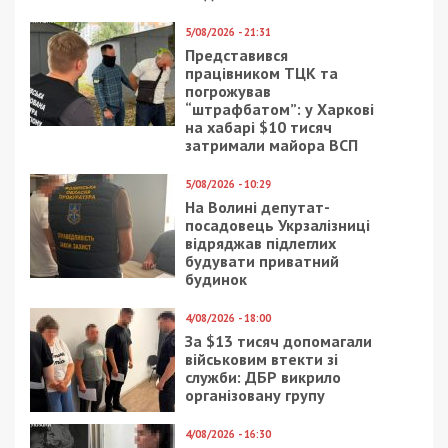
5/08/2026 - 21:31
Представився
працівником ТЦК та
погрожував
“штрафбатом”: у Харкові
на хабарі $10 тисяч
затримали майора ВСП
5/08/2026 - 10:29
На Волині депутат-
посадовець Укрзалізниці
відряджав підлеглих
будувати приватний
будинок
4/08/2026 - 18:00
За $13 тисяч допомагали
військовим втекти зі
служби: ДБР викрило
організовану групу
4/08/2026 - 16:30