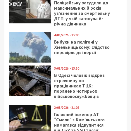
Поліцейську засудили до
максимальних 8 років
ув’язнення за смертельну
ДТП, у якій загинула 6-
річна дівчинка
4/08/2026 - 15:00
Вибухи на полігоні у
Хмельницькому: слідство
перевіряє дві версії
3/08/2026 - 13:30
В Одесі чоловік відкрив
стрілянину по
працівниках ТЦК:
поранено чотирьох
військовослужбовців
2/08/2026 - 21:02
Головний інженер АТ
“Смоли” з Кам’янського
намагався відкупитися
від СБУ за $50 тисяч: