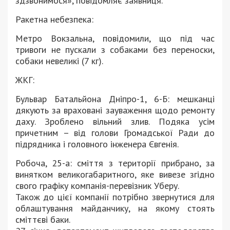
здзвонимося», повідомляє заявниця.
Ракетна небезпека:
Метро Вокзальна, повідомили, що під час
тривоги не пускали з собаками без переноски,
собаки невеликі (7 кг).
ЖКГ:
Бульвар Батальйона Дніпро-1, 6-Б: мешканці
дякують за враховані зауваження щодо ремонту
даху. Зроблено вільний злив. Подяка усім
причетним – від голови Громадської Ради до
підрядника і головного інженера Євгенія.
Робоча, 25-а: сміття з території прибрано, за
винятком великогабаритного, яке вивезе згідно
свого графіку компанія-перевізник Уберу.
Також до цієї компанії потрібно звернутися для
облаштування майданчику, на якому стоять
сміттєві баки.