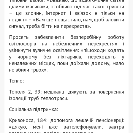
цілими масивами, особливо під час такої тривоги
– це злочин, інтернет і зв’язок є тільки на
лоджії» – «Вам ще пощастило, нам, щоб зловити
сигнал, треба бігти на перехрестя».
Просять забезпечити безперебійну роботу
світлофорів на небезпечних перехрестях і
увімкнути вуличне освітлення: «пішоходи ходять
у чорному без ліхтариків, переходять у
неналежних місцях, поки доїхали додому, мало
не збили трьох».
Тепло:
Тополя 2, 39: мешканці дякують за повернення
ізоляції труб теплотраси.
Соціальна підтримка:
Кривоноса, 184: допомога лежачій пенсіонерці:
«дякую, мені вже зателефонували, завтра