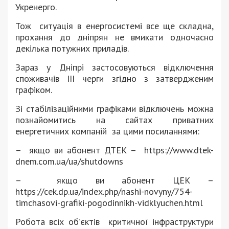
Укренерго.
Тож ситуація в енергосистемі все ще складна,
прохання до дніпрян не вмикати одночасно
декілька потужних приладів.
Зараз у Дніпрі застосовуються відключення
споживачів ІII черги згідно з затвердженим
графіком.
Зі стабілізаційними графіками відключень можна
познайомитись на сайтах приватних
енергетичних компаній за цими посиланнями:
– якщо ви абонент ДТЕК – https://www.dtek-
dnem.com.ua/ua/shutdowns
– якщо ви абонент ЦЕК –
https://cek.dp.ua/index.php/nashi-novyny/754-
timchasovi-grafiki-pogodinnikh-vidklyuchen.html
Робота всіх об’єктів критичної інфраструктури