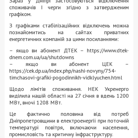
Зараз у Дніпрі застосовуються відключення
споживачів І черги згідно з затвердженим
графіком.
З графіками стабілізаційних відключень можна
познайомитись на сайтах приватних
енергетичних компаній за цими посиланнями:
– якщо ви абонент ДТЕК – https://www.dtek-
dnem.com.ua/ua/shutdowns
– якщо ви абонент ЦЕК –
https://cek.dp.ua/index.php/nashi-novyny/754-
timchasovi-grafiki-pogodinnikh-vidklyuchen.html
Щодо лімітів споживання. НЕК Укренерго
виділила нашій області на 27 січня в вдень 1200
МВт, вночі 1208 МВт.
Це фактично половина від потреб
Дніпропетровщини в електроенергії при поточній
температурі повітря, включаючи населення,
промисловість та критичну інфраструктуру.