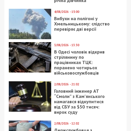
річна дівчинка
4/08/2026 - 15:00
Вибухи на полігоні у
Хмельницькому: слідство
перевіряє дві версії
3/08/2026 - 13:30
В Одесі чоловік відкрив
стрілянину по
працівниках ТЦК:
поранено чотирьох
військовослужбовців
2/08/2026 - 21:02
Головний інженер АТ
“Смоли” з Кам’янського
намагався відкупитися
від СБУ за $50 тисяч:
вирок суду
2/08/2026 - 12:02
Держслужбовця з