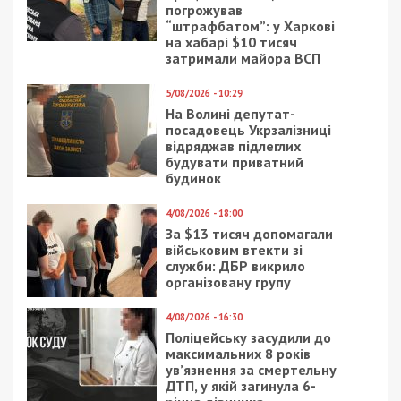
погрожував
“штрафбатом”: у Харкові
на хабарі $10 тисяч
затримали майора ВСП
5/08/2026 - 10:29
На Волині депутат-
посадовець Укрзалізниці
відряджав підлеглих
будувати приватний
будинок
4/08/2026 - 18:00
За $13 тисяч допомагали
військовим втекти зі
служби: ДБР викрило
організовану групу
4/08/2026 - 16:30
Поліцейську засудили до
максимальних 8 років
ув’язнення за смертельну
ДТП, у якій загинула 6-