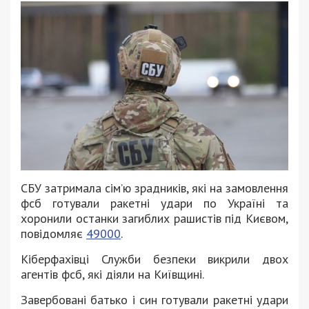
СБУ затримала сім’ю зрадників, які на замовлення
фсб готували ракетні удари по Україні та
хоронили останки загиблих рашистів під Києвом,
повідомляє
49000
.
Кіберфахівці Служби безпеки викрили двох
агентів фсб, які діяли на Київщині.
Завербовані батько і син готували ракетні удари