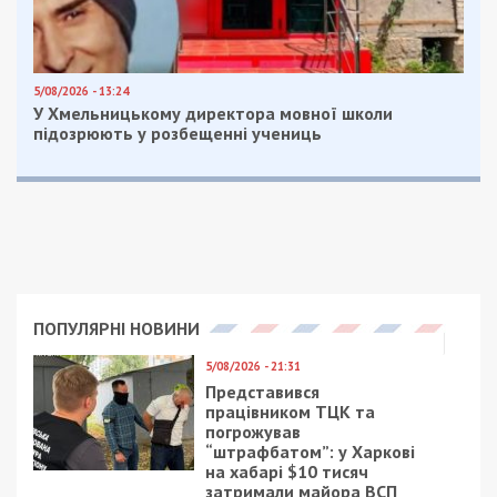
Червоногригорівській громадах.
Зруйнований приватний будинок. Понівечені 2
господарські споруди, авто, гаражі, теплиці.
Зачепило лінію електропередач та газогін.
Загиблих і поранених немає.