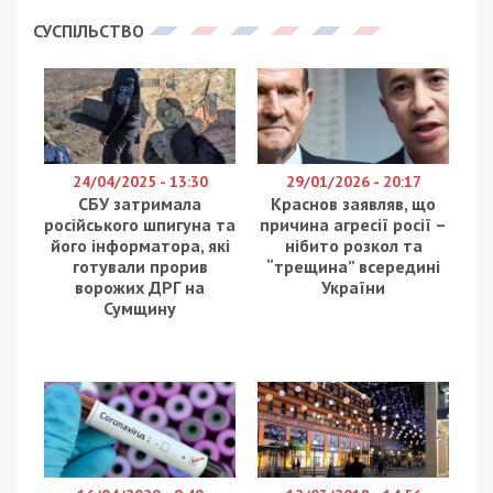
Пізно ввечері оборонці неба збили 2 шахеди у
Криворізькому районі. Про це повідомляє
49000
з посиланням на очільника Дніпропетровської
ОВА Сергія Лисака.
У Кривому Розі уламки впали на п’ятиповерхівку.
Сталася пожежа, яку рятувальники приборкали.
Пошкоджений дах. Втім, самі квартири цілі. Ніхто
не постраждав.