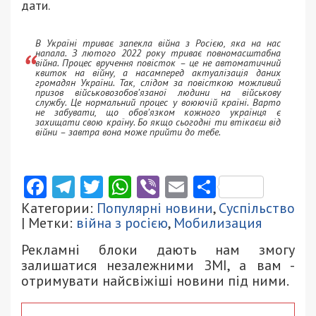
дати.
В Україні триває запекла війна з Росією, яка на нас
напала. З лютого 2022 року триває повномасштабна
війна. Процес вручення повісток – це не автоматичний
квиток на війну, а насамперед актуалізація даних
громадян України. Так, слідом за повісткою можливий
призов військовозобов’язаної людини на військову
службу. Це нормальний процес у воюючій країні. Варто
не забувати, що обов’язком кожного українця є
захищати свою країну. Бо якщо сьогодні ти втікаєш від
війни – завтра вона може прийти до тебе.
Facebook
Telegram
Twitter
WhatsApp
Viber
Email
Поділити
Категории:
Популярні новини
,
Суспільство
| Метки:
війна з росією
,
Мобилизация
Рекламні блоки дають нам змогу
залишатися незалежними ЗМІ, а вам -
отримувати найсвіжіші новини під ними.