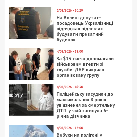
Facebook
Telegram
Twitter
WhatsApp
Viber
Email
Поділити
Категории:
Головне за день
,
Суспільство
,
Топ
| Метки:
війна з росією
,
обстріл
,
Сергій
Лисак
Рекламні блоки дають нам змогу
залишатися незалежними ЗМІ, а вам -