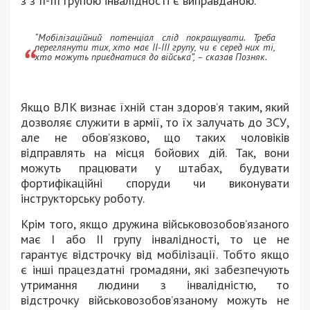
з з II-III групою інвалідності є виправданою.
“Мобілізаційний потенціал слід покращувати. Треба
переглянути тих, хто має ІІ-ІІІ групу, чи є серед них ті,
хто можуть приєднатися до війська”, – сказав Позняк.
Якщо ВЛК визнає їхній стан здоров’я таким, який
дозволяє служити в армії, то їх залучать до ЗСУ,
але не обов’язково, що таких чоловіків
відправлять на місця бойових дій. Так, вони
можуть працювати у штабах, будувати
фортифікаційні споруди чи виконувати
інструкторську роботу.
Крім того, якщо дружина військовозобов’язаного
має I або II групу інвалідності, то це не
гарантує відстрочку від мобілізації. Тобто якщо
є інші працездатні громадяни, які забезпечують
утримання людини з інвалідністю, то
відстрочку військовозобов’язаному можуть не