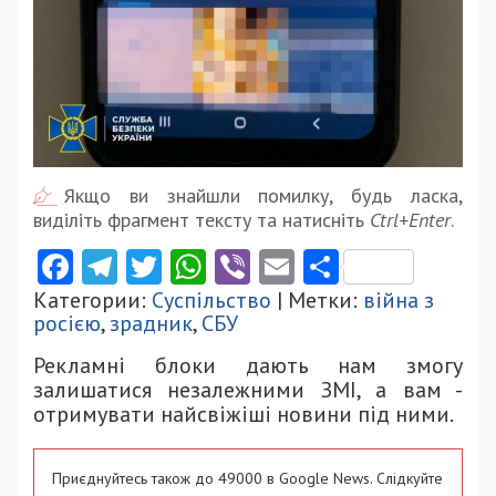
Якщо ви знайшли помилку, будь ласка,
виділіть фрагмент тексту та натисніть
Ctrl+Enter
.
Facebook
Telegram
Twitter
WhatsApp
Viber
Email
Поділити
Категории:
Суспільство
| Метки:
війна з
росією
,
зрадник
,
СБУ
Рекламні блоки дають нам змогу
залишатися незалежними ЗМІ, а вам -
отримувати найсвіжіші новини під ними.
Приєднуйтесь також до 49000 в Google News. Слідкуйте