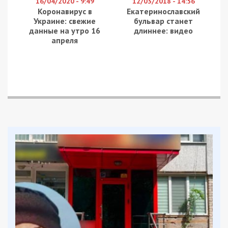
Вибухотехніки вилучили частину ворожого
залізяччя. Аби провести роботи безпечно, вивели
майже три десятки мешканців. Тепер уламки
знищать. Люди ж вже вдома.
Тричі агресор обстрілював Нікопольщину. З
артилерії цілив по Марганецькій, Мирівській та