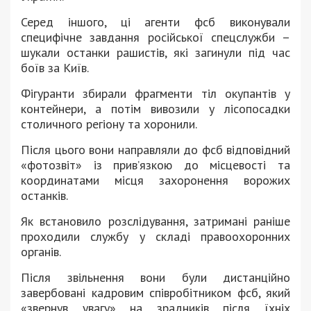
Серед іншого, ці агенти фсб виконували
специфічне завдання російської спецслужби –
шукали останки рашистів, які загинули під час
боїв за Київ.
Фігуранти збирали фрагменти тіл окупантів у
контейнери, а потім вивозили у лісопосадки
столичного регіону та хоронили.
Після цього вони направляли до фсб відповідний
«фотозвіт» із прив’язкою до місцевості та
координатами місця захоронення ворожих
останків.
Як встановило розслідування, затримані раніше
проходили службу у складі правоохоронних
органів.
Після звільнення вони були дистанційно
завербовані кадровим співробітником фсб, який
«звернув увагу» на зрадників після їхніх