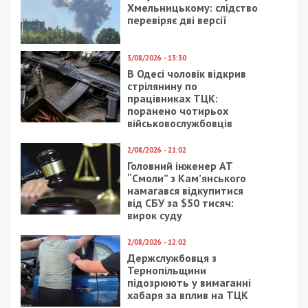
отримувати найсвіжіші новини під ними.
Приєднуйтесь також до 49000 в Google News. Слідкуйте
за останніми новинами!
Приєднатися
Читайте також
Предыдущая статья:
У Дніпрі попрощались з командиром
полку “Цунамі” Олександром Гостіщевим
Следующая статья:
Коли можна мобілізувати інвалідів II і III
груп: у Нацгвардії озвучили відповідь