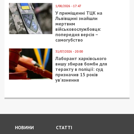
СУСПІЛЬСТВО
24/04/2025 - 13:30
29/01/2026 - 20:17
СБУ затримала
Краснов заявляв, що
російського шпигуна та
причина агресії росії –
його інформатора, які
нібито розкол та
готували прорив
“трещина” всередині
ворожих ДРГ на
України
Сумщину