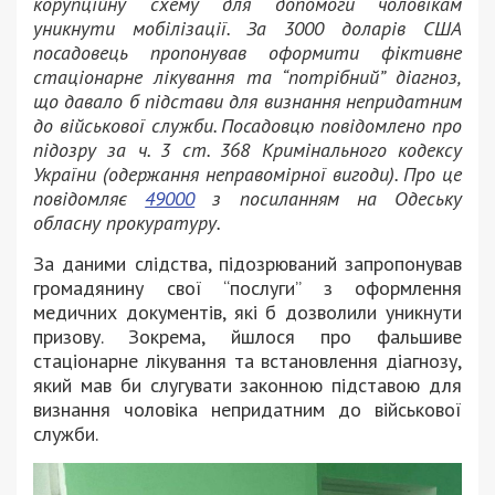
корупційну схему для допомоги чоловікам
уникнути мобілізації. За 3000 доларів США
посадовець пропонував оформити фіктивне
стаціонарне лікування та “потрібний” діагноз,
що давало б підстави для визнання непридатним
до військової служби. Посадовцю повідомлено про
підозру за ч. 3 ст. 368 Кримінального кодексу
України (одержання неправомірної вигоди). Про це
повідомляє
49000
з посиланням на Одеську
обласну прокуратуру.
За даними слідства, підозрюваний запропонував
громадянину свої “послуги” з оформлення
медичних документів, які б дозволили уникнути
призову. Зокрема, йшлося про фальшиве
стаціонарне лікування та встановлення діагнозу,
який мав би слугувати законною підставою для
визнання чоловіка непридатним до військової
служби.