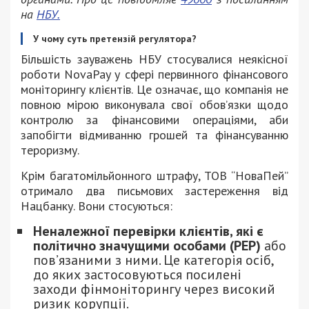
на
НБУ.
У чому суть претензій регулятора?
Більшість зауважень НБУ стосувалися неякісної
роботи NovaPay у сфері первинного фінансового
моніторингу клієнтів. Це означає, що компанія не
повною мірою виконувала свої обов’язки щодо
контролю за фінансовими операціями, аби
запобігти відмиванню грошей та фінансуванню
тероризму.
Крім багатомільйонного штрафу, ТОВ “НоваПей”
отримало два письмових застереження від
Нацбанку. Вони стосуються:
Неналежної перевірки клієнтів, які є
політично значущими особами (PEP)
або
пов’язаними з ними. Це категорія осіб,
до яких застосовуються посилені
заходи фінмоніторингу через високий
ризик корупції.