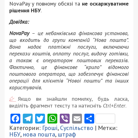
NovaPay у повному обсязі та
не оскаржуватиме
рішення НБУ
.
Довідка:
NovaPay
– це небанківська фінансова установа,
що входить до групи компаній “Нова пошта”.
Вона надає платіжні послуги, включаючи
перекази коштів, оплату послуг, видачу готівки,
а також є оператором поштових переказів.
Фактично, це фінансове “крило” відомого
поштового оператора, що забезпечує фінансові
операції для клієнтів “Нової пошти” та інших
користувачів.
Якщо ви знайшли помилку, будь ласка,
виділіть фрагмент тексту та натисніть
Ctrl+Enter
.
Facebook
Telegram
Twitter
WhatsApp
Viber
Email
Поділити
Категории:
Гроші
,
Суспільство
| Метки:
НБУ
,
нова пошта
,
штраф