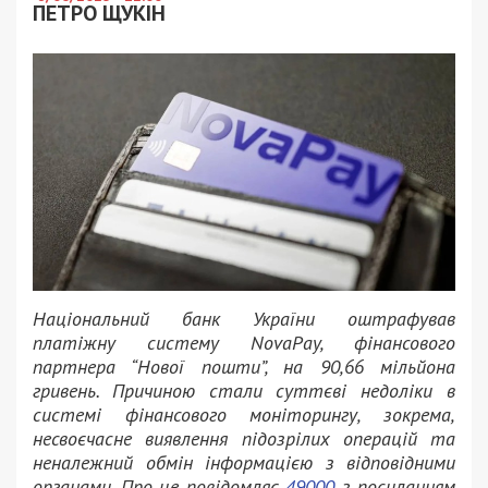
ПЕТРО ЩУКІН
Національний банк України оштрафував
платіжну систему NovaPay, фінансового
партнера “Нової пошти”, на 90,66 мільйона
гривень. Причиною стали суттєві недоліки в
системі фінансового моніторингу, зокрема,
несвоєчасне виявлення підозрілих операцій та
неналежний обмін інформацією з відповідними
органами. Про це повідомляє
49000
з посиланням