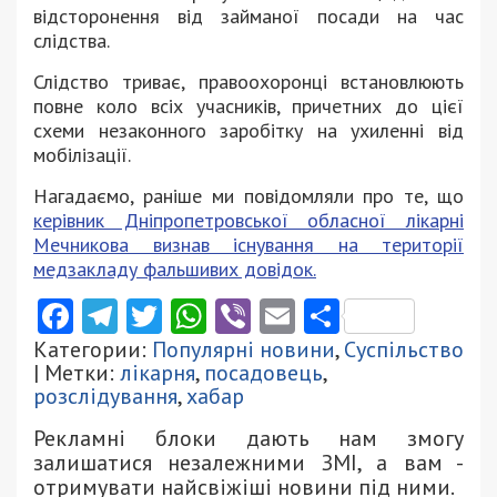
відсторонення від займаної посади на час
слідства.
Слідство триває, правоохоронці встановлюють
повне коло всіх учасників, причетних до цієї
схеми незаконного заробітку на ухиленні від
мобілізації.
Нагадаємо, раніше ми повідомляли про те, що
керівник Дніпропетровської обласної лікарні
Мечникова визнав існування на території
медзакладу фальшивих довідок.
Facebook
Telegram
Twitter
WhatsApp
Viber
Email
Поділити
Категории:
Популярні новини
,
Суспільство
| Метки:
лікарня
,
посадовець
,
розслідування
,
хабар
Рекламні блоки дають нам змогу
залишатися незалежними ЗМІ, а вам -
отримувати найсвіжіші новини під ними.