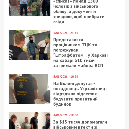
«списав» понад 1500
чоловік з військового
обліку, а документи
знищили, щоб прибрати
сліди
5/08/2026 - 21:31
Представився
працівником ТЦК та
погрожував
“штрафбатом”: у Харкові
на хабарі $10 тисяч
затримали майора ВСП
5/08/2026 - 10:29
На Волині депутат-
посадовець Укрзалізниці
відряджав підлеглих
будувати приватний
будинок
4/08/2026 - 18:00
За $13 тисяч допомагали
військовим втекти зі